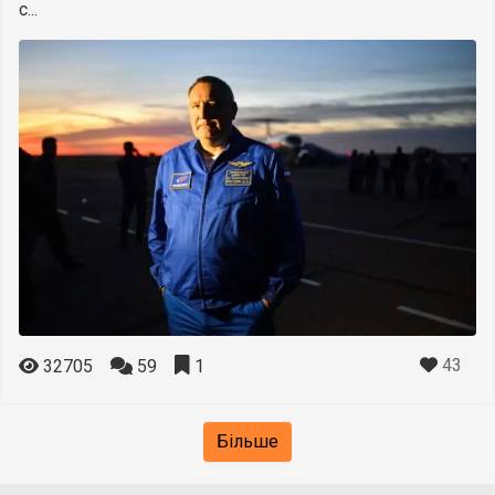
с...
43
32705
59
1
Більше