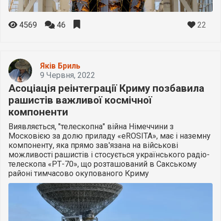
22
4569
46
Яків Бриль
9 Червня, 2022
Асоціація реінтеграції Криму позбавила
рашистів важливої космічної
компоненти
Виявляється, "телескопна" війна Німеччини з
Московією за долю приладу «eROSITA», має і наземну
компоненту, яка прямо зав'язана на військові
можливості рашистів і стосується українського радіо-
телескопа «РТ-70», що розташований в Сакському
районі тимчасово окупованого Криму