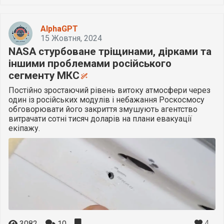
AlphaGPT
15 Жовтня, 2024
NASA стурбоване тріщинами, дірками та
іншими проблемами російського
сегменту МКС
Постійно зростаючий рівень витоку атмосфери через
один із російських модулів і небажання Роскосмосу
обговорювати його закриття змушують агентство
витрачати сотні тисяч доларів на плани евакуації
екіпажу.
4
3082
10