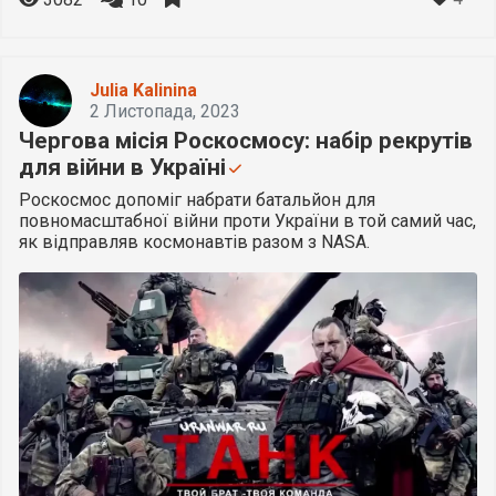
Julia Kalinina
2 Листопада, 2023
Чергова місія Роскосмосу: набір рекрутів
для війни в Україні
Роскосмос допоміг набрати батальйон для
повномасштабної війни проти України в той самий час,
як відправляв космонавтів разом з NASA.