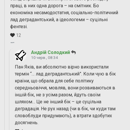
праці, в них одна дорога – на смітник. Бо
економіка несамодостатня, соціально-політичний
лад деградантський, а ідеологеми – суцільні
фентезі.
12
Андрій Солодкий
10 черв., 08:34
Пан Яків, ви абсолютно вірно використали
термін “… лад деградантський”. Коли чую в бік
країни, що обрала для себе політику
середньовіччя, мовляв, вони розвиваються в
іншій бік, не з усіма разом, йдуть своїм
шляхом… Це не інший бік – це суцільна
деградація. Не рух назад (чи в бік, чи куди там
словоблуди придумають), а втрати здобутих
досягнень.