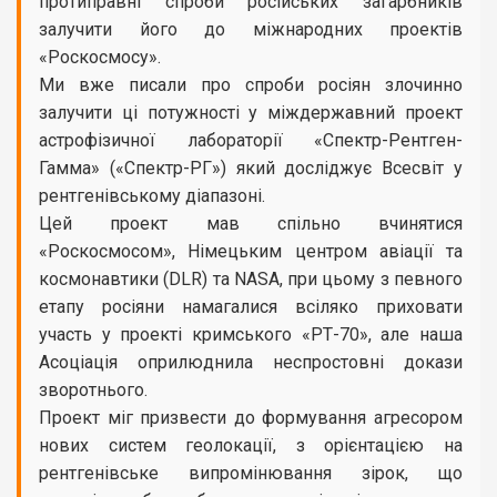
протиправні спроби російських загарбників
залучити його до міжнародних проектів
«Роскосмосу».
Ми вже писали про спроби росіян злочинно
залучити ці потужності у міждержавний проект
астрофізичної лабораторії «Спектр-Рентген-
Гамма» («Спектр-РГ») який досліджує Всесвіт у
рентгенівському діапазоні.
Цей проект мав спільно вчинятися
«Роскосмосом», Німецьким центром авіації та
космонавтики (DLR) та NASA, при цьому з певного
етапу росіяни намагалися всіляко приховати
участь у проекті кримського «РТ-70», але наша
Асоціація оприлюднила неспростовні докази
зворотнього.
Проект міг призвести до формування агресором
нових систем геолокації, з орієнтацією на
рентгенівське випромінювання зірок, що