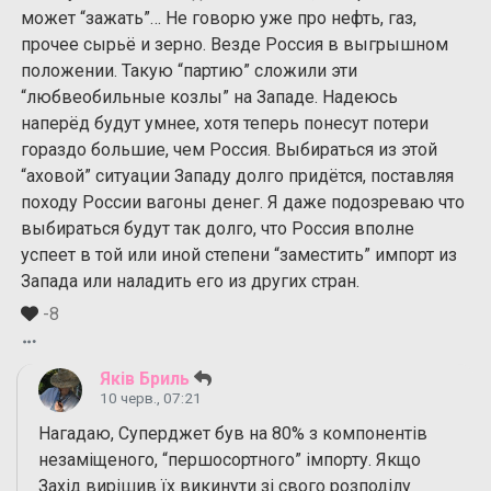
может “зажать”… Не говорю уже про нефть, газ,
прочее сырьё и зерно. Везде Россия в выгрышном
положении. Такую “партию” сложили эти
“любвеобильные козлы” на Западе. Надеюсь
наперёд будут умнее, хотя теперь понесут потери
гораздо большие, чем Россия. Выбираться из этой
“аховой” ситуации Западу долго придётся, поставляя
походу России вагоны денег. Я даже подозреваю что
выбираться будут так долго, что Россия вполне
успеет в той или иной степени “заместить” импорт из
Запада или наладить его из других стран.
-8
Яків Бриль
10 черв., 07:21
Нагадаю, Суперджет був на 80% з компонентів
незаміщеного, “першосортного” імпорту. Якщо
Захід вирішив їх викинути зі свого розподілу