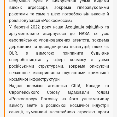
неодмінно були б використані усіма видами
військ агрессора, зокрема гіперзвуковими
ракетами, та саме з цією потребою він власне й
реалізовувався «Роскосмосом».
У березні 2022 року наша Асоціація офіційно та
аргументовано звернулося до NASA та усіх
європейських уповноважених агентств, зокрема
державних та дослідницьких інституцій, таких як
DLR, з вимогою припинити будь-яке
співробітництво у сфері космосу з усіма
російськими структурами, зокрема описуючи
незаконне використання окупантами кримської
космічної інфраструктури.
Надалі космічні агентства США, Канади та
Європейського Союзу відмовили голові
«Роскосмосу» Рогозіну на його ультимативну
вимогу зняти з російської космічної індустрії
санкції, зумовлені масштабною агресією проти