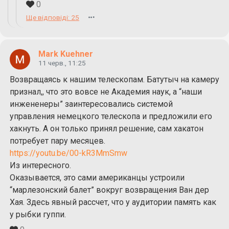
0
Ще відповіді: 25
Mark Kuehner
11 черв., 11:25
Возвращаясь к нашим телескопам. Батутыч на камеру
признал,, что это вовсе не Академия наук, а “наши
инжененеры” заинтересовались системой
управления немецкого телескопа и предложили его
хакнуть. А он только принял решение, сам хакатон
потребует пару месяцев.
https://youtu.be/00-kR3MmSmw
Из интересного.
Оказывается, это сами американцы устроили
“марлезонский балет” вокруг возвращения Ван дер
Хая. Здесь явный рассчет, что у аудитории память как
у рыбки гуппи.