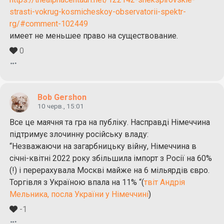
strasti-vokrug-kosmicheskoy-observatorii-spektr-
rg/#comment-102449
имеет не меньшее право на существование.
0
Bob Gershon
10 черв., 15:01
Все це маячня та гра на публіку. Насправді Німеччина
підтримує злочинну російську владу:
“Незважаючи на загарбницьку війну, Німеччина в
січні-квітні 2022 року збільшила імпорт з Росії на 60%
(!) і перерахувала Москві майже на 6 мільярдів євро.
Торгівля з Україною впала на 11% “(
твіт Андрія
Мельника, посла України у Німеччині
)
-1