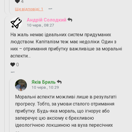
4
Ще відповіді: 1
Андрій Солодкий
10 черв., 08:27
На жаль немає ідеальних систем придуманих
людством. Капіталізм теж має недоліки. Один з
них – отримання прибутку важливіше за моральні
аспекти…
0
Яків Бриль
10 черв., 10:29
Моральні аспекти можливі лише в результаті
прогресу. Тобто, за умови сталого отримання
прибутку. Будь-яка мораль, що ігнорує або
заперечує цю аксіому є брехливою
ідеологічною локшиною на вуха пересічних