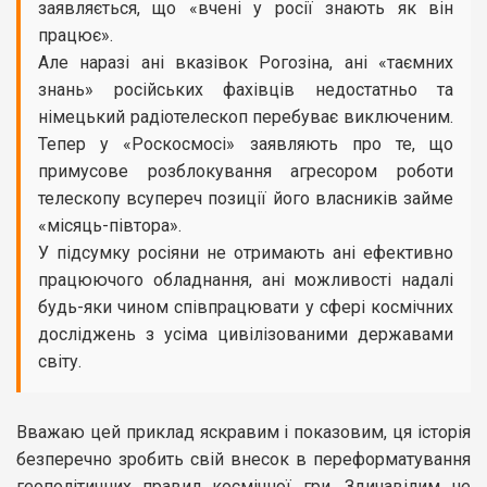
заявляється, що «вчені у росії знають як він
працює».
Але наразі ані вказівок Рогозіна, ані «таємних
знань» російських фахівців недостатньо та
німецький радіотелескоп перебуває виключеним.
Тепер у «Роскосмосі» заявляють про те, що
примусове розблокування агресором роботи
телескопу всупереч позиції його власників займе
«місяць-півтора».
У підсумку росіяни не отримають ані ефективно
працюючого обладнання, ані можливості надалі
будь-яки чином співпрацювати у сфері космічних
досліджень з усіма цивілізованими державами
світу.
Вважаю цей приклад яскравим і показовим, ця історія
безперечно зробить свій внесок в переформатування
геополітичних правил космічної гри. Здичавілим не