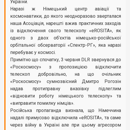
України.
Наразі ж Німецький центр авіації та
космонавтики, до якого неодноразово зверталася
наша Асоціація, нарешті вжив практичних заходів
із відключення свого телескопу «eROSITA», як
одного з двох об’єктів німецько-російської
орбітальної обсерваторії «Спектр-РГ», яка наразі
перебуває у космосі.
Примітно що спочатку, 3 червня DLR звернувся до
«Роскосмосу» з пропозицією відключити
телескоп добровільно, на що очільник
«Роскосмосу» сумнозвісний Дмитро Рогозін
надав протиправну вказівку підлеглим
«відновити роботу німецького телескопу» та
«виправити помилку німців».
Російська пропаганда визнала, що Німеччина
надалі примусово відключила «eROSITA», та саме
через війну в Україні але при цьому агресором