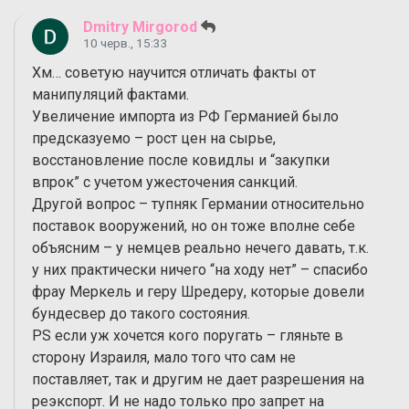
Dmitry Mirgorod
10 черв., 15:33
Хм… советую научится отличать факты от
манипуляций фактами.
Увеличение импорта из РФ Германией было
предсказуемо – рост цен на сырье,
восстановление после ковидлы и “закупки
впрок” с учетом ужесточения санкций.
Другой вопрос – тупняк Германии относительно
поставок вооружений, но он тоже вполне себе
объясним – у немцев реально нечего давать, т.к.
у них практически ничего “на ходу нет” – спасибо
фрау Меркель и геру Шредеру, которые довели
бундесвер до такого состояния.
PS если уж хочется кого поругать – гляньте в
сторону Израиля, мало того что сам не
поставляет, так и другим не дает разрешения на
реэкспорт. И не надо только про запрет на