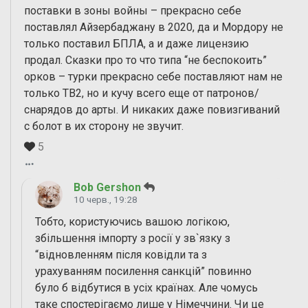
поставки в зоны войны – прекрасно себе
поставлял Айзербаджану в 2020, да и Мордору не
только поставил БПЛА, а и даже лицензию
продал. Сказки про то что типа “не беспокоить”
орков – турки прекрасно себе поставляют нам не
только TB2, но и кучу всего еще от патронов/
снарядов до арты. И никаких даже повизгиваний
с болот в их сторону не звучит.
5
Bob Gershon
10 черв., 19:28
Тобто, користуючись вашою логікою,
збільшення імпорту з росії у зв`язку з
“відновленням після ковідли та з
урахуванням посилення санкцій” повинно
було б відбутися в усіх країнах. Але чомусь
таке спостерігаємо лише у Німеччини. Чи це