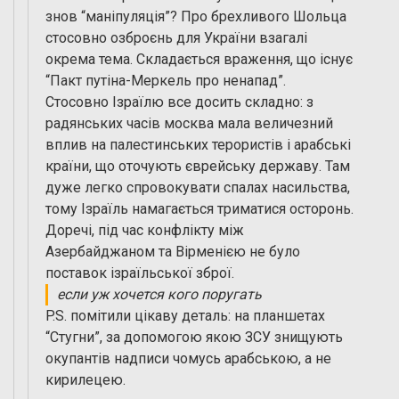
знов “маніпуляція”? Про брехливого Шольца
стосовно озброєнь для України взагалі
окрема тема. Складається враження, що існує
“Пакт путіна-Меркель про ненапад”.
Стосовно Ізраїлю все досить складно: з
радянських часів москва мала величезний
вплив на палестинських терористів і арабські
країни, що оточують єврейську державу. Там
дуже легко спровокувати спалах насильства,
тому Ізраїль намагається триматися осторонь.
Доречі, під час конфлікту між
Азербайджаном та Вірменією не було
поставок ізраїльської зброї.
если уж хочется кого поругать
P.S. помітили цікаву деталь: на планшетах
“Стугни”, за допомогою якою ЗСУ знищують
окупантів надписи чомусь арабською, а не
кирилецею.