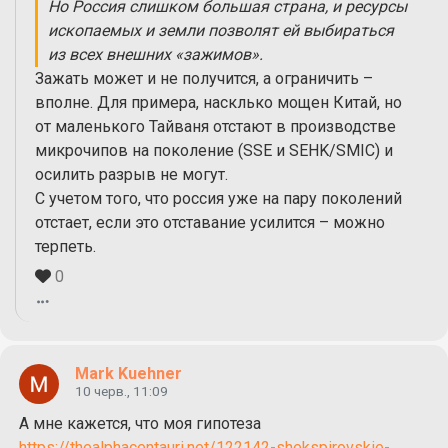
Но Россия слишком большая страна, и ресурсы
ископаемых и земли позволят ей выбираться
из всех внешних «зажимов».
Зажать может и не получится, а ограничить –
вполне. Для примера, насклько мощен Китай, но
от маленького Тайваня отстают в производстве
микрочипов на поколение (SSE и SEHK/SMIC) и
осилить разрыв не могут.
С учетом того, что россия уже на пару поколений
отстает, если это отставание усилится – можно
терпеть.
0
Mark Kuehner
10 черв., 11:09
А мне кажется, что моя гипотеза
https://thealphacentauri.net/122142-shekspirovskie-