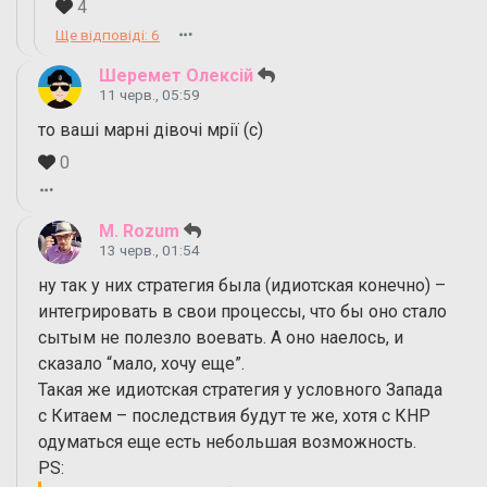
4
Ще відповіді: 6
Шеремет Олексій
11 черв., 05:59
то ваші марні дівочі мрії (с)
0
M. Rozum
13 черв., 01:54
ну так у них стратегия была (идиотская конечно) –
интегрировать в свои процессы, что бы оно стало
сытым не полезло воевать. А оно наелось, и
сказало “мало, хочу еще”.
Такая же идиотская стратегия у условного Запада
с Китаем – последствия будут те же, хотя с КНР
одуматься еще есть небольшая возможность.
PS: