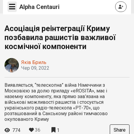
Alpha Centauri
Асоціація реінтеграції Криму
позбавила рашистів важливої
космічної компоненти
Яків Бриль
Чер 09, 2022
Виявляється, “телескопна” війна Німеччини з
Московією за долю приладу «eROSITA», має і
наземну компоненту, яка прямо зав’язана на
військові можливості рашистів і стосується
українського радіо-телескопа «РТ-70», що
розташований в Сакському районі тимчасово
окупованого Криму
36
Share
774
1