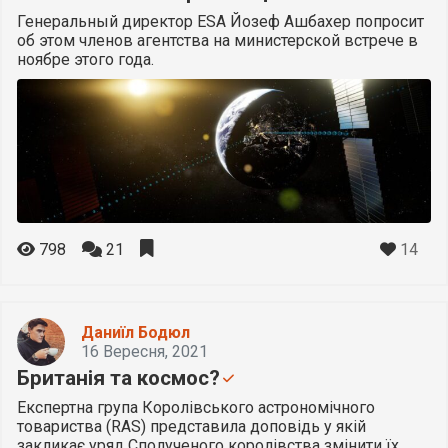
Генеральный директор ESA Йозеф Ашбахер попросит
об этом членов агентства на министерской встрече в
ноябре этого года.
14
798
21
Даниїл Бодюл
16 Вересня, 2021
Британія та космос?
Експертна група Королівського астрономічного
товариства (RAS) представила доповідь у якій
закликає уряд Сполученого королівства змінити їх