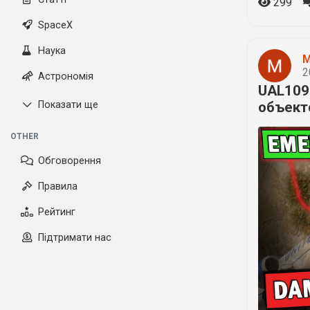
299
SpaceX
Наука
M
2
Астрономія
UAL109
Показати ще
объект
OTHER
Обговорення
Правила
Рейтинг
Підтримати нас