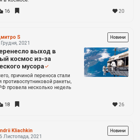
20
16
митро S
Новини
 Грудня, 2021
еренесло выход в
ый космос из-за
еского мусора
его, причиной переноса стали
я противоспутниковой ракеты,
РФ провела несколько недель
26
18
ndrii Kliachkin
Новини
6 Листопада, 2021