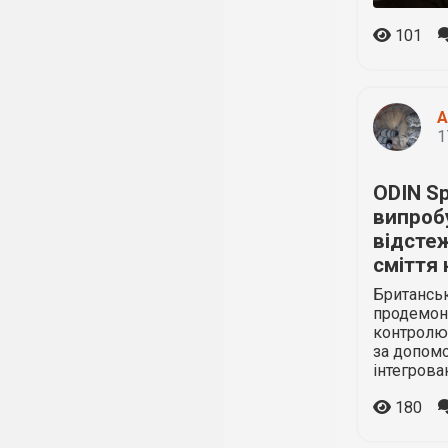
101
A
1
ODIN S
випроб
відсте
сміття 
Британськ
продемон
контролю 
за допомо
інтегрова
180