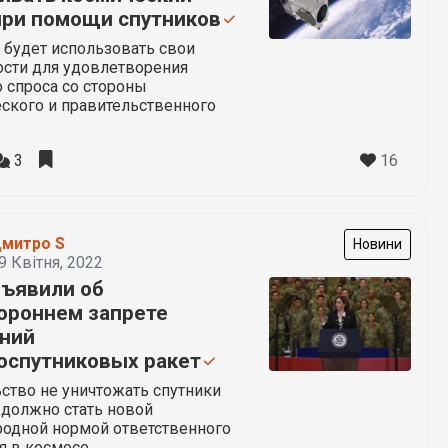
при помощи спутников
 будет использовать свои
сти для удовлетворения
 спроса со стороны
ского и правительственного
16
3
митро S
Новини
9 Квітня, 2022
ъявили об
ороннем запрете
ний
оспутниковых ракет
ство не уничтожать спутники
 должно стать новой
одной нормой ответственного
я в космосе.