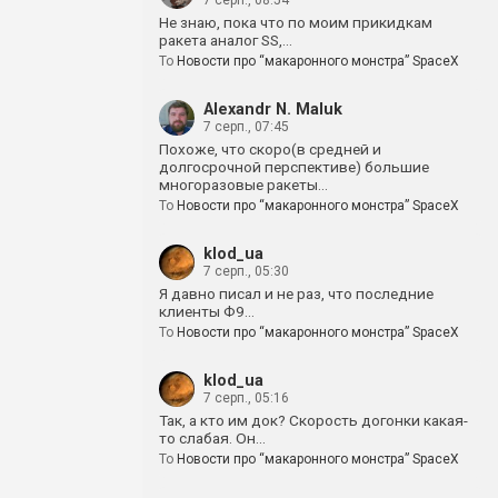
7 серп., 08:54
Не знаю, пока что по моим прикидкам
ракета аналог SS,…
To
Новости про “макаронного монстра” SpaceX
Alexandr N. Maluk
7 серп., 07:45
Похоже, что скоро(в средней и
долгосрочной перспективе) большие
многоразовые ракеты…
To
Новости про “макаронного монстра” SpaceX
klod_ua
7 серп., 05:30
Я давно писал и не раз, что последние
клиенты Ф9…
To
Новости про “макаронного монстра” SpaceX
klod_ua
7 серп., 05:16
Так, а кто им док? Скорость догонки какая-
то слабая. Он…
To
Новости про “макаронного монстра” SpaceX