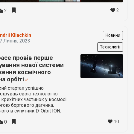
2
2
ndrii Kliachkin
Новини
7 Липня, 2023
Технології
pace провів перше
ування нової системи
ження космічного
на орбіті
ий стартап успішно
стрував свою технологію
крихітних частинок у космосі
гою бортового датчика,
ного в супутник D-Orbit ION.
10
0