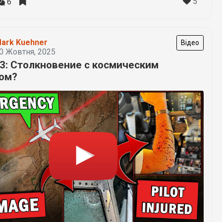
5
6
ark Kuehner
Відео
0 Жовтня, 2025
3: Столкновение с космическим
ом?