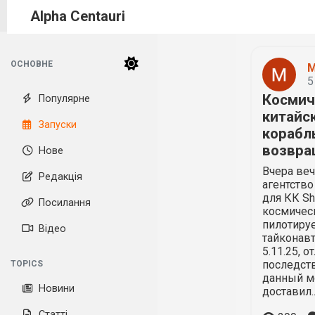
Alpha Centauri
ОСНОВНЕ
M
5
Космич
Популярне
китайс
Запуски
корабл
возвр
Нове
Вчера ве
Редакція
агентство
для КК Sh
Посилання
космическ
пилотиру
Відео
тайконав
5.11.25, 
последств
TOPICS
данный м
Новини
доставил..
Статті