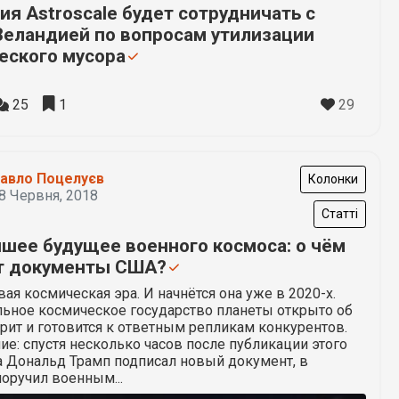
ия Astroscale будет сотрудничать с
Зеландией по вопросам утилизации
еского мусора
29
25
1
авло Поцелуєв
Колонки
8 Червня, 2018
Статті
шее будущее военного космоса: о чём
т документы США?
вая космическая эра. И начнётся она уже в 2020-х.
льное космическое государство планеты открыто об
рит и готовится к ответным репликам конкурентов.
е: спустя несколько часов после публикации этого
а Дональд Трамп подписал новый документ, в
оручил военным...