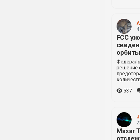
A
4
FCC уж
сведен
орбит
Федераль
решение 
предотвр
количеств
537
J
2
Maxar T
отслеж