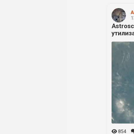
A
1
Astros
утилиз
854