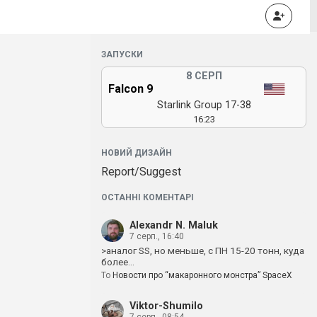
ЗАПУСКИ
8 СЕРП
Falcon 9
Starlink Group 17-38
16:23
НОВИЙ ДИЗАЙН
Report/Suggest
ОСТАННІ КОМЕНТАРІ
Alexandr N. Maluk
7 серп., 16:40
>аналог SS, но меньше, с ПН 15-20 тонн, куда
более…
To
Новости про “макаронного монстра” SpaceX
Viktor-Shumilo