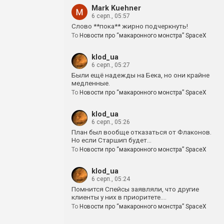
Mark Kuehner
6 серп., 05:57
Слово **пока** жирно подчеркнуть!
To
Новости про “макаронного монстра” SpaceX
klod_ua
6 серп., 05:27
Были ещё надежды на Бека, но они крайне
медленные.
To
Новости про “макаронного монстра” SpaceX
klod_ua
6 серп., 05:26
План был вообще отказаться от Флаконов.
Но если Старшип будет…
To
Новости про “макаронного монстра” SpaceX
klod_ua
6 серп., 05:24
Помнится Спейсы заявляли, что другие
клиенты у них в приоритете.…
To
Новости про “макаронного монстра” SpaceX