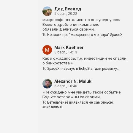
Дед Всевед
5 серп., 20:22
микрософт пытались. но она увернулась.
Вместо дробления компанию
обязали:Делиться своими…
To
Новости про “макаронного монстра” SpaceX
Mark Kuehner
5 серп., 14:13
Как и ожидалось, т.н. инвестиции не спасли
о банкротства >…
To
SpaceX інвестує в EchoStar для розвитку…
Alexandr N. Maluk
5 серп., 10:46
>Не суждено мне увидеть такое событие
Будьте осторожны со своими…
To
Бетельгейзе виявилася не самотньою:
знайдено її…