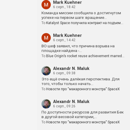
Mark Kuehner
6 серп., 18:42
Команда миссии сообщила о достигнутом
успехе на первом шаге: вращение…
To
Katalyst Space получила контракт на подъем…
Mark Kuehner
6 серп., 14:42
BO шеф заявил, что причина взрыва на
площадке найдена -…
To
Blue Origin’s rocket reuse achievement marred…
Alexandr N. Maluk
6 серп., 09:38
Это ещё очень далёкая перспектива. Для
того, чтобы только начать…
To
Новости про “макаронного монстра” SpaceX
Alexandr N. Maluk
6 серп., 09:26
По доступности ресурсов для развития Бек
в другой весовой категории,…
To
Новости про “макаронного монстра” SpaceX