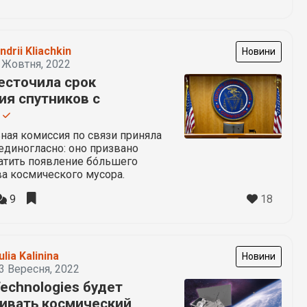
ndrii Kliachkin
Новини
 Жовтня, 2022
есточила срок
ия спутников с
ы
ная комиссия по связи приняла
единогласно: оно призвано
атить появление бóльшего
а космического мусора.
18
9
ulia Kalinina
Новини
3 Вересня, 2022
echnologies будет
ивать космический