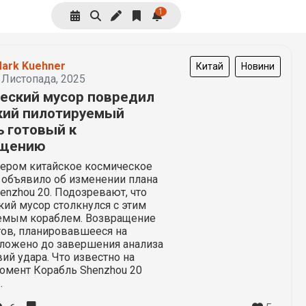
1
ark Kuehner
Китай
Новини
 Листопада, 2025
еский мусор повредил
кий пилотируемый
ь готовый к
ащению
чером китайское космическое
 объявило об изменении плана
enzhou 20. Подозревают, что
ий мусор столкнулся с этим
емым кораблем. Возвращение
тов, планировавшееся на
отложено до завершения анализа
ий удара. Что известно на
омент Корабль Shenzhou 20
.