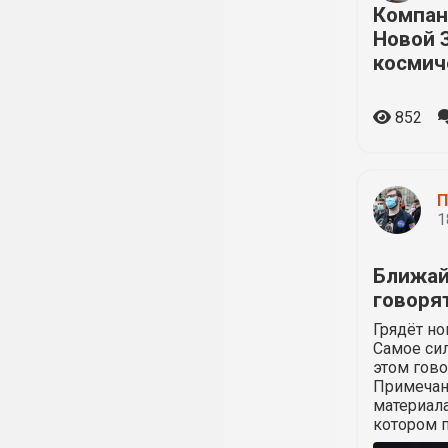
Компан
Новой 
космич
852
П
1
Ближай
говоря
Грядёт но
Самое си
этом гово
Примечани
материал
котором п