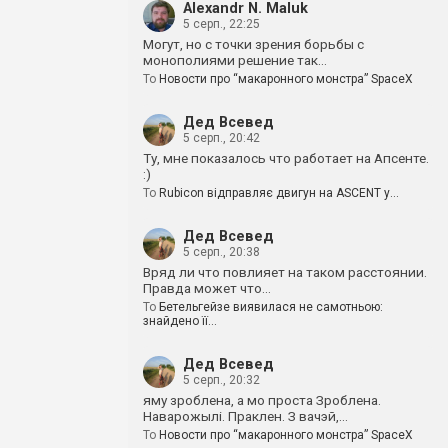
Alexandr N. Maluk
5 серп., 22:25
Могут, но с точки зрения борьбы с
монополиями решение так…
To
Новости про “макаронного монстра” SpaceX
Дед Всевед
5 серп., 20:42
Ту, мне показалось что работает на Апсенте.
:)
To
Rubicon відправляє двигун на ASCENT у…
Дед Всевед
5 серп., 20:38
Вряд ли что повлияет на таком расстоянии.
Правда может что…
To
Бетельгейзе виявилася не самотньою:
знайдено її…
Дед Всевед
5 серп., 20:32
яму зроблена, а мо проста Зроблена.
Наварожылі. Праклен. З вачэй,…
To
Новости про “макаронного монстра” SpaceX