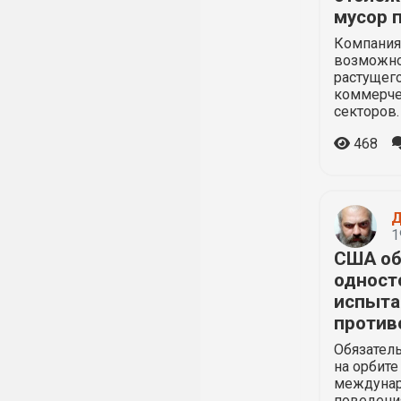
мусор 
Компания
возможно
растущего
коммерче
секторов.
468
Д
1
США об
одност
испыта
против
Обязатель
на орбите
междунар
поведени