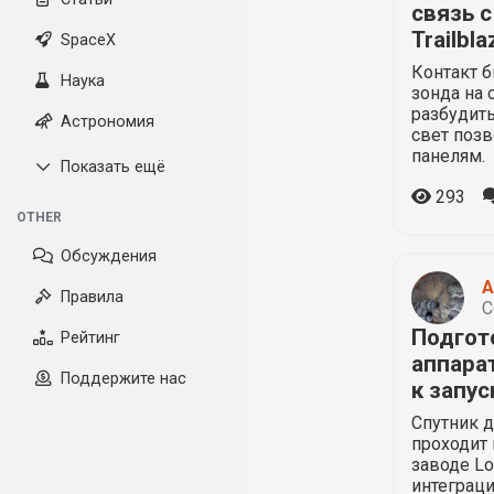
связь с
Trailbla
SpaceX
Контакт б
Наука
зонда на 
разбудить
Астрономия
свет поз
панелям.
Показать ещё
293
OTHER
Обсуждения
A
Правила
С
Подгот
Рейтинг
аппарат
Поддержите нас
к запу
Спутник д
проходит
заводе Lo
интеграц