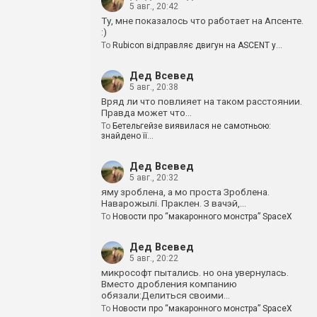
5 авг., 20:42
Ту, мне показалось что работает на Апсенте.
:)
To
Rubicon відправляє двигун на ASCENT у…
Дед Всевед
5 авг., 20:38
Вряд ли что повлияет на таком расстоянии.
Правда может что…
To
Бетельгейзе виявилася не самотньою:
знайдено її…
Дед Всевед
5 авг., 20:32
яму зроблена, а мо проста Зроблена.
Наварожылі. Праклен. З вачэй,…
To
Новости про “макаронного монстра” SpaceX
Дед Всевед
5 авг., 20:22
микрософт пытались. но она увернулась.
Вместо дробления компанию
обязали:Делиться своими…
To
Новости про “макаронного монстра” SpaceX