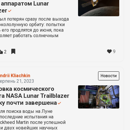
 аппаратом Lunar
zer
ыл потерян сразу после выхода
окололунную орбиту: попытки
 его продлятся до июня, пока
воляет работать солнечным
9
2
ndrii Kliachkin
Новости
ерпень 21, 2023
овка космического
а NASA Lunar Trailblazer
ску почти завершена
ля поиска воды на Луне
 последние испытания на
ckheed Martin после успешной
ии двух новейших научных