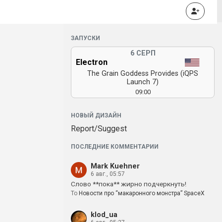
ЗАПУСКИ
6 СЕРП
Electron
The Grain Goddess Provides (iQPS
Launch 7)
09:00
НОВЫЙ ДИЗАЙН
Report/Suggest
ПОСЛЕДНИЕ КОММЕНТАРИИ
Mark Kuehner
6 авг., 05:57
Слово **пока** жирно подчеркнуть!
To
Новости про “макаронного монстра” SpaceX
klod_ua