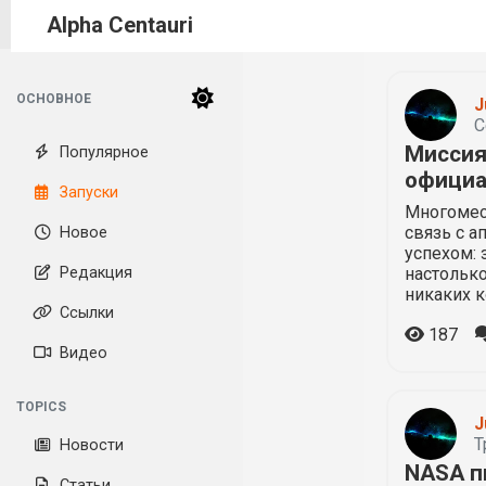
Alpha Centauri
ОСНОВНОЕ
J
С
Миссия 
Популярное
официа
Запуски
Многомес
связь с а
Новое
успехом: 
Редакция
настолько
никаких к
Ссылки
187
Видео
TOPICS
J
Т
Новости
NASA п
Статьи