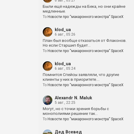
6 авг., 05:27
Были ещё надежды на Бека, но они крайне
медленные.
To
Новости про “макаронного монстра” SpaceX
klod_ua
6 авг., 05:26
План был вообще отказаться от Флаконов.
Но если Старшип будет…
To
Новости про “макаронного монстра” SpaceX
klod_ua
6 авг., 05:24
Помнится Спейсы заявляли, что другие
клиенты у них в приоритете.…
To
Новости про “макаронного монстра” SpaceX
Alexandr N. Maluk
5 авг., 22:25
Могут, но с точки зрения борьбы с
монополиями решение так…
To
Новости про “макаронного монстра” SpaceX
Дед Всевед