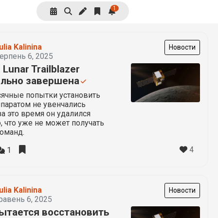
1
ulia Kalinina
Новости
ерпень 6, 2025
Lunar Trailblazer
льно завершена
ячные попытки установить
ппаратом не увенчались
за это время он удалился
, что уже не может получать
оманд.
4
1
ulia Kalinina
Новости
равень 6, 2025
ытается восстановить