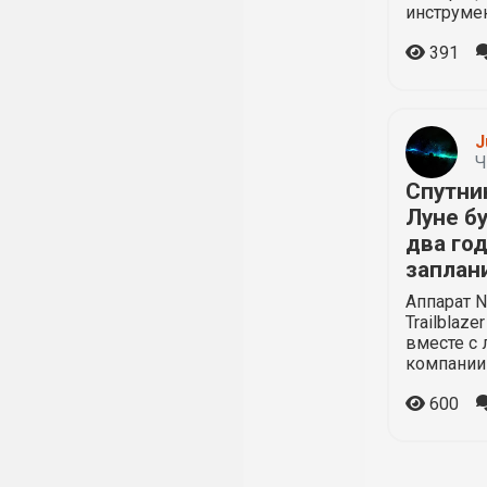
инструме
391
J
Ч
Спутни
Луне б
два го
заплан
Аппарат N
Trailblaz
вместе с
компании I
600