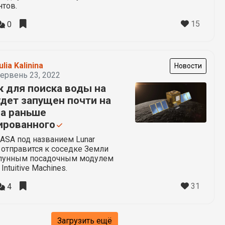
нтов.
15
0
ulia Kalinina
Новости
ервень 23, 2022
к для поиска воды на
удет запущен почти на
да раньше
ированного
ASA под названием Lunar
er отправится к соседке Земли
 лунным посадочным модулем
ntuitive Machines.
31
4
Загрузить ещё