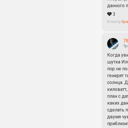
данного п
3
К посту
Spa
78
Тр
Когда уви
шутка Ило
пор не п
генерят 
солнца. 
киловатт
план с да
каких да
сделать п
двумя чув
приблизи