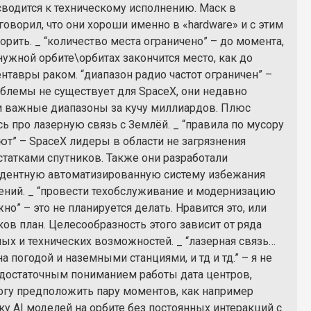
сводится к техническому исполнению. Маск в
говорил, что они хороши именно в «hardware» и с этим
орить. _ “количество места ограничено” – до момента,
нужной орбите\орбитах закончится место, как до
нтавры раком. “диапазон радио частот ограничен” –
облемы не существует для SpaceX, они недавно
 важные диапазоны за кучу миллиардов. Плюс
ь про лазерную связь с Землёй. _ “правила по мусору
ют” – SpaceX лидеры в области не загрязнения
статками спутников. Также они разработали
дентную автоматизированную систему избежания
ений. _ “провести техобслуживание и модернизацию
о” – это не планируется делать. Нравится это, или
аков план. Целесообразность этого зависит от ряда
ых и технических возможностей. _ “лазерная связь…
а погодой и наземными станциями, и тд и тд.” – я не
достаточным пониманием работы дата центров,
огу предположить пару моментов, как например
ку AI моделей на орбите без постоянных интеракций с