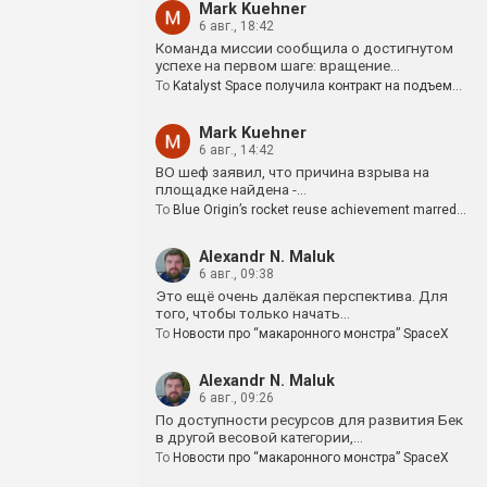
Mark Kuehner
6 авг., 18:42
Команда миссии сообщила о достигнутом
успехе на первом шаге: вращение…
To
Katalyst Space получила контракт на подъем…
Mark Kuehner
6 авг., 14:42
BO шеф заявил, что причина взрыва на
площадке найдена -…
To
Blue Origin’s rocket reuse achievement marred…
Alexandr N. Maluk
6 авг., 09:38
Это ещё очень далёкая перспектива. Для
того, чтобы только начать…
To
Новости про “макаронного монстра” SpaceX
Alexandr N. Maluk
6 авг., 09:26
По доступности ресурсов для развития Бек
в другой весовой категории,…
To
Новости про “макаронного монстра” SpaceX