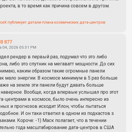
роекта, в то время как причина совсем в другом.
ceX публикует детали плана космических дата-центров
8 877
а 04, 2026 05:31 PM
дел рендер в первый раз, подумал что это либо
на, либо это спутник на мегаватт мощности. До сих
онимаю, каким образом такие огромные панели
так мало энергии. В космосе минимум в 5 раз больше
Даже на земле эти панели будут давать больше
, наверное. Вообще, когда впервые услышал про этот
та-центрами в космосе, было очень интересно из
нных и прогнозов исходит Илон, чтобы пытаться
одобное. И он таки ответил в одном из подкастов з
аками. Короче: -1) Маск полагает, что в течении
тельно года масштабирование дата-центров в США