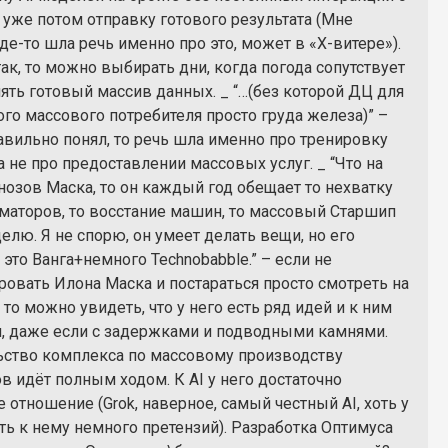
 уже потом отправку готового результата (Мне
де-то шла речь именно про это, может в «Х-витере»).
так, то можно выбирать дни, когда погода сопутствует
ять готовый массив данных. _ “…(без которой ДЦ для
го массового потребителя просто груда железа)” –
авильно понял, то речь шла именно про тренировку
 не про предоставлении массовых услуг. _ “Что на
нозов Маска, то он каждый год обещает то нехватку
маторов, то восстание машин, то массовый Старшип
елю. Я не спорю, он умеет делать вещи, но его
это Ванга+немного Technobabble.” – если не
ровать Илона Маска и постараться просто смотреть на
 то можно увидеть, что у него есть ряд идей и к ним
я, даже если с задержками и подводными камнями.
ьство комплекса по массовому производству
в идёт полным ходом. К AI у него достаточно
 отношение (Grok, наверное, самый честный AI, хоть у
ть к нему немного претензий). Разработка Оптимуса