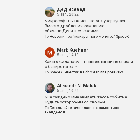
Дед Всевед
5 авг., 20:22
микрософт пытались. но она увернулась.
Вместо дробления компанию
обязали:Делиться своими…
To
Новости про “макаронного монстра” SpaceX
Mark Kuehner
5 авг., 14:13
Как и ожидалось, т.н. инвестиции не спасли
о банкротства >…
To
SpaceX інвестує в EchoStar для розвитку…
Alexandr N. Maluk
5 авг., 10:46
>Не суждено мне увидеть такое событие
Будьте осторожны со своими…
To
Бетельгейзе виявилася не самотньою:
знайдено її…