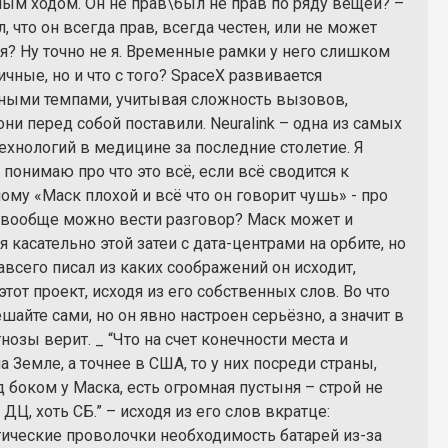
ным ходом. Он не прав\был не прав по ряду вещей? –
л, что он всегда прав, всегда честен, или не может
я? Ну точно не я. Временные рамки у него слишком
чные, но и что с того? SpaceX развивается
ными темпами, учитывая сложность вызовов,
ни перед собой поставили. Neuralink – одна из самых
ехнологий в медицине за последние столетие. Я
 понимаю про что это всё, если всё сводится к
ому «Маск плохой и всё что он говорит чушь» - про
а вообще можно вести разговор? Маск может и
 касательно этой затеи с дата-центрами на орбите, но
авсего писал из каких соображений он исходит,
этот проект, исходя из его собственных слов. Во что
шайте сами, но он явно настроен серьёзно, а значит в
нозы верит. _ “Что на счет конечности места и
а Земле, а точнее в США, то у них посреди страны,
 боком у Маска, есть огромная пустыня – строй не
ь ДЦ, хоть СБ.” – исходя из его слов вкратце:
ические проволочки необходимость батарей из-за