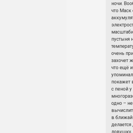
ночи. Во
что Маск
аккумуля
электрос
масштаби
пустыня н
температу
очень пр
захочет ж
что ещё и
упоминал
покажет 
с пеной 
многораз
одно – не
вычислит
в ближайш
делается 
ловушку,