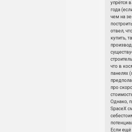
упрётся в
года (ес
чем на зе
построить
отвел, чт
купить, т
производи
существу
строитель
что в ко
панелях (
предполаг
про скор
стоимость
Однако, п
SpaceX с
себестои
потенциа
Если ещё