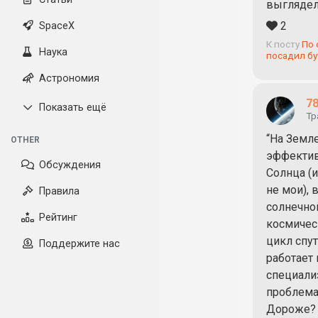
выглядела
2
SpaceX
К посту
По 
Наука
посадил бу
Астрономия
78
Показать ещё
Тр
“На Земл
OTHER
эффектив
Обсуждения
Солнца (и
не мои), 
Правила
солнечной
Рейтинг
космичес
цикл спу
Поддержите нас
работает 
специализ
проблема
Дороже? 