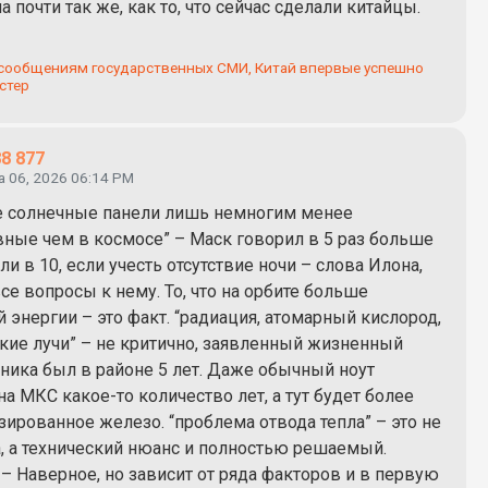
 почти так же, как то, что сейчас сделали китайцы.
сообщениям государственных СМИ, Китай впервые успешно
стер
8 877
а 06, 2026 06:14 PM
е солнечные панели лишь немногим менее
ные чем в космосе” – Маск говорил в 5 раз больше
ли в 10, если учесть отсутствие ночи – слова Илона,
все вопросы к нему. То, что на орбите больше
 энергии – это факт. “радиация, атомарный кислород,
кие лучи” – не критично, заявленный жизненный
тника был в районе 5 лет. Даже обычный ноут
на МКС какое-то количество лет, а тут будет более
ированное железо. “проблема отвода тепла” – это не
, а технический нюанс и полностью решаемый.
– Наверное, но зависит от ряда факторов и в первую