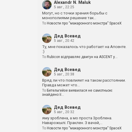
Alexandr N. Maluk
5 авг., 22:25
Могут, но с точки зрения борьбы с
монополиями решение так…
To
Новости про “макаронного монстра” SpaceX
Дед Всевед
5 авг., 20:42
Ту, мне показалось что работает на Апсенте.
:)
To
Rubicon відправляє двигун на ASCENT у…
Дед Всевед
5 авг., 20:38
Вряд ли что повлияет на таком расстоянии.
Правда может что…
To
Бетельгейзе виявилася не самотньою:
знайдено її…
Дед Всевед
5 авг., 20:32
яму зроблена, а мо проста Зроблена.
Наварожылі. Праклен. З вачэй,…
To
Новости про “макаронного монстра” SpaceX