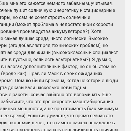
обще мне это кажется немного забавным, учитывая,
 очень пушит солнечную энергетику и стационарные
торы, но сам не хочет строить солнечные
танции (может проблема в недостаточной скорости
рования производства аккумуляторов?). Хотя
е самая лучшая среда, чисто логически. Высокие
ры (это добавляет ряд технических проблем), не
иятная среда для жизни (высококлассный специалист
ить в пустыне, если есть альтернативы?). Я думаю,
 в налогах дополнительный фактор, но он об этом не
 (вроде как). Прав ли Маск в своих ожиданиях
время. Помню были времена, когда некоторые люди
у рта доказывали насколько невыгодны
овые ракеты, сейчас забавно это вспоминать. Ещё
 забывайте, что это про скорость масштабирования
ельных мощностей, а не про стоимость (как минимум
ее время). Если вы думаете, что прямо сейчас это
для экономии денег, то с самого начала попадаете в
 где вы пытаетесь доказать неправильность причины