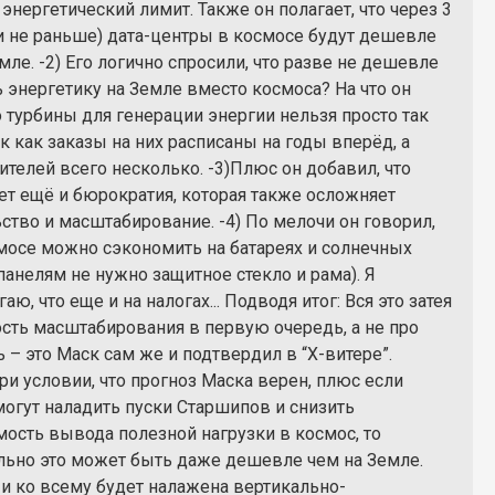
 энергетический лимит. Также он полагает, что через 3
ли не раньше) дата-центры в космосе будут дешевле
мле. -2) Его логично спросили, что разве не дешевле
 энергетику на Земле вместо космоса? На что он
о турбины для генерации энергии нельзя просто так
ак как заказы на них расписаны на годы вперёд, а
телей всего несколько. -3)Плюс он добавил, что
ет ещё и бюрократия, которая также осложняет
ство и масштабирование. -4) По мелочи он говорил,
смосе можно сэкономить на батареях и солнечных
панелям не нужно защитное стекло и рама). Я
аю, что еще и на налогах... Подводя итог: Вся это затея
ость масштабирования в первую очередь, а не про
 – это Маск сам же и подтвердил в “Х-витере”.
ри условии, что прогноз Маска верен, плюс если
могут наладить пуски Старшипов и снизить
мость вывода полезной нагрузки в космос, то
льно это может быть даже дешевле чем на Земле.
 и ко всему будет налажена вертикально-