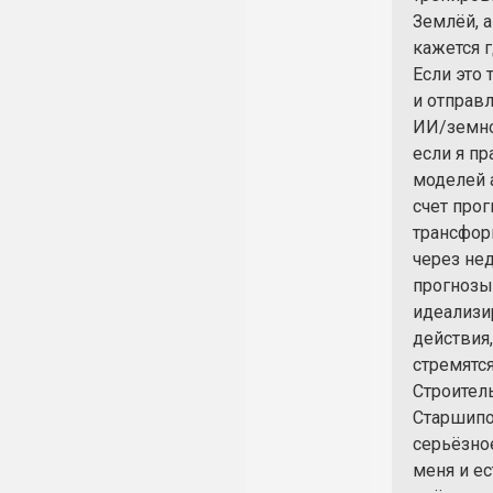
Землёй, а
кажется г
Если это 
и отправл
ИИ/земно
если я пр
моделей а
счет прог
трансфор
через нед
прогнозы 
идеализи
действия,
стремятс
Строител
Старшипо
серьёзное
меня и ес