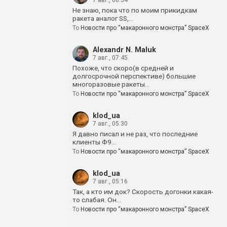
7 авг., 08:54
Не знаю, пока что по моим прикидкам
ракета аналог SS,…
To
Новости про “макаронного монстра” SpaceX
Alexandr N. Maluk
7 авг., 07:45
Похоже, что скоро(в средней и
долгосрочной перспективе) большие
многоразовые ракеты…
To
Новости про “макаронного монстра” SpaceX
klod_ua
7 авг., 05:30
Я давно писал и не раз, что последние
клиенты Ф9…
To
Новости про “макаронного монстра” SpaceX
klod_ua
7 авг., 05:16
Так, а кто им док? Скорость догонки какая-
то слабая. Он…
To
Новости про “макаронного монстра” SpaceX