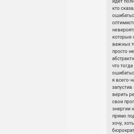
идёт пол
кто сказа
ошибатьс
оптимисти
невероят
которые о
важных т
просто не
абстрактн
что тогд
ошибаться
я всего-н
запустив 
верить ре
свои прог
энергии н
прямо под
хочу, хот
бюрократ