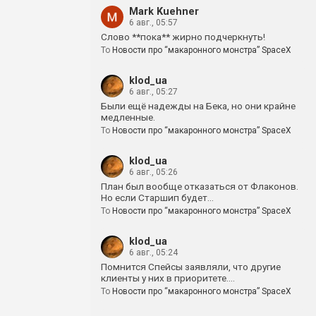
Mark Kuehner
6 авг., 05:57
Слово **пока** жирно подчеркнуть!
To
Новости про “макаронного монстра” SpaceX
klod_ua
6 авг., 05:27
Были ещё надежды на Бека, но они крайне
медленные.
To
Новости про “макаронного монстра” SpaceX
klod_ua
6 авг., 05:26
План был вообще отказаться от Флаконов.
Но если Старшип будет…
To
Новости про “макаронного монстра” SpaceX
klod_ua
6 авг., 05:24
Помнится Спейсы заявляли, что другие
клиенты у них в приоритете.…
To
Новости про “макаронного монстра” SpaceX