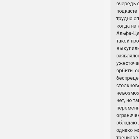
очередь 
подкасте 
трудно сп
когда на 
Альфа-Це
такой пр
выкупили
заявлялос
ужесточа
орбиты о
беспреце
столкнов
невозможн
нет, но т
переменн
ограничен
обладаю 
однако м
трениров