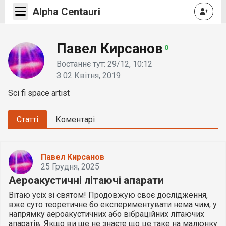
Alpha Centauri
Павел Кирсанов
0
Востаннє тут: 29/12, 10:12
З 02 Квітня, 2019
Sci fi space artist
Статті
Коментарі
Павел Кирсанов
25 Грудня, 2025
Аероакустичні літаючі апарати
Вітаю усіх зі святом! Продовжую своє дослідження,
вже суто теоретичне бо експериментувати нема чим, у
напрямку аероакустичних або вібраційних літаючих
апаратів. Якщо ви ще не знаєте що це таке на малюнку