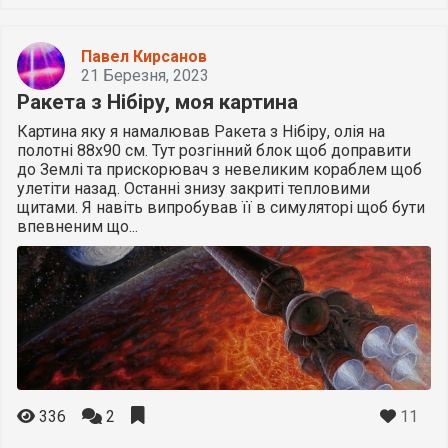
Павел Кирсанов
21 Березня, 2023
Ракета з Нібіру, моя картина
Картина яку я намалював Ракета з Нібіру, олія на
полотні 88х90 см. Тут розгінний блок щоб доправити
до Землі та прискорювач з невеликим кораблем щоб
улетіти назад. Останні знизу закриті тепловими
щитами. Я навіть випробував її в симуляторі щоб бути
впевненим що...
11
336
2