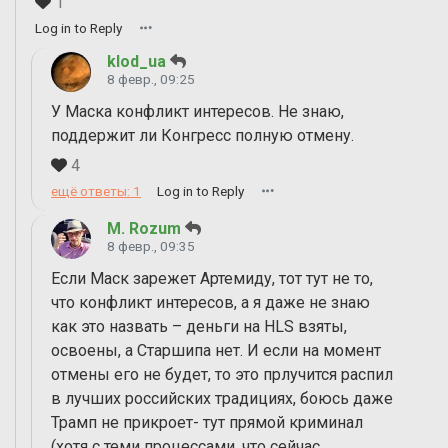
1
Log in to Reply
klod_ua
8 февр., 09:25
У Маска конфликт интересов. Не знаю,
поддержит ли Конгресс полную отмену.
4
ещё ответы: 1
Log in to Reply
M. Rozum
8 февр., 09:35
Если Маск зарежет Артемиду, тот тут не то,
что конфликт интересов, а я даже не знаю
как это назвать – деньги на HLS взяты,
освоены, а Старшипа нет. И если на момент
отмены его не будет, то это прлучится распил
в лучших российских традициях, боюсь даже
Трамп не прикроет- тут прямой криминал
(хотя с теми процессами, что сейчас