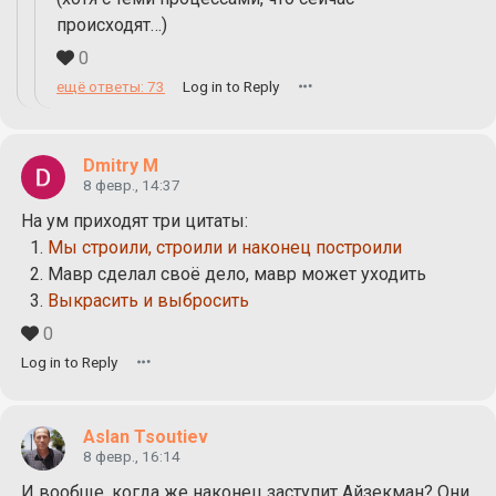
происходят…)
0
ещё ответы: 73
Log in to Reply
Dmitry M
8 февр., 14:37
На ум приходят три цитаты:
Мы строили, строили и наконец построили
Мавр сделал своё дело, мавр может уходить
Выкрасить и выбросить
0
Log in to Reply
Aslan Tsoutiev
8 февр., 16:14
И вообще, когда же наконец заступит Айзекман? Они