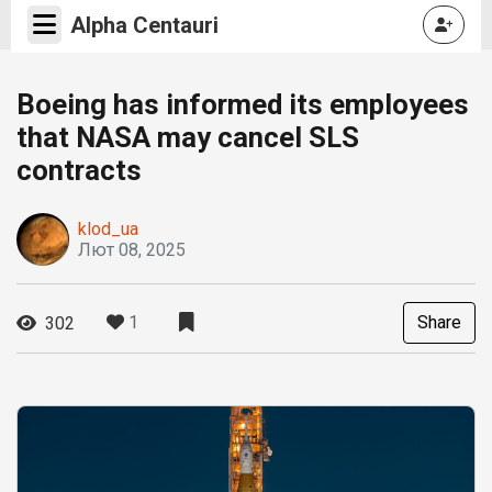
Alpha Centauri
Boeing has informed its employees
that NASA may cancel SLS
contracts
klod_ua
Лют 08, 2025
1
Share
302