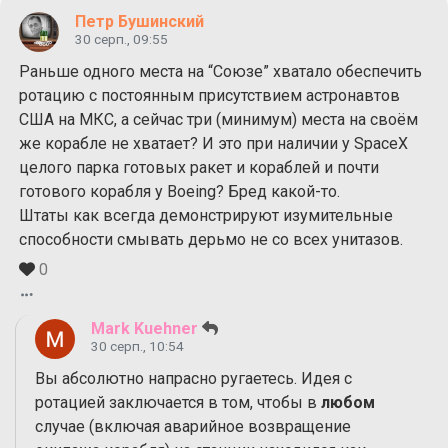
Петр Бушинский
30 серп., 09:55
Раньше одного места на “Союзе” хватало обеспечить
ротацию с постоянным присутствием астронавтов
США на МКС, а сейчас три (минимум) места на своём
же корабле не хватает? И это при наличии у SpaceX
целого парка готовых ракет и кораблей и почти
готового корабля у Boeing? Бред какой-то.
Штаты как всегда демонстрируют изумительные
способности смывать дерьмо не со всех унитазов.
0
Mark Kuehner
30 серп., 10:54
Вы абсолютно напрасно ругаетесь. Идея с
ротацией заключается в том, чтобы в
любом
случае (включая аварийное возвращение