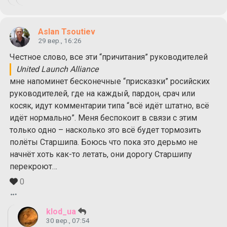
Aslan Tsoutiev
29 вер., 16:26
Честное слово, все эти “причитания” руководителей
United Launch Alliance
мне напоминет бесконечные “присказки” росийских
руководителей, где на каждый, пардон, срач или
косяк, идут комментарии типа “всё идёт штатно, всё
идёт нормально”. Меня беспокоит в связи с этим
только одно – насколько это всё будет тормозить
полёты Старшипа. Боюсь что пока это дерьмо не
начнёт хоть как-то летать, они дорогу Старшипу
перекроют…
0
klod_ua
30 вер., 07:54