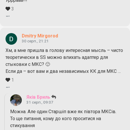
Урррааа!!!
3
Dmitry Mirgorod
30 серп., 21:21
Хм, а мне пришла в голову интересная мысль – чисто
теоретически в SS можно впихать адаптер для
стыковки с МКС? 🙂
Если да – вот вам и два независимых КК для МКС …
1
Яків Бриль
31 серп., 09:07
Можна. Але один Старшіп вже як півтора МКСів.
То ще питання, кому до кого проситися на
стикування