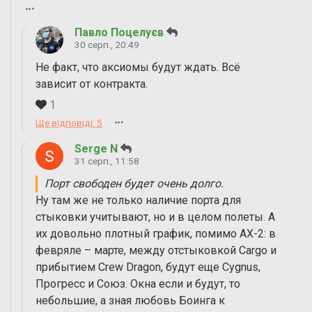
Павло Поцелуєв
30 серп., 20:49
Не факт, что аксиомы будут ждать. Всё
зависит от контракта.
1
Ще відповіді: 5
Serge N
31 серп., 11:58
Порт свободен будет очень долго.
Ну там же не только наличие порта для
стыковки учитывают, но и в целом полеты. А
их довольно плотный график, помимо AX-2: в
февряле – марте, между отстыковкой Cargo и
прибытием Crew Dragon, будут еще Cygnus,
Прогресс и Союз. Окна если и будут, то
небольшие, а зная любовь Боинга к