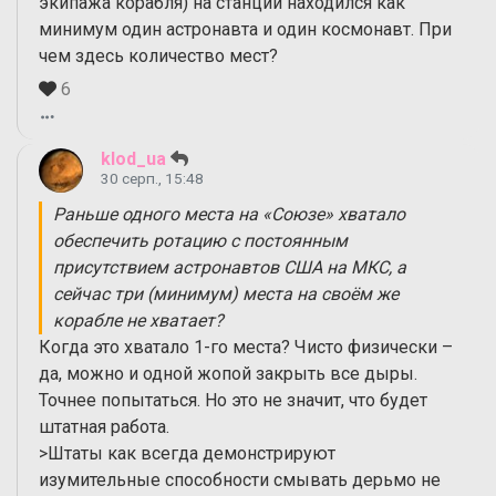
экипажа корабля) на станции находился как
минимум один астронавта и один космонавт. При
чем здесь количество мест?
6
klod_ua
30 серп., 15:48
Раньше одного места на «Союзе» хватало
обеспечить ротацию с постоянным
присутствием астронавтов США на МКС, а
сейчас три (минимум) места на своём же
корабле не хватает?
Когда это хватало 1-го места? Чисто физически –
да, можно и одной жопой закрыть все дыры.
Точнее попытаться. Но это не значит, что будет
штатная работа.
>Штаты как всегда демонстрируют
изумительные способности смывать дерьмо не