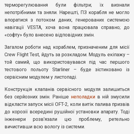
терморегулювання були фільтри; їх визнали
непотрібними та зняли. Нарешті, ПЗ корабля не могло
впоратися з потоком даних, генерованих системою
навігації VESTA, хоча вона працювала справно; до
«софту» було внесено відповідних змін.
Загалом роботи над кораблем, призначеним для місії
Crew Flight Test, йдуть за розкладом. Модуль екіпажу –
той самий, що використовувався під час першого
тестового польоту Starliner – буде зістиковано із
сервісним модулем у листопаді.
Конструкція клапанів сервісного модуля залишиться
без серйозних змін. Раніше
неполадки
в ній змусили
відкласти запуск місії OFT-2, коли витік палива призвів
до корозії всередині рушійної установки апарату. Тоді
інженери розв’язали цю проблему, ретельно
вичистивши всю вологу із системи.