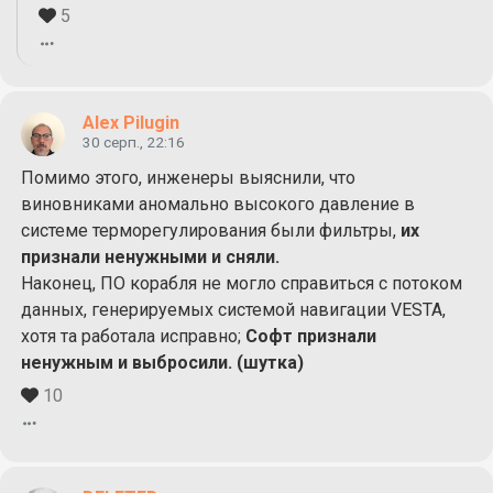
5
Alex Pilugin
30 серп., 22:16
Помимо этого, инженеры выяснили, что
виновниками аномально высокого давление в
системе терморегулирования были фильтры,
их
признали ненужными и сняли.
Наконец, ПО корабля не могло справиться с потоком
данных, генерируемых системой навигации VESTA,
хотя та работала исправно;
Софт признали
ненужным и выбросили. (шутка)
10