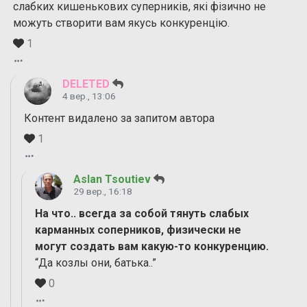
слабких кишенькових суперників, які фізично не
можуть створити вам якусь конкуренцію.
1
DELETED
4 вер., 13:06
Контент видалено за запитом автора
1
Aslan Tsoutiev
29 вер., 16:18
На что.. всегда за собой тянуть слабых
карманных соперников, физически не
могут создать вам какую-то конкуренцию.
“Да козлы они, батька..”
0