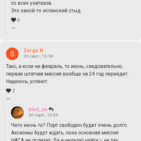
со всех унитазов.
Это какой-то испанский стыд.
6
Serge N
30 серп., 15:18
Такс, а если не февраль, то июнь, следовательно,
первая штатная миссия вообще на 24 год переедет.
Надеюсь, успеют.
3
klod_ua
30 серп., 15:59
Чего июнь то? Порт свободен будет очень долго.
Аксиомы будут ждать, пока основная миссия
НАСА не полетит. Да и неделю найти – не так