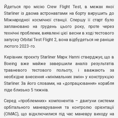
Йдеться про місію Crew Flight Test, в межах якої
Starliner із двома астронавтами на борту вирушить до
Міжнародної космічної станції. Спершу її старт було
заплановано на грудень цього року, проте через
технічні проблеми, виявлені цієї весни в ході тестового
запуску Orbital Test Flight 2, вона відбудеться не раніше
лютого 2023-го.
Керівник проєкту Starliner Марк Наппі стверджує, що в
Boeing вже майже завершили аналіз результатів
травневого тестового польоту, і вважають за
необхідне внесення «мінімальних змін» у конструкцію
Starliner. За його словами, на «допрацювання» корабля
піде близько 5 тижнів.
Серед «проблемних» компонентів – двигуни системи
орбітального маневрування та контролю орієнтації
(OMAC), що відключилися під час маневру виходу на