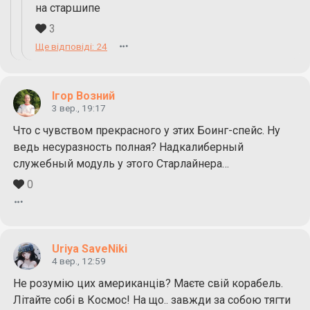
на старшипе
3
Ще відповіді: 24
Ігор Возний
3 вер., 19:17
Что с чувством прекрасного у этих Боинг-спейс. Ну
ведь несуразность полная? Надкалиберный
служебный модуль у этого Старлайнера…
0
Uriya SaveNiki
4 вер., 12:59
Не розумію цих американців? Маєте свій корабель.
Літайте собі в Космос! На що.. завжди за собою тягти