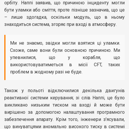
орбіту. Наппі заявив, що причиною інциденту могли
бути уламки або сміття, проте пізніше зазначив, що це
– лише здогадка, оскільки модуль, що в ньому
знаходиться система, згоряє при вході в атмосферу.
Ми не знаємо, звідки могли взятися ці уламки.
Схоже, саме вони були основною причиною. Ми
упевнилися, що у корабля, що
використовуватиметься в місії CFT, таких
проблем в жодному разі не буде.
Також у польоті відключилися декілька двигунів
реактивної системи керування; зі слів Наппі, це було
викликано низьким тиском на вході й може бути
вирішено за допомогою налаштування програмного
забезпечення апарату. Крім того, інженери з’ясували,
що винуватцями аномально високого тиску в системі