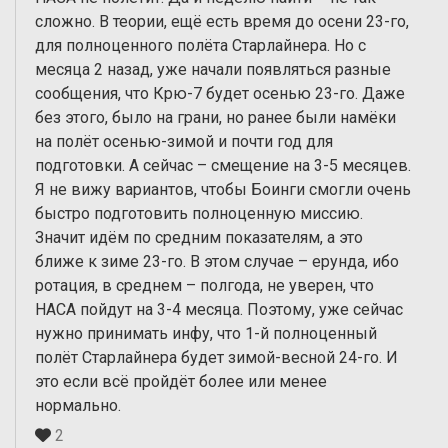
сложно. В теории, ещё есть время до осени 23-го,
для полноценного полёта Старлайнера. Но с
месяца 2 назад, уже начали появляться разные
сообщения, что Крю-7 будет осенью 23-го. Даже
без этого, было на грани, но ранее были намёки
на полёт осенью-зимой и почти год для
подготовки. А сейчас – смещение на 3-5 месяцев.
Я не вижу вариантов, чтобы Боинги смогли очень
быстро подготовить полноценную миссию.
Значит идём по средним показателям, а это
ближе к зиме 23-го. В этом случае – ерунда, ибо
ротация, в среднем – полгода, не уверен, что
НАСА пойдут на 3-4 месяца. Поэтому, уже сейчас
нужно принимать инфу, что 1-й полноценный
полёт Старлайнера будет зимой-весной 24-го. И
это если всё пройдёт более или менее
нормально.
2