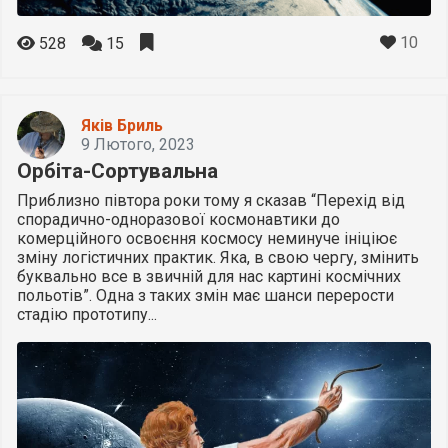
10
528
15
Яків Бриль
9 Лютого, 2023
Орбіта-Сортувальна
Приблизно півтора роки тому я сказав “Перехід від
спорадично-одноразової космонавтики до
комерційного освоєння космосу неминуче ініціює
зміну логістичних практик. Яка, в свою чергу, змінить
буквально все в звичній для нас картині космічних
польотів”. Одна з таких змін має шанси перерости
стадію прототипу...