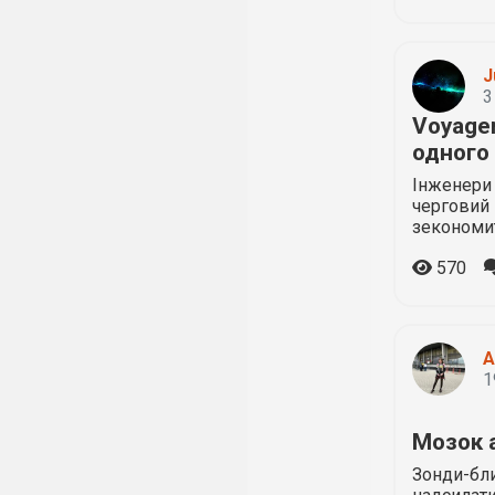
J
3
Voyage
одного
Інженери 
черговий 
зекономит
570
A
1
Мозок 
Зонди-бл