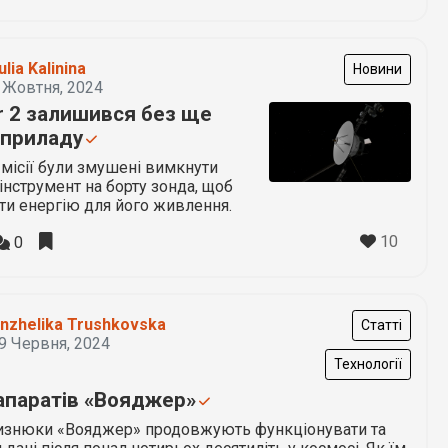
ulia Kalinina
Новини
 Жовтня, 2024
r 2 залишився без ще
 приладу
місії були змушені вимкнути
інструмент на борту зонда, щоб
и енергію для його живлення.
10
0
nzhelika Trushkovska
Статті
9 Червня, 2024
Технології
апаратів «Вояджер»
изнюки «Вояджер» продовжують функціонувати та