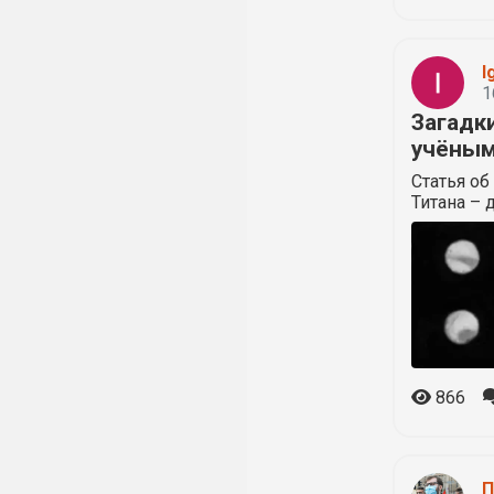
I
1
Загадк
учёным
Статья об
Титана – 
866
П