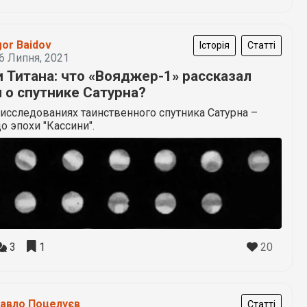
gor Baidov
Історія
Статті
6 Липня, 2021
и Титана: что «Вояджер-1» рассказал
 о спутнике Сатурна?
 исследованиях таинственного спутника Сатурна –
до эпохи "Кассини".
20
3
1
авло Поцелуєв
Статті