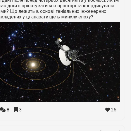
 дані після понад чотирьох десятиліть у космосі. Як їм
так довго орієнтуватися в просторі та координувати
еми? Що лежить в основі геніальних інженерних
акладених у ці апарати ще в минулу епоху?
25
8
3