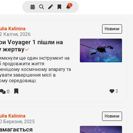
1
ulia Kalinina
Новини
2 Квітня, 2026
и Voyager 1 пішли на
у жертву
имкнули ще один інструмент на
б продовжити життя
енішому космічному апарату та
увати завершення місії в
ому середовищі.
3
0
ulia Kalinina
Новини
0 Березня, 2025
амагається