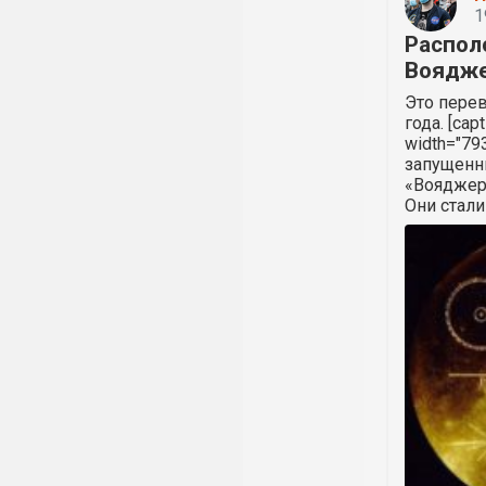
1
Распол
Воядже
Это перев
года. [cap
width="79
запущенны
«Вояджер
Они стали