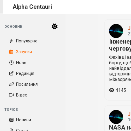
Alpha Centauri
ОСНОВНЕ
J
2
Інженер
Популярне
чергов
Запуски
Фахівці в
борту, що
Нове
найвіддал
Редакція
відтермін
міжзорян
Посилання
4145
Відео
TOPICS
J
1
Новини
NASA н
Статті