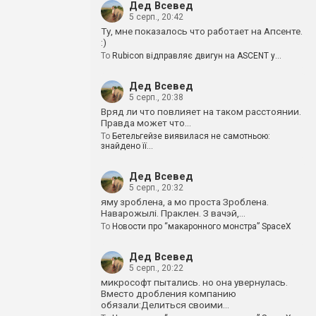
Дед Всевед
5 серп., 20:42
Ту, мне показалось что работает на Апсенте.
:)
To
Rubicon відправляє двигун на ASCENT у…
Дед Всевед
5 серп., 20:38
Вряд ли что повлияет на таком расстоянии.
Правда может что…
To
Бетельгейзе виявилася не самотньою:
знайдено її…
Дед Всевед
5 серп., 20:32
яму зроблена, а мо проста Зроблена.
Наварожылі. Праклен. З вачэй,…
To
Новости про “макаронного монстра” SpaceX
Дед Всевед
5 серп., 20:22
микрософт пытались. но она увернулась.
Вместо дробления компанию
обязали:Делиться своими…