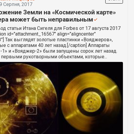
9 Серпня, 2017
ожение Земли на «Космической карте»
ра может быть неправильным
од статьи Итана Сигеля для Forbes от 17 августа 2017
tion id="attachment_16567" align="aligncenter"
3"] Так выглядят золотые пластинки «Вояджеров»,
е с аппаратами 40 лет назад.[/caption] Аппараты
-1» и «Вояджер-2» были запущены сорок лет назад.
 первыми рукотворными объектами, которые...