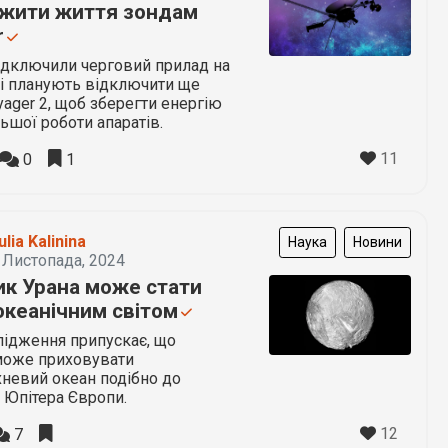
жити життя зондам
r
ідключили черговий прилад на
 і планують відключити ще
yager 2, щоб зберегти енергію
ьшої роботи апаратів.
11
0
1
ulia Kalinina
Наука
Новини
 Листопада, 2024
ик Урана може стати
океанічним світом
лідження припускає, що
може приховувати
невий океан подібно до
 Юпітера Європи.
12
7