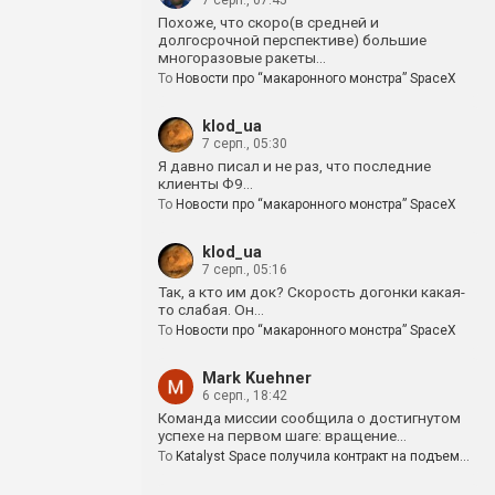
7 серп., 07:45
Похоже, что скоро(в средней и
долгосрочной перспективе) большие
многоразовые ракеты…
To
Новости про “макаронного монстра” SpaceX
klod_ua
7 серп., 05:30
Я давно писал и не раз, что последние
клиенты Ф9…
To
Новости про “макаронного монстра” SpaceX
klod_ua
7 серп., 05:16
Так, а кто им док? Скорость догонки какая-
то слабая. Он…
To
Новости про “макаронного монстра” SpaceX
Mark Kuehner
6 серп., 18:42
Команда миссии сообщила о достигнутом
успехе на первом шаге: вращение…
To
Katalyst Space получила контракт на подъем…