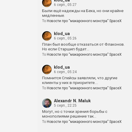
klod_ua
6 серп., 05:27
Были ещё надежды на Бека, но они крайне
медленные.
To
Новости про “макаронного монстра” SpaceX
klod_ua
6 серп., 05:26
План был вообще отказаться от Флаконов.
Но если Старшип будет…
To
Новости про “макаронного монстра” SpaceX
klod_ua
6 серп., 05:24
Помнится Спейсы заявляли, что другие
клиенты у них в приоритете.…
To
Новости про “макаронного монстра” SpaceX
Alexandr N. Maluk
5 серп., 22:25
Могут, но с точки зрения борьбы с
монополиями решение так…
To
Новости про “макаронного монстра” SpaceX