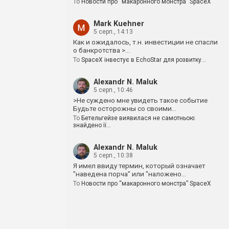
To
Новости про “макаронного монстра” SpaceX
Mark Kuehner
5 серп., 14:13
Как и ожидалось, т.н. инвестиции не спасли
о банкротства >…
To
SpaceX інвестує в EchoStar для розвитку…
Alexandr N. Maluk
5 серп., 10:46
>Не суждено мне увидеть такое событие
Будьте осторожны со своими…
To
Бетельгейзе виявилася не самотньою:
знайдено її…
Alexandr N. Maluk
5 серп., 10:38
Я имел ввиду термин, который означает
"наведена порча" или "наложено…
To
Новости про “макаронного монстра” SpaceX