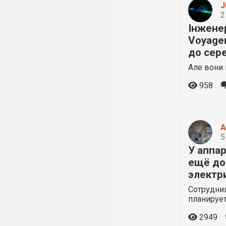
J
2
Інжене
Voyage
до сер
Але вони 
958
A
5
У аппа
ещё до
электр
Сотрудниц
планирует
2949