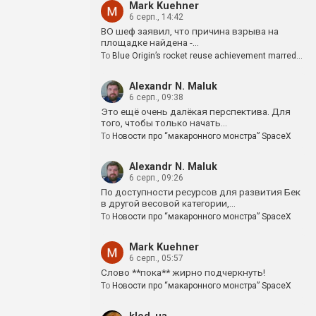
Mark Kuehner
6 серп., 14:42
BO шеф заявил, что причина взрыва на
площадке найдена -…
To
Blue Origin’s rocket reuse achievement marred…
Alexandr N. Maluk
6 серп., 09:38
Это ещё очень далёкая перспектива. Для
того, чтобы только начать…
To
Новости про “макаронного монстра” SpaceX
Alexandr N. Maluk
6 серп., 09:26
По доступности ресурсов для развития Бек
в другой весовой категории,…
To
Новости про “макаронного монстра” SpaceX
Mark Kuehner
6 серп., 05:57
Слово **пока** жирно подчеркнуть!
To
Новости про “макаронного монстра” SpaceX