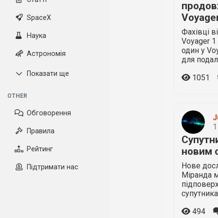
продов
Voyage
SpaceX
Фахівці в
Наука
Voyager 1
один у Vo
Астрономія
для подал
Показати ще
1051
OTHER
Обговорення
J
1
Правила
Супутн
Рейтинг
новим 
Нове дос
Підтримати нас
Міранда 
підповерх
супутника
494