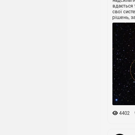
надсилати
вдається 
свої сист
рішень, з
4402