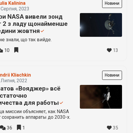
ulia Kalinina
Новини
 Серпня, 2023
ри NASA вивели зонд
r 2 з ладу щонайменше
едини жовтня
не знали, що так вийде.
13
10
ndrii Kliachkin
Новини
 Липня, 2022
ратов «Вояджер» всё
статочно
ичества для работы
а миссии объясняет, как NASA
 сохранить аппараты до 2030-х.
35
36
1