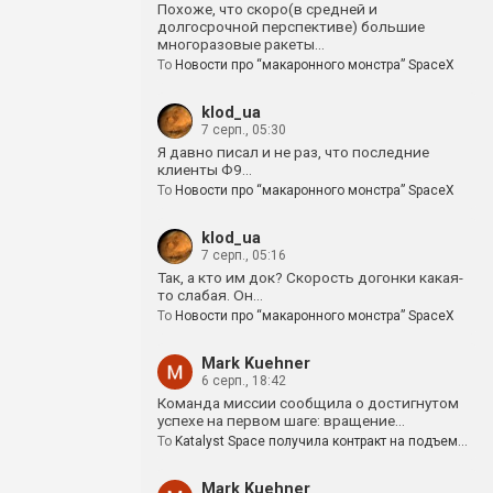
Похоже, что скоро(в средней и
долгосрочной перспективе) большие
многоразовые ракеты…
To
Новости про “макаронного монстра” SpaceX
klod_ua
7 серп., 05:30
Я давно писал и не раз, что последние
клиенты Ф9…
To
Новости про “макаронного монстра” SpaceX
klod_ua
7 серп., 05:16
Так, а кто им док? Скорость догонки какая-
то слабая. Он…
To
Новости про “макаронного монстра” SpaceX
Mark Kuehner
6 серп., 18:42
Команда миссии сообщила о достигнутом
успехе на первом шаге: вращение…
To
Katalyst Space получила контракт на подъем…
Mark Kuehner