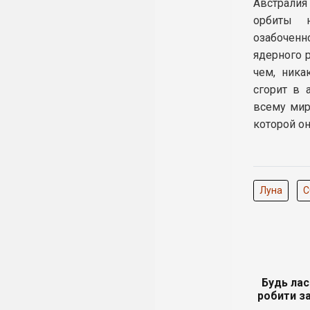
Австралия
орбиты н
озабочен
ядерного р
чем, ника
сгорит в
всему мир
которой о
Луна
С
Будь лас
робити за