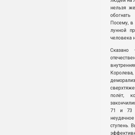
людей на Л
нельзя ж
обогнать
Посему, в 
лунной п
человека н
Сказано 
отечестве
внутренн
Королев
деморали
сверхтяже
полёт, к
закончили
71 и 73 
неудачное
ступень. 
эффектив