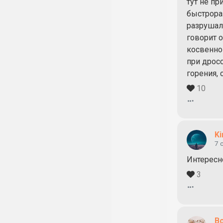
тут не пр
быстрора
разрушали
говорит о
косвенно 
при дрос
горения,
10
Ki
7 
Интересно
3
B