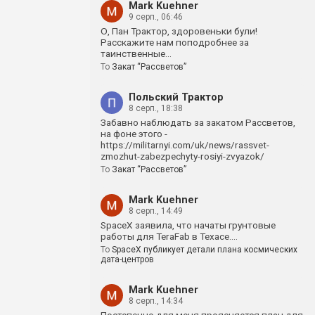
Mark Kuehner
9 серп., 06:46
О, Пан Трактор, здоровеньки були!
Расскажите нам поподробнее за
таинственные…
To
Закат “Рассветов”
Польский Трактор
8 серп., 18:38
Забавно наблюдать за закатом Рассветов,
на фоне этого -
https://militarnyi.com/uk/news/rassvet-
zmozhut-zabezpechyty-rosiyi-zvyazok/
To
Закат “Рассветов”
Mark Kuehner
8 серп., 14:49
SpaceX заявила, что начаты грунтовые
работы для TeraFab в Техасе.…
To
SpaceX публикует детали плана космических
дата-центров
Mark Kuehner
8 серп., 14:34