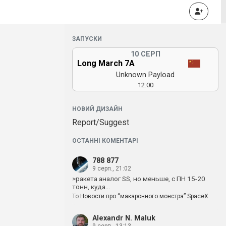
ЗАПУСКИ
10 СЕРП
Long March 7A
Unknown Payload
12:00
НОВИЙ ДИЗАЙН
Report/Suggest
ОСТАННІ КОМЕНТАРІ
788 877
9 серп., 21:02
>ракета аналог SS, но меньше, с ПН 15-20
тонн, куда…
To
Новости про “макаронного монстра” SpaceX
Alexandr N. Maluk