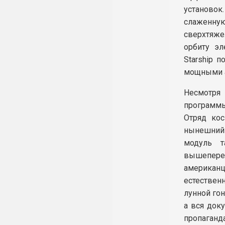
установок
слаженную
сверхтяжел
орбиту эл
Starship п
мощными а
Несмотря 
программы
Отряд ко
нынешний
модуль 
вышепереч
американ
естествен
лунной гон
а вся доку
пропаган