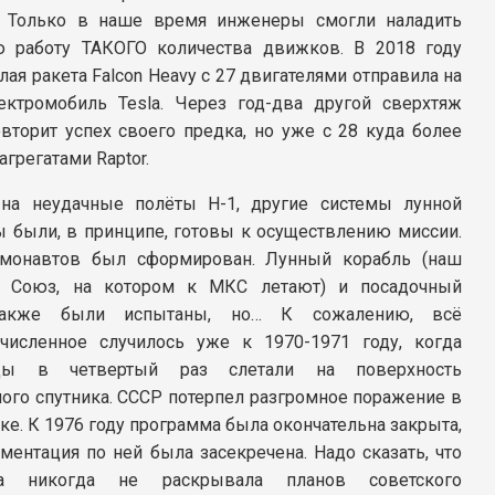
. Только в наше время инженеры смогли наладить
 работу ТАКОГО количества движков. В 2018 году
ая ракета Falcon Heavy с 27 двигателями отправила на
ектромобиль Tesla. Через год-два другой сверхтяж
овторит успех своего предка, но уже с 28 куда более
грегатами Raptor.
на неудачные полёты Н-1, другие системы лунной
 были, в принципе, готовы к осуществлению миссии.
смонавтов был сформирован. Лунный корабль (наш
 Союз, на котором к МКС летают) и посадочный
также были испытаны, но… К сожалению, всё
исленное случилось уже к 1970-1971 году, когда
цы в четвертый раз слетали на поверхность
ного спутника. СССР потерпел разгромное поражение в
ке. К 1976 году программа была окончательна закрыта,
ментация по ней была засекречена. Надо сказать, что
да никогда не раскрывала планов советского