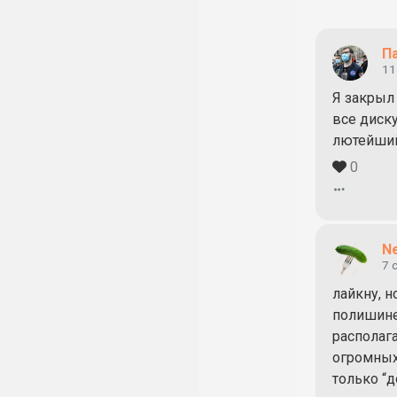
П
11
Я закрыл
все диск
лютейший
0
N
7 
лайкну, 
полишине
располаг
огромных
только “д