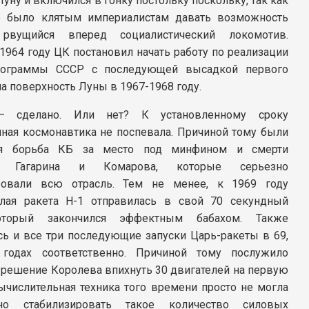
уну и включился в гонку постольку поскольку, так как
е было клятым империалистам давать возможность
 рвущийся вперед социалистический локомотив.
1964 году ЦК постановил начать работу по реализации
рограммы СССР с последующей высадкой первого
а поверхность Луны в 1967-1968 году.
– сделано. Или нет? К установленному сроку
нная космонавтика не поспевала. Причиной тому были
яя борьба КБ за место под минфином и смерти
а, Гагарина и Комарова, которые серьезно
зовали всю отрасль. Тем не менее, к 1969 году
лая ракета Н-1 отправилась в свой 70 секундный
оторый закончился эффектным бабахом. Также
сь и все три последующие запуски Царь-ракеты в 69,
годах соответственно. Причиной тому послужило
 решение Королева впихнуть 30 двигателей на первую
Вычислительная техника того времени просто не могла
но стабилизировать такое количество силовых