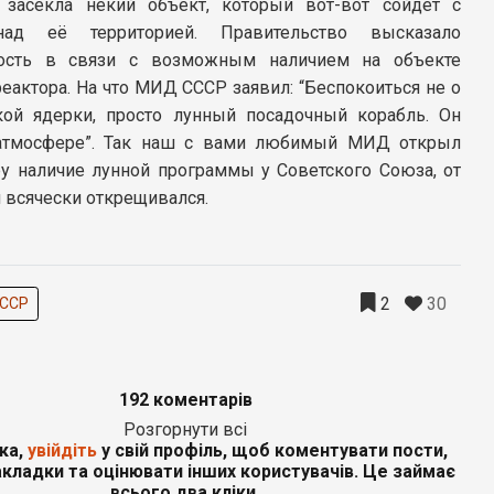
 засекла некий объект, который вот-вот сойдет с
ад её территорией. Правительство высказало
ность в связи с возможным наличием на объекте
еактора. На что МИД СССР заявил: “Беспокоиться не о
кой ядерки, просто лунный посадочный корабль. Он
 атмосфере”. Так наш с вами любимый МИД открыл
у наличие лунной программы у Советского Союза, от
н всячески открещивался.
30
2
ССР
192 коментарів
Розгорнути всі
ка,
увійдіть
у свій профіль, щоб коментувати пости,
кладки та оцінювати інших користувачів. Це займає
всього два кліки.