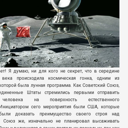
ет! Я думаю, ни для кого не секрет, что в середине
 века происходила космическая гонка, одним из
которой была лунная программа. Как Советский Союз,
единенные Штаты стремились первыми отправить
человека на поверхность естественного
 Инициатором сего мероприятия были США, которые
ыли доказать преимущество своего строя над
. Союз же, изначально не планировал высаживать