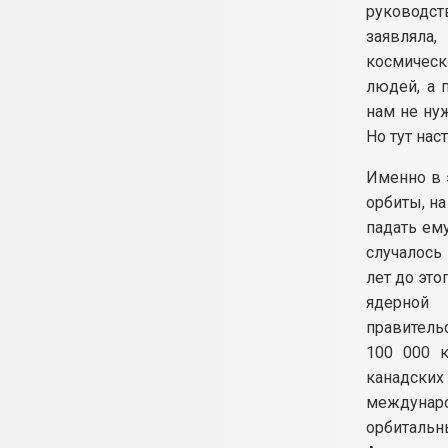
руководс
заявляла
космическ
людей, а 
нам не ну
Но тут нас
Именно в 
орбиты, на
падать ем
случалось
лет до это
ядерной 
правитель
100 000 
канадских
междунаро
орбитальн