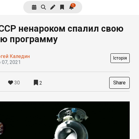
1
ССР ненароком спалил свою
ую программу
ргей Каледин
Історія
 07, 2021
30
Share
2