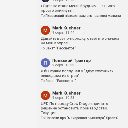
9 серп., 13:13
>Одяг не стане менш брудним — з нього
просто зникнуть…
To
Плазмовий пістолет замість пральної машини
Mark Kuehner
9 серп., 11:44
Давайте все по-порядку, ответьте сначала
на мой вопрос.
To
Закат “Рассветов”
Польский Трактор
9 серп., 10:55
Я бы лучше послушал о "двух спутниках
вышедших из строя".
To
Закат “Рассветов”
Mark Kuehner
9 серп., 10:23
UPD По поводу Crew Dragon принято
решение остановить производство.
Текущие…
To
Новости про “макаронного монстра” SpaceX