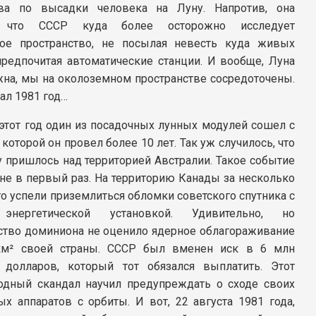
тва по высадки человека на Луну. Напротив, она
, что СССР куда более осторожно исследует
ое пространство, не посылая невесть куда живых
предпочитая автоматические станции. И вообще, Луна
жна, мы на околоземном пространстве сосредоточены.
тал 1981 год…
этот год один из посадочных лунных модулей сошел с
 которой он провел более 10 лет. Так уж случилось, что
у пришлось над территорией Австралии. Такое событие
 не в первый раз. На территорию Канады за несколько
го успели приземлиться обломки советского спутника с
энергетической установкой. Удивительно, но
ство доминиона не оценило ядерное облагораживание
км² своей страны. СССР был вменен иск в 6 млн
 долларов, который тот обязался выплатить. Этот
дный скандал научил предупреждать о сходе своих
ых аппаратов с орбиты. И вот, 22 августа 1981 года,