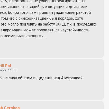
ичем, электроника не успевала реагировать на
звивающиеся аварийные ситуации и двигатели
сь, более того, сам принцип управления ракетой
 том что с синхронизацией был порядок, хотя
это могло повлиять на работу ЖРД, т.к. в последних
селировании может проявляться неустойчивость
 со всеми вытекающими…
rill Pol
серп., 11:33
, не знал об этом инциденте над Австралией.
ob Gershon