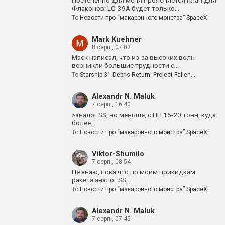
Постепенно для меня проясняется план для
Флаконов: LC-39A будет только…
To
Новости про “макаронного монстра” SpaceX
Mark Kuehner
8 серп., 07:02
Маск написал, что из-за высоких волн
возникли большие трудности с…
To
Starship 31 Debris Return! Project Fallen…
Alexandr N. Maluk
7 серп., 16:40
>аналог SS, но меньше, с ПН 15-20 тонн, куда
более…
To
Новости про “макаронного монстра” SpaceX
Viktor-Shumilo
7 серп., 08:54
Не знаю, пока что по моим прикидкам
ракета аналог SS,…
To
Новости про “макаронного монстра” SpaceX
Alexandr N. Maluk
7 серп., 07:45