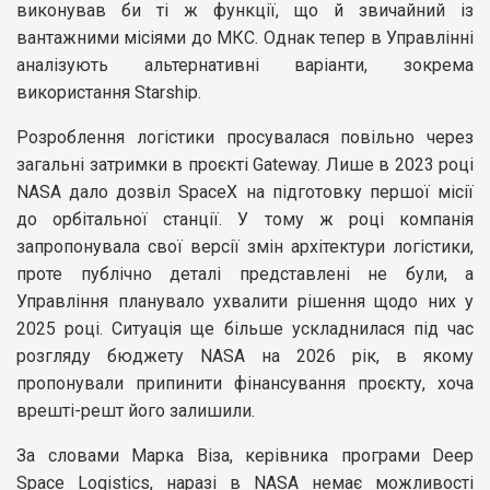
виконував би ті ж функції, що й звичайний із
вантажними місіями до МКС. Однак тепер в Управлінні
аналізують альтернативні варіанти, зокрема
використання Starship.
Розроблення логістики просувалася повільно через
загальні затримки в проєкті Gateway. Лише в 2023 році
NASA дало дозвіл SpaceX на підготовку першої місії
до орбітальної станції. У тому ж році компанія
запропонувала свої версії змін архітектури логістики,
проте публічно деталі представлені не були, а
Управління планувало ухвалити рішення щодо них у
2025 році. Ситуація ще більше ускладнилася під час
розгляду бюджету NASA на 2026 рік, в якому
пропонували припинити фінансування проєкту, хоча
врешті-решт його залишили.
За словами Марка Віза, керівника програми Deep
Space Logistics, наразі в NASA немає можливості