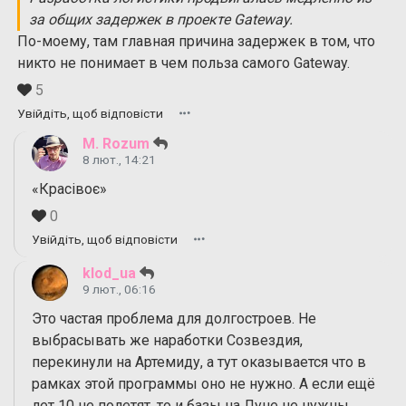
за общих задержек в проекте Gateway.
По-моему, там главная причина задержек в том, что
никто не понимает в чем польза самого Gateway.
5
Увійдіть, щоб відповісти
M. Rozum
8 лют., 14:21
«Красівоє»
0
Увійдіть, щоб відповісти
klod_ua
9 лют., 06:16
Это частая проблема для долгостроев. Не
выбрасывать же наработки Созвездия,
перекинули на Артемиду, а тут оказывается что в
рамках этой программы оно не нужно. А если ещё
лет 10 не полетят, то и базы на Луне не нужны