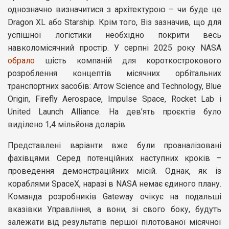
однозначно визначитися з архітектурою – чи буде це
Dragon XL або Starship. Крім того, Віз зазначив, що для
успішної логістики необхідно покрити весь
навколомісячний простір. У серпні 2025 року NASA
обрало
шість компаній для короткострокового
розроблення концептів місячних орбітальних
транспортних засобів: Arrow Science and Technology, Blue
Origin, Firefly Aerospace, Impulse Space, Rocket Lab і
United Launch Alliance. На дев’ять проєктів було
виділено 1,4 мільйона доларів.
Представлені варіанти вже були проаналізовані
фахівцями. Серед потенційних наступних кроків –
проведення демонстраційних місій. Однак, як із
кораблями SpaceX, наразі в NASA немає єдиного плану.
Команда розробників Gateway очікує на подальші
вказівки Управління, а вони, зі свого боку, будуть
залежати від результатів першої пілотованої місячної