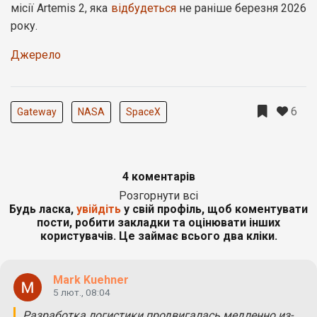
місії Artemis 2, яка
відбудеться
не раніше березня 2026
року.
Джерело
6
Gateway
NASA
SpaceX
4 коментарів
Розгорнути всі
Будь ласка,
увійдіть
у свій профіль, щоб коментувати
пости, робити закладки та оцінювати інших
користувачів. Це займає всього два кліки.
Mark Kuehner
5 лют., 08:04
Разработка логистики продвигалась медленно из-