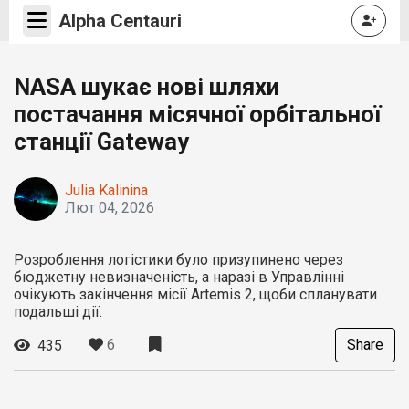
Alpha Centauri
NASA шукає нові шляхи
постачання місячної орбітальної
станції Gateway
Julia Kalinina
Лют 04, 2026
Розроблення логістики було призупинено через
бюджетну невизначеність, а наразі в Управлінні
очікують закінчення місії Artemis 2, щоби спланувати
подальші дії.
6
Share
435