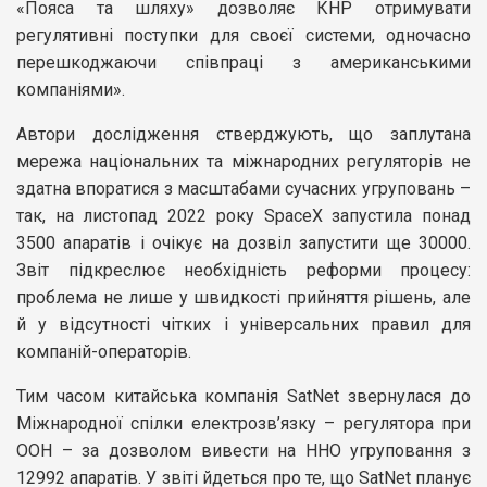
«Пояса та шляху» дозволяє КНР отримувати
регулятивні поступки для своєї системи, одночасно
перешкоджаючи співпраці з американськими
компаніями».
Автори дослідження стверджують, що заплутана
мережа національних та міжнародних регуляторів не
здатна впоратися з масштабами сучасних угруповань –
так, на листопад 2022 року SpaceX запустила понад
3500 апаратів і очікує на дозвіл запустити ще 30000.
Звіт підкреслює необхідність реформи процесу:
проблема не лише у швидкості прийняття рішень, але
й у відсутності чітких і універсальних правил для
компаній-операторів.
Тим часом китайська компанія SatNet звернулася до
Міжнародної спілки електрозв’язку – регулятора при
ООН – за дозволом вивести на ННО угруповання з
12992 апаратів. У звіті йдеться про те, що SatNet планує