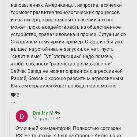
направлениях. Американцы, напротив, всячески
тормозят развитие технологических процессов
из-за гипертрофированных опасений что это
может плохо воздействовать на общественное
устройство, права человека и прочее. Ситуация со
Старшипом тому яркий пример. Старшип бы уже
вышел на устойчивые запуски, ан нет…пусть
“сидит в яме”. Тут “отстающим” надо помочь,
чтобы соблюсти “равенство возможностей”.
Сейчас Запад не может справится с агрессивной
Рашей, боюсь с хорошо развитым агрессивным
Китаем справится будет вообще невозможно….
2
Dmitry M
16 груд., 17:44
Отличный комментарий. Полностью согласен.
PS: Не то что бы я был на стороне Китая, но их