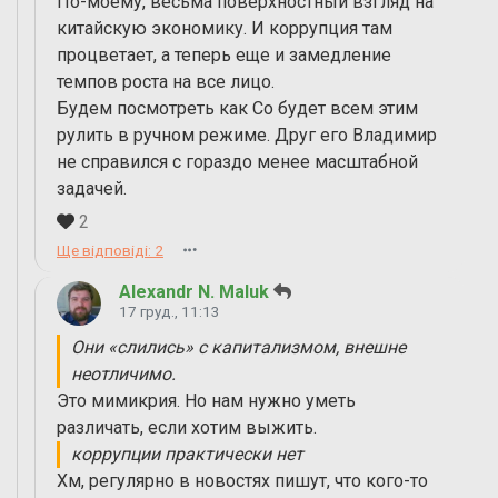
По-моему, весьма поверхностный взгляд на
китайскую экономику. И коррупция там
процветает, а теперь еще и замедление
темпов роста на все лицо.
Будем посмотреть как Со будет всем этим
рулить в ручном режиме. Друг его Владимир
не справился с гораздо менее масштабной
задачей.
2
Ще відповіді: 2
Alexandr N. Maluk
17 груд., 11:13
Они «слились» с капитализмом, внешне
неотличимо.
Это мимикрия. Но нам нужно уметь
различать, если хотим выжить.
коррупции практически нет
Хм, регулярно в новостях пишут, что кого-то