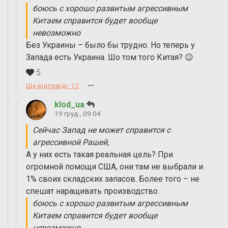
боюсь с хорошо развитым агрессивным
Китаем справится будет вообще
невозможно
Без Украины – было бы трудно. Но теперь у
Запада есть Украина. Шо том того Китая? 😉
5
Ще відповіді: 12
klod_ua
19 груд., 09:04
Сейчас Запад не может справится с
агрессивной Рашей,
А у них есть такая реальная цель? При
огромной помощи США, они там не выбрали и
1% своих складских запасов. Более того – не
спешат наращивать производство.
боюсь с хорошо развитым агрессивным
Китаем справится будет вообще
невозможно….