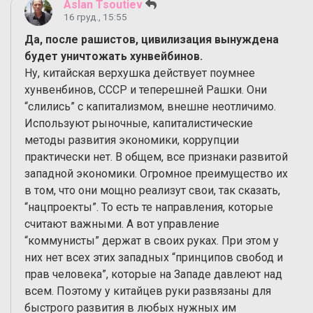
Aslan Tsoutiev
16 груд., 15:55
Да, после рашистов, цивилизация вынуждена
будет уничтожать хунвейбинов.
Ну, китайская верхушка действует поумнее
хунвенбинов, СССР и теперешней Рашки. Они
“слились” с капитализмом, внешне неотличимо.
Используют рыночные, капиталистические
методы развития экономики, коррупции
практически нет. В общем, все признаки развитой
западной экономики. Огромное преимущество их
в том, что они мощно реализут свои, так сказать,
“нацпроекты”. То есть те направления, которые
считают важными. А вот управление
“коммунисты” держат в своих руках. При этом у
них нет всех этих западных “принципов свобод и
прав человека”, которые на Западе давлеют над
всем. Поэтому у китайцев руки развязаны для
быстрого развития в любых нужных им