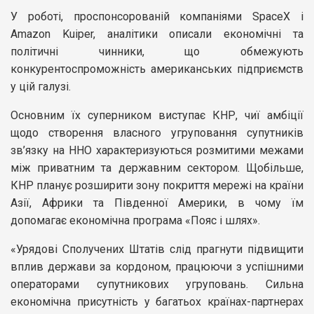
У роботі, проспонсорованій компаніями SpaceX і
Amazon Kuiper, аналітики описали економічні та
політичні чинники, що обмежують
конкурентоспроможність американських підприємств
у цій галузі.
Основним їх суперником виступає КНР, чиї амбіції
щодо створення власного угруповання супутників
зв’язку на ННО характеризуються розмитими межами
між приватним та державним сектором. Щобільше,
КНР планує розширити зону покриття мережі на країни
Азії, Африки та Південної Америки, в чому їм
допомагає економічна програма «Пояс і шлях».
«Урядові Сполучених Штатів слід прагнути підвищити
вплив держави за кордоном, працюючи з успішними
операторами супутникових угруповань. Сильна
економічна присутність у багатьох країнах-партнерах