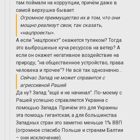
там поймали на коррупции, причём даже в
самой верхушке бывает.
Огромное преимущество их в том, что они
мощно реализут свои, так сказать,
«нацпроекты».
А если “нацпроект” окажется тупиком? Тогда
это выброшеные куча ресурсов на ветер? А
если он окажет негативное воздействие на
природу, “на общественное устройство, права
человека и прочее”? Не всё так однозначно…
Сейчас Запад не может справится с
агрессивной Рашей
Да ну? Запад “ещё и не начинал”. По-моему с
Рашей успешно справляется Украина с
помощью Запада. Причём это для Украины
эта помощь гигантская, а для большинства
Западных стран это заметно меньше 1% ВВП
(огромное спасибо Польше и странам Балтии
– они исключение).