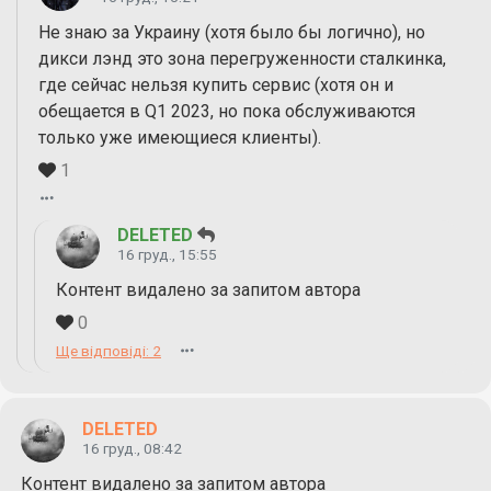
Не знаю за Украину (хотя было бы логично), но
дикси лэнд это зона перегруженности сталкинка,
где сейчас нельзя купить сервис (хотя он и
обещается в Q1 2023, но пока обслуживаются
только уже имеющиеся клиенты).
1
DELETED
16 груд., 15:55
Контент видалено за запитом автора
0
Ще відповіді: 2
DELETED
16 груд., 08:42
Контент видалено за запитом автора