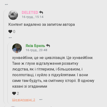
DELETED
16 груд., 15:14
Контент видалено за запитом автора
0
Яків Бриль
16 груд., 23:48
хунвейбіни, це не цивілізація. Це хунвейбіни.
Таке ж глухе відгалуження розвитку
людства, як і гітлеризм, і більшовизм, і
поолпотівці, і хуйло з підхуйлятами. І вони
саме там будуть, на смітнику історії. В одному
казані зі згаданими
2
Ще відповіді: 2