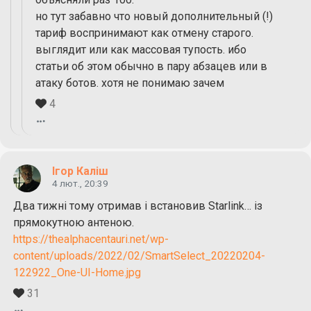
но тут забавно что новый дополнительный (!)
тариф воспринимают как отмену старого.
выглядит или как массовая тупость. ибо
статьи об этом обычно в пару абзацев или в
атаку ботов. хотя не понимаю зачем
4
Ігор Каліш
4 лют., 20:39
Два тижні тому отримав і встановив Starlink… із
прямокутною антеною.
https://thealphacentauri.net/wp-
content/uploads/2022/02/SmartSelect_20220204-
122922_One-UI-Home.jpg
31