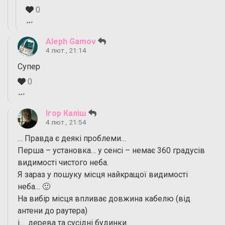
0
Aleph Gamov
4 лют., 21:14
Супер
0
Ігор Каліш
4 лют., 21:54
… Правда є деякі проблеми…
Перша – установка… у сенсі – немає 360 градусів
видимості чистого неба.
Я зараз у пошуку місця найкращої видимості
неба… 🙂
На вибір місця впливає довжина кабелю (від
антени до раутера)
і…. дерева та сусідні будинки.