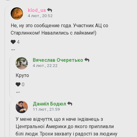
klod_ua
4 лют., 20:52
Не, ну это сообщение года. Участник АЦ со
Старлинком! Навалились с лайками!)
4
Вячеслав Очеретько
4 лют., 22:22
Круто
0
Даниїл Бодюл
11 лют., 21:59
У мене відчуття, що я наче індіанець з
Центральної Америки до якого припливли
білі люди. Трохи захвату і радості за людину