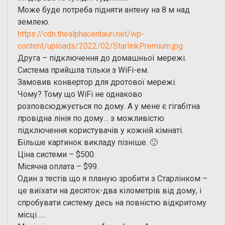
Може буде потреба підняти антену на 8 м над
землею.
https://cdn.thealphacentauri.net/wp-
content/uploads/2022/02/StarlinkPremium.jpg
Друга – підключення до домашньої мережі.
Система прийшла тільки з WiFi-ем.
Замовив конвертор для дротової мережі.
Чому? Тому що WiFi не однаково
розповсюджується по дому. А у мене є гігабітна
провідна лінія по дому… з можливістю
підключення користувачів у кожній кімнаті.
Більше картинок викладу пізніше. 🙂
Ціна системи – $500.
Місячна оплата – $99.
Один з тестів що я планую зробити з Старлінком –
це виїхати на десяток-два кілометрів від дому, і
спробувати систему десь на повністю відкритому
місці…..