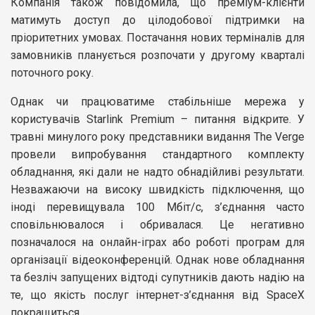
Компанія також повідомила, що преміум-клієнти
матимуть доступ до цілодобової підтримки на
пріоритетних умовах. Постачання нових терміналів для
замовників планується розпочати у другому кварталі
поточного року.
Однак чи працюватиме стабільніше мережа у
користувачів Starlink Premium – питання відкрите. У
травні минулого року представники видання The Verge
провели випробування стандартного комплекту
обладнання, які дали не надто обнадійливі результати.
Незважаючи на високу швидкість підключення, що
іноді перевищувала 100 Мбіт/с, з’єднання часто
сповільнювалося і обривалася. Це негативно
позначалося на онлайн-іграх або роботі програм для
організації відеоконференцій. Однак нове обладнання
та безліч запущених відтоді супутників дають надію на
те, що якість послуг інтернет-з’єднання від SpaceX
покращиться.