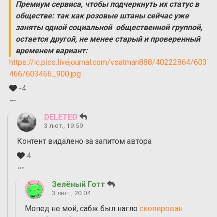
Премиум сервиса, чтобы подчеркнуть их статус в
обществе: так как розовые штаны сейчас уже
заняты одной социальной общественной группой,
остается другой, не менее старый и проверенный
временем вариант:
https://ic.pics.livejournal.com/vsatman888/40222864/603
466/603466_900.jpg
-4
DELETED
3 лют., 19:59
Контент видалено за запитом автора
4
Зелёный Готт
3 лют., 20:04
Мопед не мой, сабж был нагло
скопирован