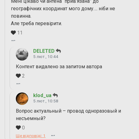
Мені цікаво чи антена “прив’язана” до
географічних координат мого дому…. ніби не
повинна.
Але треба перевірити.
11
DELETED
5 лют., 10:44
Контент видалено за запитом автора
2
klod_ua
5 лют., 10:58
Вопрос актуальный – провод одноразовый и
несъемный?
0
Ще відповіді: 1