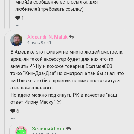
мной.(в сообщение есть ссылка, для
любителей требовать ссылку)
1
Alexandr N. Maluk
4 лют., 07:41
В Америке этот фильм не много людей смотрели,
вряд-ли такой аксессуар будет для них что-то
значить. 🙂 Ну и похоже товарищ Всатман888
тоже “Кин-Дза-Дза” не смотрел, а так бы знал, что
на Плюке это был признак пониженного статуса,
а не повышенного.
Но идею можно подкинуть РК в качестве “наш
ответ Илону Маску” 😉
6
Зелёный Готт
4 лют., 09:43