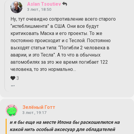
Aslan Tsoutiev
3 лют., 18:50
Ну, тут очевидно сопротивление всего старого
“истеблишмента” в США. Они все будут
критиковать Маска и его проекты. То же
постоянно происходит и с Теслой. Постоянно
выходят статьи типа: “Погибли 2 человека в
аварии, и это Тесла”. А то что в обычных
автомобилях за это же время погибает 122
человека, то это нормально…
3
Зелёный Готт
3 лют., 19:17
и я бы еще на месте Илона бы раскошелился на
какой нить особый аксесуар для обладателей