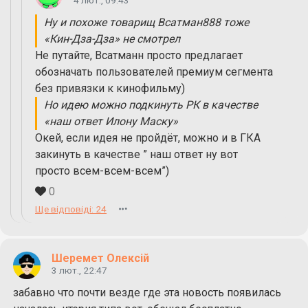
Ну и похоже товарищ Всатман888 тоже
«Кин-Дза-Дза» не смотрел
Не путайте, Всатманн просто предлагает
обозначать пользователей премиум сегмента
без привязки к кинофильму)
Но идею можно подкинуть РК в качестве
«наш ответ Илону Маску»
Окей, если идея не пройдёт, можно и в ГКА
закинуть в качестве ” наш ответ ну вот
просто всем-всем-всем”)
0
Ще відповіді: 24
Шеремет Олексій
3 лют., 22:47
забавно что почти везде где эта новость появилась