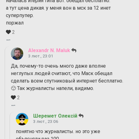
началась итерия типа вот. обещал бесплатно.
а тут цена дикая. у меня вон в мск за 12 инет
суперпупер.
поржал
2
Alexandr N. Maluk
3 лют., 23:01
Да, почему-то очень много даже вполне
неглупых людей считают, что Маск обещал
сделать всем спутниковый интернет бесплатно.
🙂 Так журналисты напели, видимо.
2
Шеремет Олексій
3 лют., 23:06
понятно что журналисты. но это уже
объясняли раз 100.