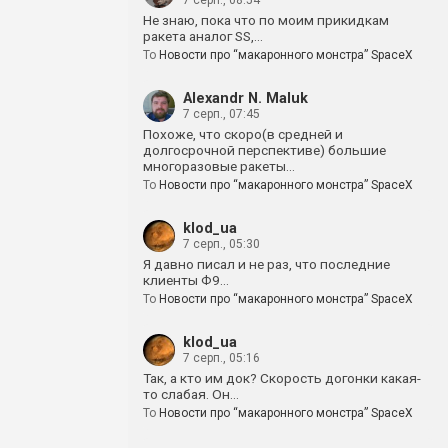
7 серп., 08:54
Не знаю, пока что по моим прикидкам
ракета аналог SS,…
To
Новости про “макаронного монстра” SpaceX
Alexandr N. Maluk
7 серп., 07:45
Похоже, что скоро(в средней и
долгосрочной перспективе) большие
многоразовые ракеты…
To
Новости про “макаронного монстра” SpaceX
klod_ua
7 серп., 05:30
Я давно писал и не раз, что последние
клиенты Ф9…
To
Новости про “макаронного монстра” SpaceX
klod_ua
7 серп., 05:16
Так, а кто им док? Скорость догонки какая-
то слабая. Он…
To
Новости про “макаронного монстра” SpaceX