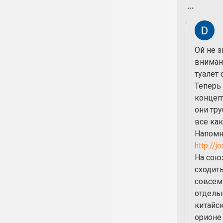
Ой не з
вниман
туалет 
Теперь
концепт
они тру
все как
Напомн
http://
На сою
сходить
совсем 
отдельн
китайск
орионе 