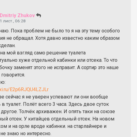
Dmitriy Zhukov
1 лист., 06:28
наю. Пока проблем не было то я на эту тему особого
ия не обращал. Хотя давно известно каким образом
сделан.
 на мой взгляд само решение туалета
уально хуже отдельной кабинки или отсека. То что
бочку заменят этого не исправит. А сортир это наше
 говорится.
ю:
joxi.ru/E2p6RJQU4LZJLr
зе сейчас я не уверен успевают ли они вообще
 в туалет. Полёт всего 3 часа. Здесь двое суток
другое. Толчёк архиважен. И опять таки на союзе
ый отсек. У китайцев отдельный отсек. На новом
ом и на орле вроде кабинки. на старлайнере и
не знаю но интересно.