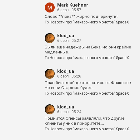
Mark Kuehner
6 серп., 05:57
Слово **пока** жирно подчеркнуть!
To
Новости про “макаронного монстра” SpaceX
klod_ua
6 серп., 05:27
Были ещё надежды на Бека, но они крайне
медленные.
To
Новости про “макаронного монстра” SpaceX
klod_ua
6 серп., 05:26
План был вообще отказаться от Флаконов.
Но если Старшип будет…
To
Новости про “макаронного монстра” SpaceX
klod_ua
6 серп., 05:24
Помнится Спейсы заявляли, что другие
клиенты у них в приоритете.…
To
Новости про “макаронного монстра” SpaceX