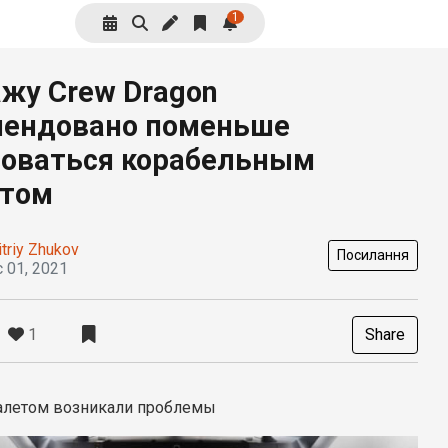
1
жу Crew Dragon
мендовано поменьше
зоваться корабельным
етом
triy Zhukov
Посилання
 01, 2021
1
Share
уалетом возникали проблемы