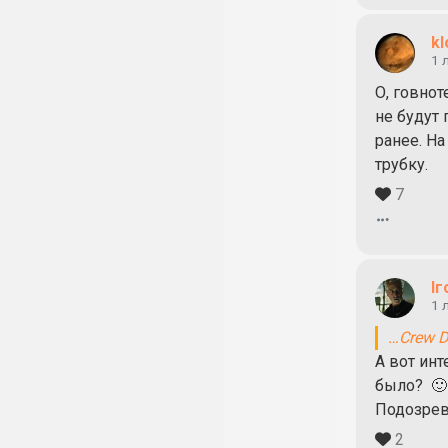
kl
1 
О, говно
не будут
ранее. Н
трубку.
7
Іг
1 
…Crew D
А вот инт
было? 🙂
Подозрев
2