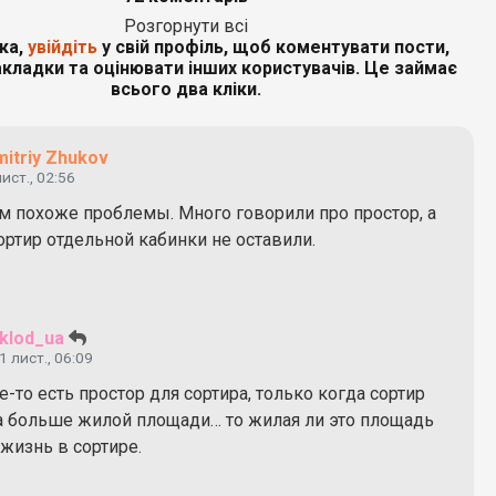
Розгорнути всі
ка,
увійдіть
у свій профіль, щоб коментувати пости,
кладки та оцінювати інших користувачів. Це займає
всього два кліки.
itriy Zhukov
лист., 02:56
ом похоже проблемы. Много говорили про простор, а
ортир отдельной кабинки не оставили.
klod_ua
1 лист., 06:09
е-то есть простор для сортира, только когда сортир
за больше жилой площади… то жилая ли это площадь
жизнь в сортире.