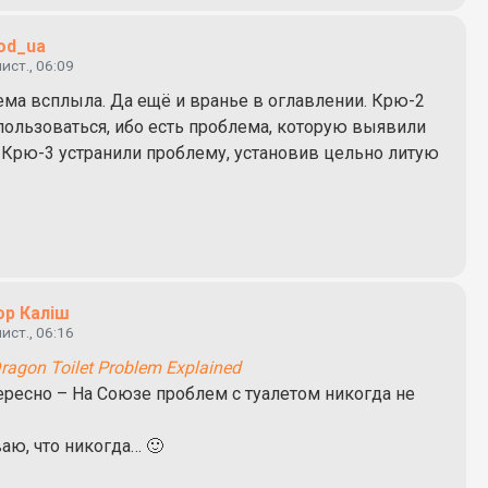
od_ua
лист., 06:09
тема всплыла. Да ещё и вранье в оглавлении. Крю-2
 пользоваться, ибо есть проблема, которую выявили
а Крю-3 устранили проблему, установив цельно литую
ор Каліш
лист., 06:16
ragon Toilet Problem Explained
ересно – На Союзе проблем с туалетом никогда не
аю, что никогда… 🙂