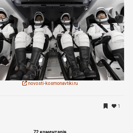
novosti-kosmonavtiki.ru
1
72 коментарів