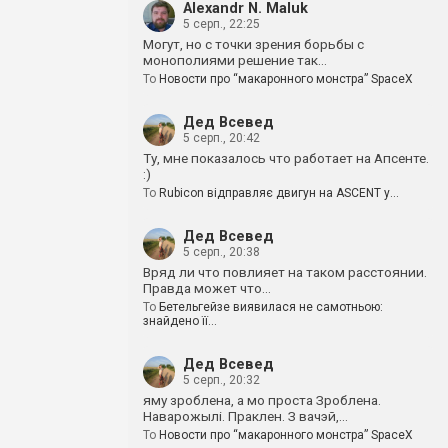
Alexandr N. Maluk
5 серп., 22:25
Могут, но с точки зрения борьбы с
монополиями решение так…
To
Новости про “макаронного монстра” SpaceX
Дед Всевед
5 серп., 20:42
Ту, мне показалось что работает на Апсенте.
:)
To
Rubicon відправляє двигун на ASCENT у…
Дед Всевед
5 серп., 20:38
Вряд ли что повлияет на таком расстоянии.
Правда может что…
To
Бетельгейзе виявилася не самотньою:
знайдено її…
Дед Всевед
5 серп., 20:32
яму зроблена, а мо проста Зроблена.
Наварожылі. Праклен. З вачэй,…
To
Новости про “макаронного монстра” SpaceX