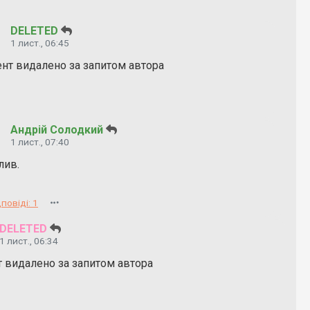
DELETED
1 лист., 06:45
нт видалено за запитом автора
Андрій Солодкий
1 лист., 07:40
лив.
повіді: 1
DELETED
1 лист., 06:34
т видалено за запитом автора