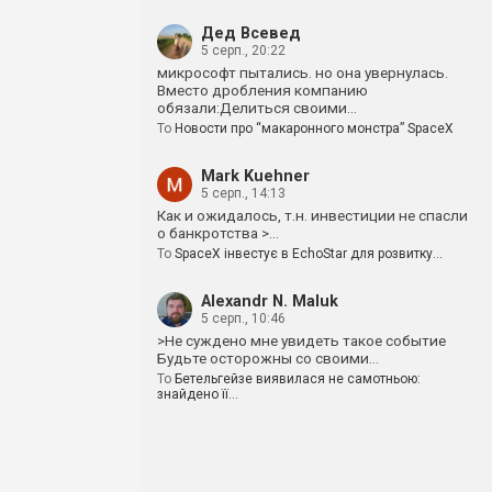
Дед Всевед
5 серп., 20:22
микрософт пытались. но она увернулась.
Вместо дробления компанию
обязали:Делиться своими…
To
Новости про “макаронного монстра” SpaceX
Mark Kuehner
5 серп., 14:13
Как и ожидалось, т.н. инвестиции не спасли
о банкротства >…
To
SpaceX інвестує в EchoStar для розвитку…
Alexandr N. Maluk
5 серп., 10:46
>Не суждено мне увидеть такое событие
Будьте осторожны со своими…
To
Бетельгейзе виявилася не самотньою:
знайдено її…