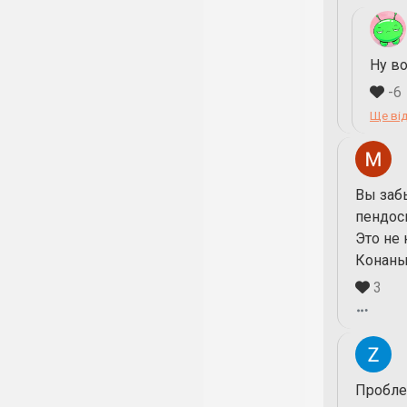
Ну во
-6
Ще від
Вы заб
пендос
Это не
Конаны
3
Проблем