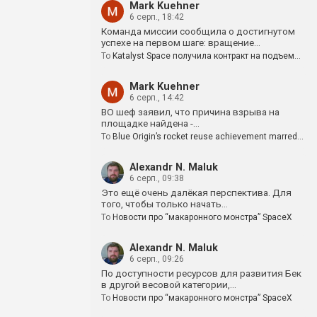
Mark Kuehner
6 серп., 18:42
Команда миссии сообщила о достигнутом
успехе на первом шаге: вращение…
To
Katalyst Space получила контракт на подъем…
Mark Kuehner
6 серп., 14:42
BO шеф заявил, что причина взрыва на
площадке найдена -…
To
Blue Origin’s rocket reuse achievement marred…
Alexandr N. Maluk
6 серп., 09:38
Это ещё очень далёкая перспектива. Для
того, чтобы только начать…
To
Новости про “макаронного монстра” SpaceX
Alexandr N. Maluk
6 серп., 09:26
По доступности ресурсов для развития Бек
в другой весовой категории,…
To
Новости про “макаронного монстра” SpaceX