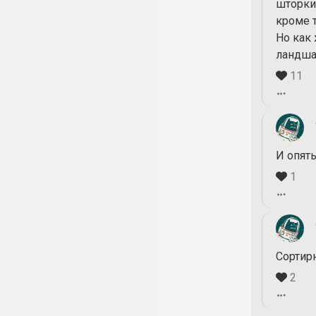
шторки.
кроме т
Но как
ландша
11
И опять
1
Сортир
2