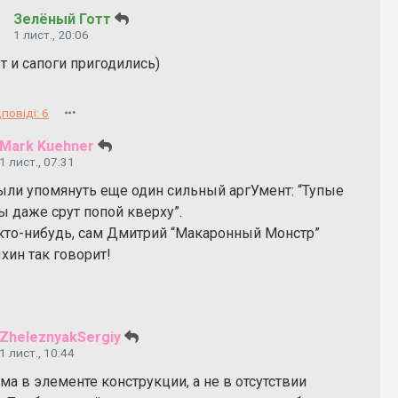
Зелёный Готт
1 лист., 20:06
т и сапоги пригодились)
повіді: 6
Mark Kuehner
1 лист., 07:31
ыли упомянуть еще один сильный аргУмент: “Тупые
ы даже срут попой кверху”.
 кто-нибудь, сам Дмитрий “Макаронный Монстр”
хин так говорит!
ZheleznyakSergiy
1 лист., 10:44
а в элементе конструкции, а не в отсутствии