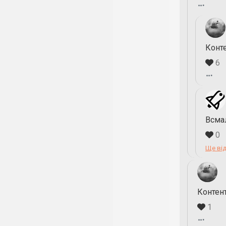
Конте
6
Всма
0
Ще від
Контен
1