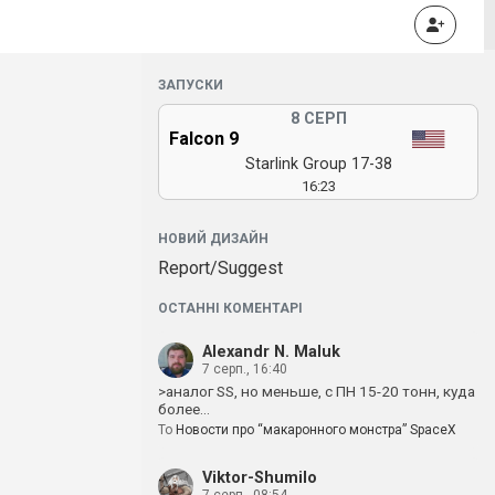
ЗАПУСКИ
8 СЕРП
Falcon 9
Starlink Group 17-38
16:23
НОВИЙ ДИЗАЙН
Report/Suggest
ОСТАННІ КОМЕНТАРІ
Alexandr N. Maluk
7 серп., 16:40
>аналог SS, но меньше, с ПН 15-20 тонн, куда
более…
To
Новости про “макаронного монстра” SpaceX
Viktor-Shumilo