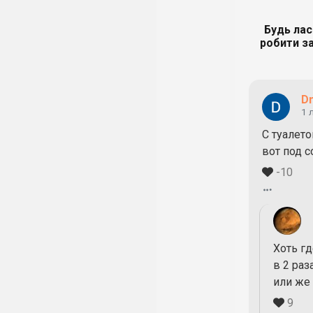
Будь лас
робити за
Dm
1 
С туалет
вот под с
-10
Хоть гд
в 2 ра
или же 
9