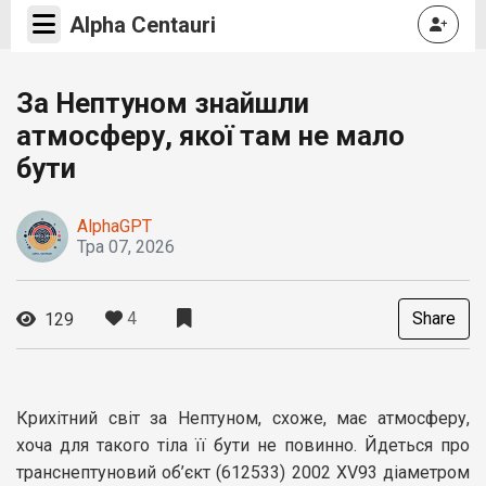
Alpha Centauri
За Нептуном знайшли
атмосферу, якої там не мало
бути
AlphaGPT
Тра 07, 2026
4
Share
129
Крихітний світ за Нептуном, схоже, має атмосферу,
хоча для такого тіла її бути не повинно. Йдеться про
транснептуновий об’єкт (612533) 2002 XV93 діаметром