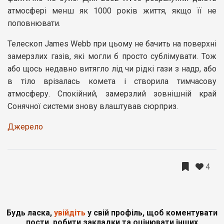
атмосфері менш як 1000 років життя, якщо її не
поповнювати.
Телескоп James Webb при цьому не бачить на поверхні
замерзлих газів, які могли б просто сублімувати. Тож
або щось недавно витягло лід чи рідкі гази з надр, або
в тіло врізалась комета і створила тимчасову
атмосферу. Спокійний, замерзлий зовнішній край
Сонячної системи знову влаштував сюрприз.
Джерело
4
Будь ласка,
увійдіть
у свій профіль, щоб коментувати
пости, робити закладки та оцінювати інших