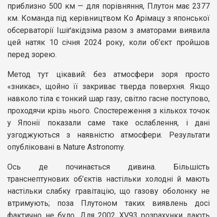
приблизно 500 км — для порівняння, Плутон має 2377
км. Команда під керівництвом Ко Арімацу з японської
обсерваторії Ішіґакідзіма разом з аматорами виявила
цей натяк 10 січня 2024 року, коли об’єкт пройшов
перед зорею.
Метод тут цікавий: без атмосфери зоря просто
«зникає», щойно її закриває тверда поверхня. Якщо
навколо тіла є тонкий шар газу, світло гасне поступово,
проходячи крізь нього. Спостереження з кількох точок
у Японії показали саме таке ослаблення, і дані
узгоджуються з наявністю атмосфери. Результати
опубліковані в Nature Astronomy.
Ось де починається дивина. Більшість
транснептунових об’єктів настільки холодні й мають
настільки слабку гравітацію, що газову оболонку не
втримують; поза Плутоном таких виявлень досі
фактично не було. Для 2002 XV93 розрахунки дають