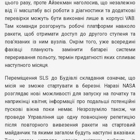
цього разу, проте Айзекман наголосив, що незалежно
від її масштабу всі роботи з діагностики та додаткові
перевірки можуть бути виконані лише в корпусі VAB.
Там команди розгорнуть робочі платформи навколо
ракети, щоб отримати доступ до другого ступеня та
пов’язаних із ним вузлів. Окрім того, уже всередині
фахівці планують замінити батареї системи
переривання польоту, термін придатності яких спливає
наступного місяця.
Переміщення SLS до Будівлі складання означає, що
місія не зможе стартувати в березні. Наразі NASA
розглядає нові можливості для запуску на початку та
наприкінці квітня; інформації про подальші потенційні
пускові вікна поки немає. Незрозуміло також, чи
проведе Управління ще одну повноцінну репетицію
після повторного вивезення ракети на стартовий
майданчик та якими загалом будуть наступні вказівки.