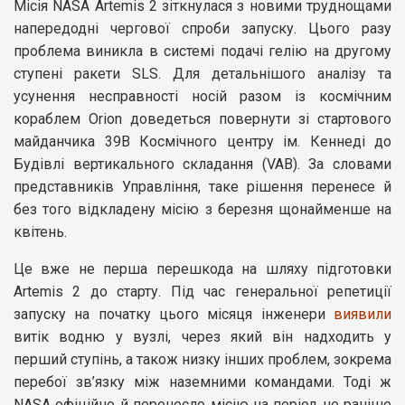
Місія NASA Artemis 2 зіткнулася з новими труднощами
напередодні чергової спроби запуску. Цього разу
проблема виникла в системі подачі гелію на другому
ступені ракети SLS. Для детальнішого аналізу та
усунення несправності носій разом із космічним
кораблем Orion доведеться повернути зі стартового
майданчика 39B Космічного центру ім. Кеннеді до
Будівлі вертикального складання (VAB). За словами
представників Управління, таке рішення перенесе й
без того відкладену місію з березня щонайменше на
квітень.
Це вже не перша перешкода на шляху підготовки
Artemis 2 до старту. Під час генеральної репетиції
запуску на початку цього місяця інженери
виявили
витік водню у вузлі, через який він надходить у
перший ступінь, а також низку інших проблем, зокрема
перебої зв’язку між наземними командами. Тоді ж
NASA офіційно й перенесло місію на період не раніше