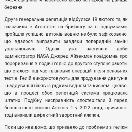
березня.
Друга генеральна репетиція відбулася 19 лютого та, як
зазначили в Агентстві на брифінгу за її підсумками,
пройшла успішно: витоків водню не було зафіксовано,
що вдалося виправити завдяки попередній заміні
ущільнювачів. Однак уже наступної доби
адміністратор NASA Джаред Айзекман повідомив про
переривання в подачі гелію до другого ступеня ракети,
що сталося під час планових операцій після основних
тестів. Гелій використовують для продування двигунів
і наддування баків із рідким воднем та киснем. Цікаво,
що в процесі обох репетицій система працювала
штатно. Подібну несправність спостерігали й перед
безпілотною місією Artemis 1 у 2022 році; причиною
тоді визнали дефектний зворотний клапан.
Поки що невідомо, що призвело до проблеми з гелієм