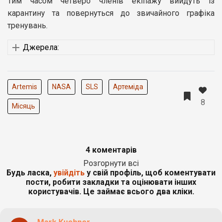
Тим часом четверо членів екіпажу вийдуть із
карантину та повернуться до звичайного графіка
тренувань.
Джерела:
Artemis
NASA
SLS
Артеміда
8
Місяць
4 коментарів
Розгорнути всі
Будь ласка,
увійдіть
у свій профіль, щоб коментувати
пости, робити закладки та оцінювати інших
користувачів. Це займає всього два кліки.