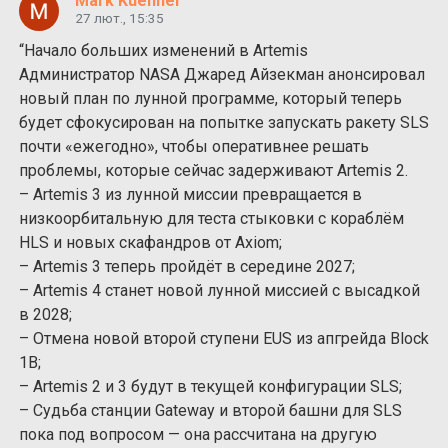
Mark Kuehner
27 лют., 15:35
“Начало больших изменений в Artemis
Администратор NASA Джаред Айзекман анонсировал
новый план по лунной программе, который теперь
будет сфокусирован на попытке запускать ракету SLS
почти «ежегодно», чтобы оперативнее решать
проблемы, которые сейчас задерживают Artemis 2.
– Artemis 3 из лунной миссии превращается в
низкоорбитальную для теста стыковки с кораблём
HLS и новых скафандров от Axiom;
– Artemis 3 теперь пройдёт в середине 2027;
– Artemis 4 станет новой лунной миссией с высадкой
в 2028;
– Отмена новой второй ступени EUS из апгрейда Block
1B;
– Artemis 2 и 3 будут в текущей конфигурации SLS;
– Судьба станции Gateway и второй башни для SLS
пока под вопросом — она рассчитана на другую