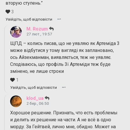
вторую ступень.”
3
Увійдіть, щоб відповісти
M. Rozum
27 лют., 19:57
ЩПД – колись писав, що не уявляю як Артеміда 3
може відбутися у тому вигляді як заплановано,
ось Айзекманман, виявляється, теж не уявляє.
Сподіваюсь, що профіль 3ї Артеміди теж буде
змінено, не лише строки
1
Увійдіть, щоб відповісти
klod_ua
2 бер., 06:50
Хорошое решение. Признать, что есть проблемы
и делить их решение на части. А не всё в одно
морду. За Гейтвей, лично мне, обидно. Может на