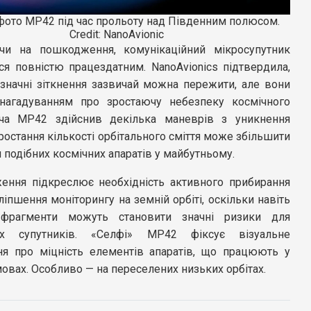
фото MP42 під час прольоту над Південним полюсом.
Credit: NanoAvionic
и на пошкодження, комунікаційний мікросупутник
ся повністю працездатним. NanoAvionics підтвердила,
езначні зіткнення зазвичай можна пережити, але вони
нагадуванням про зростаючу небезпеку космічного
оча MP42 здійснив декілька маневрів з уникнення
зростання кількості орбітального сміття може збільшити
 подібних космічних апаратів у майбутньому.
ення підкреслює необхідність активного прибирання
оліпшення моніторингу на земній орбіті, оскільки навіть
 фрагменти можуть становити значні ризики для
х супутників. «Селфі» MP42 фіксує візуальне
ня про міцність елементів апаратів, що працюють у
овах. Особливо — на переселених низьких орбітах.