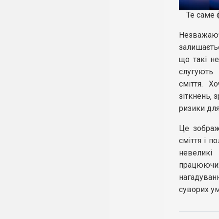
Те саме 
Незважаюч
залишаєть
що такі н
слугують 
сміття. Х
зіткнень, 
ризики для
Це зображ
сміття і п
невеликі
працюючи
нагадуван
суворих ум