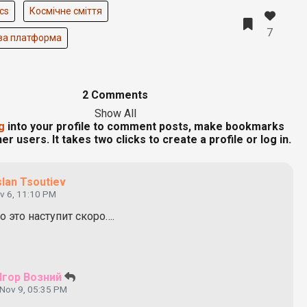
cs
Космічне сміття
7
ва платформа
2 Comments
Show All
g
into your profile to comment posts, make bookmarks
er users. It takes two clicks to create a profile or log in.
lan Tsoutiev
v 6, 11:10 PM
о это наступит скоро….
Ігор Возний
Nov 9, 05:35 PM