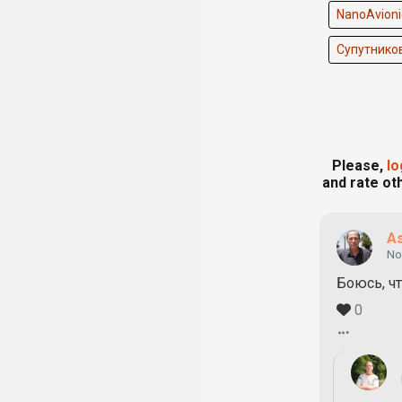
NanoAvioni
Супутнико
Please,
lo
and rate oth
As
No
Боюсь, чт
0