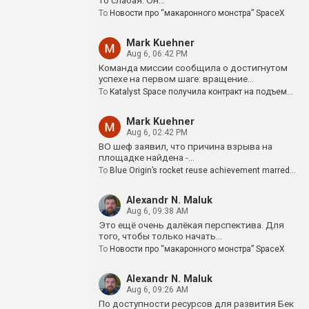
то слабая. Он…
To
Новости про “макаронного монстра” SpaceX
Mark Kuehner
Aug 6, 06:42 PM
Команда миссии сообщила о достигнутом
успехе на первом шаге: вращение…
To
Katalyst Space получила контракт на подъем…
Mark Kuehner
Aug 6, 02:42 PM
BO шеф заявил, что причина взрыва на
площадке найдена -…
To
Blue Origin’s rocket reuse achievement marred…
Alexandr N. Maluk
Aug 6, 09:38 AM
Это ещё очень далёкая перспектива. Для
того, чтобы только начать…
To
Новости про “макаронного монстра” SpaceX
Alexandr N. Maluk
Aug 6, 09:26 AM
По доступности ресурсов для развития Бек