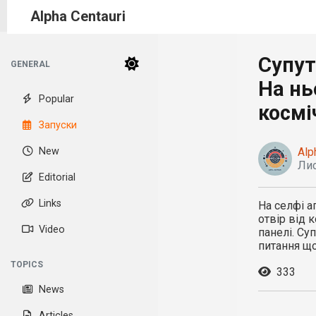
Alpha Centauri
Супут
GENERAL
На нь
Popular
космі
Запуски
New
Alp
Лис
Editorial
Links
На селфі а
отвір від 
Video
панелі. Су
питання що
TOPICS
333
News
Articles