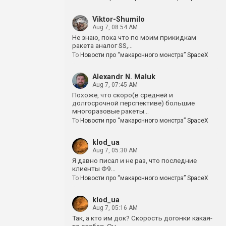
Viktor-Shumilo
Aug 7, 08:54 AM
Не знаю, пока что по моим прикидкам
ракета аналог SS,…
To
Новости про “макаронного монстра” SpaceX
Alexandr N. Maluk
Aug 7, 07:45 AM
Похоже, что скоро(в средней и
долгосрочной перспективе) большие
многоразовые ракеты…
To
Новости про “макаронного монстра” SpaceX
klod_ua
Aug 7, 05:30 AM
Я давно писал и не раз, что последние
клиенты Ф9…
To
Новости про “макаронного монстра” SpaceX
klod_ua
Aug 7, 05:16 AM
Так, а кто им док? Скорость догонки какая-