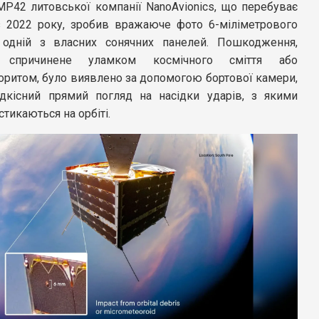
MP42 литовської компанії NanoAvionics, що перебуває
 з 2022 року, зробив вражаюче фото 6-міліметрового
одній з власних сонячних панелей. Пошкодження,
 спричинене уламком космічного сміття або
оритом, було виявлено за допомогою бортової камери,
дкісний прямий погляд на насідки ударів, з якими
стикаються на орбіті.