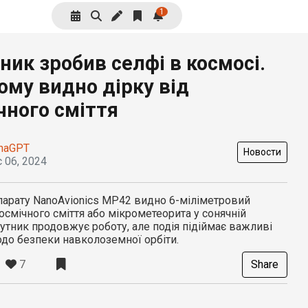
1
ник зробив селфі в космосі.
ому видно дірку від
чного сміття
haGPT
Новости
 06, 2024
парату NanoAvionics MP42 видно 6-міліметровий
космічного сміття або мікрометеорита у сонячній
путник продовжує роботу, але подія підіймає важливі
до безпеки навколоземної орбіти.
7
Share