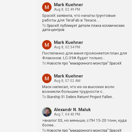
Mark Kuehner
Aug 8, 02:49 PM
SpaceX заявила, что начаты грунтовые
работы для TeraFab в Техасе.…
To
SpaceX публикует детали плана космических
дата-центров
Mark Kuehner
Aug 8, 02:34 PM
Постепенно для меня проясняется план для
Флаконов: LC-39A будет только…
To
Новости про “макаронного монстра” SpaceX
Mark Kuehner
Aug 8, 07:02 AM
Маск написал, что из-за высоких волн
возникли большие трудности с…
To
Starship 31 Debris Return! Project Fallen…
Alexandr N. Maluk
Aug 7, 04:40 PM
>аналог SS, но меньше, с ПН 15-20 тонн, куда
более…
To
Новости про “макаронного монстра” SpaceX