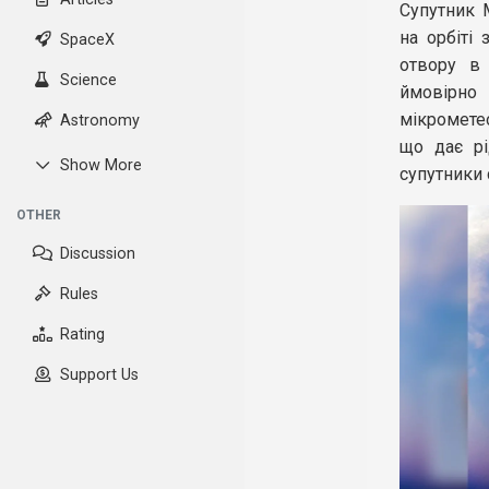
Супутник 
на орбіті
SpaceX
отвору в 
Science
ймовірно
мікромете
Astronomy
що дає рі
Show More
супутники 
OTHER
Discussion
Rules
Rating
Support Us