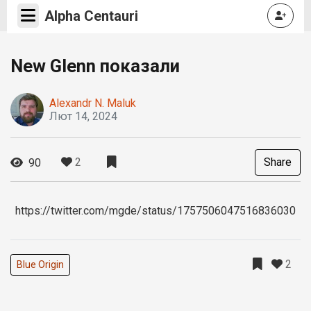
Alpha Centauri
New Glenn показали
Alexandr N. Maluk
Лют 14, 2024
2
Share
90
https://twitter.com/mgde/status/1757506047516836030
2
Blue Origin