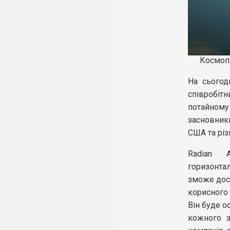
Космопл
На сьогод
співробі
потайном
засновник
США та різ
Radian A
горизонтал
зможе дост
корисного 
Він буде о
кожного з