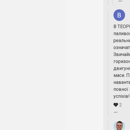
В ТЕОР
паливом
реальн
означа
Звичайн
горизон
двигуні
маси. 
наванта
повної
успіхів!
2