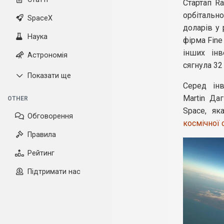
Стартап Ra
орбітальн
SpaceX
доларів у 
Наука
фірма Fine 
інших інв
Астрономія
сягнула 32
Показати ще
Серед інв
Martin Да
OTHER
Space, як
Обговорення
космічної с
Правила
Рейтинг
Підтримати нас