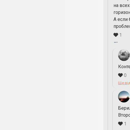
на всех
горизо
А если 
пробле
1
Конте
0
Ще від
Бери
Второ
1