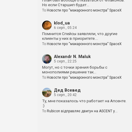
План был вообще отказаться от Флаконов.
Но если Старшип будет…
To
Новости про “макаронного монстра” SpaceX
klod_ua
6 серп., 05:24
Помнится Спейсы заявляли, что другие
клиенты у них в приоритете.…
To
Новости про “макаронного монстра” SpaceX
Alexandr N. Maluk
5 серп., 22:25
Могут, но с точки зрения борьбы с
монополиями решение так…
To
Новости про “макаронного монстра” SpaceX
Дед Всевед
5 серп., 20:42
Ту, мне показалось что работает на Апсенте.
:)
To
Rubicon відправляє двигун на ASCENT у…