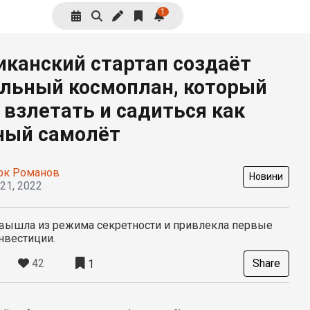
1
канский стартап создаёт
льный космоплан, который
 взлетать и садиться как
ный самолёт
рк Романов
Новини
 21, 2022
вышла из режима секретности и привлекла первые
нвестиции.
42
Share
1