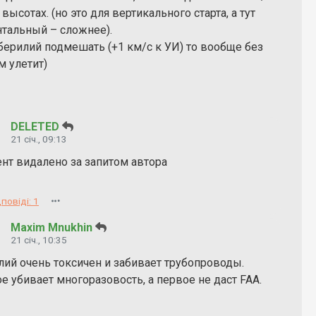
 высотах. (но это для вертикального старта, а тут
нтальный – сложнее).
берилий подмешать (+1 км/с к УИ) то вообще без
м улетит)
DELETED
21 січ., 09:13
нт видалено за запитом автора
повіді: 1
Maxim Mnukhin
21 січ., 10:35
лий очень токсичен и забивает трубопроводы.
е убивает многоразовость, а первое не даст FAA.