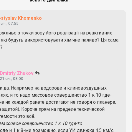
ostyslav Khomenko
 січ., 07:55
ожливо з точки зору його реалізації на реактивних
 які будуть використовувати хімічне паливо? Ця сама
”?
Dmitriy Zhukov
21 січ., 08:00
ии да. Например на водороде и клиновоздушных
лях, и то надо массовое совершенство 1 к 10 где-
 не на каждой ракете достигают не говоря о планере,
защитой). Короче прям на пределе технической
емости это всё.
массовое совершенство 1 к 10 где-то
оде и 1 к 8-ми возможно, если УИ движка 4.5 км/с