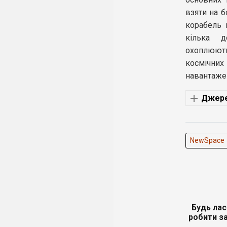
взяти на б
корабель 
кілька д
охоплюють
космічни
навантаже
Джере
NewSpace
Будь лас
робити за