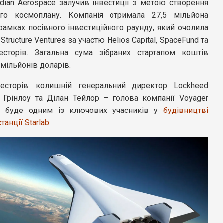
dian Aerospace залучив інвестиції з метою створення
ого космоплану. Компанія отримала 27,5 мільйона
рамках посівного інвестиційного раунду, який очолила
Structure Ventures за участю Helios Capital, SpaceFund та
есторів. Загальна сума зібраних стартапом коштів
 мільйонів доларів.
есторів: колишній генеральний директор Lockheed
г Грінлоу та Ділан Тейлор – голова компанії Voyager
а буде одним із ключових учасників у
будівництві
танції Starlab
.