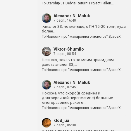
To
Starship 31 Debris Return! Project Fallen…
Alexandr N. Maluk
7 серп., 16:40
>аналог SS, но меньше, с ПН 15-20 тонн, куда
более…
To
Новости про “макаронного монстра” SpaceX
Viktor-Shumilo
7 серп., 08:54
Не знаю, пока что по моим прикидкам
ракета аналог SS,…
To
Новости про “макаронного монстра” SpaceX
Alexandr N. Maluk
7 серп., 07:45
Похоже, что скоро(в средней и
долгосрочной перспективе) большие
многоразовые ракеты…
To
Новости про “макаронного монстра” SpaceX
klod_ua
7 серп., 05:30