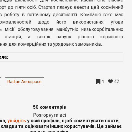
орт до п’яти осіб. Стартап планує ввести цей космічний
в роботу в поточному десятилітті. Компанія вже має
омовленостей щодо його використання: угоди
 місії обслуговування майбутніх низькоорбітальних
х станцій, а також запуск різного корисного
ння для комерційних та урядових замовників.
ла:
42
1
Radian Aerospace
50 коментарів
Розгорнути всі
ка,
увійдіть
у свій профіль, щоб коментувати пости,
кладки та оцінювати інших користувачів. Це займає
всього два кліки.