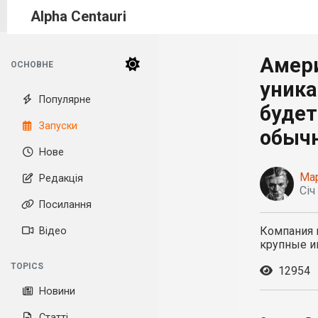
Alpha Centauri
Амери
ОСНОВНЕ
уника
Популярне
будет
Запуски
обыч
Нове
Ма
Редакція
Січ
Посилання
Компания 
Відео
крупные и
TOPICS
12954
Новини
Статті