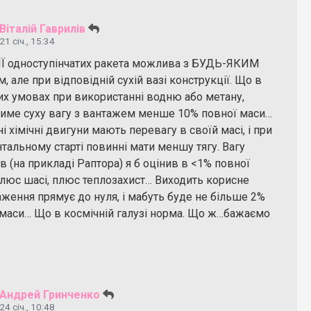
Віталій Гаврилів
21 січ., 15:34
ІЇ одноступінчатих ракета можлива з БУДЬ-ЯКИМ
, але при відповідній сухій вазі конструкції. Що в
их умовах при використанні водню або метану,
тиме суху вагу з вантажем менше 10% повної маси…
і хімічні двигуни мають перевагу в своїй масі, і при
тальному старті повинні мати меншу тягу. Вагу
в (на прикладі Раптора) я б оцінив в <1% повної
Плюс шасі, плюс теплозахист… Виходить корисне
ження прямує до нуля, і мабуть буде не більше 2%
 маси… Що в космічній галузі норма. Що ж…бажаємо
Андрей Гринченко
24 січ., 10:48