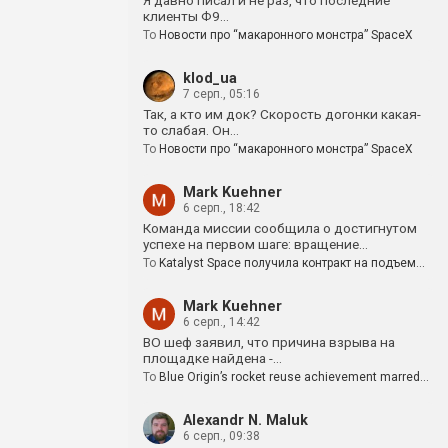
Я давно писал и не раз, что последние
клиенты Ф9…
To
Новости про “макаронного монстра” SpaceX
klod_ua
7 серп., 05:16
Так, а кто им док? Скорость догонки какая-
то слабая. Он…
To
Новости про “макаронного монстра” SpaceX
Mark Kuehner
6 серп., 18:42
Команда миссии сообщила о достигнутом
успехе на первом шаге: вращение…
To
Katalyst Space получила контракт на подъем…
Mark Kuehner
6 серп., 14:42
BO шеф заявил, что причина взрыва на
площадке найдена -…
To
Blue Origin’s rocket reuse achievement marred…
Alexandr N. Maluk
6 серп., 09:38