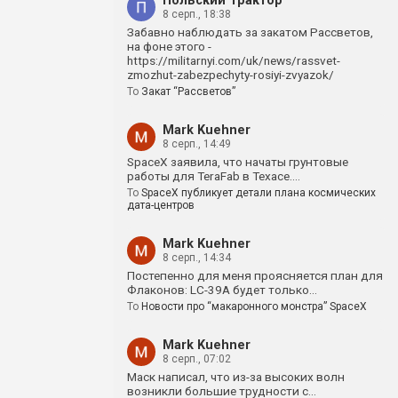
Польский Трактор
8 серп., 18:38
Забавно наблюдать за закатом Рассветов,
на фоне этого -
https://militarnyi.com/uk/news/rassvet-
zmozhut-zabezpechyty-rosiyi-zvyazok/
To
Закат “Рассветов”
Mark Kuehner
8 серп., 14:49
SpaceX заявила, что начаты грунтовые
работы для TeraFab в Техасе.…
To
SpaceX публикует детали плана космических
дата-центров
Mark Kuehner
8 серп., 14:34
Постепенно для меня проясняется план для
Флаконов: LC-39A будет только…
To
Новости про “макаронного монстра” SpaceX
Mark Kuehner
8 серп., 07:02
Маск написал, что из-за высоких волн
возникли большие трудности с…