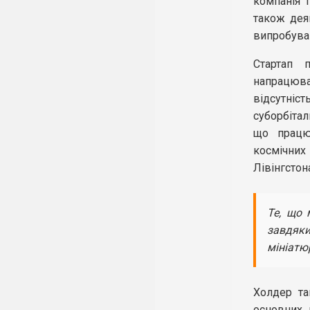
компанія 
також дея
випробува
Стартап 
напрацюва
відсутніс
суборбітал
що працюв
космічни
Лівінгстон
Те, що 
завдяк
мініатю
Холдер та
основних 