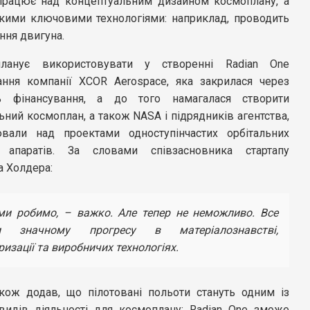
працює над концептуальним дизайном космоплану, а
кими ключовими технологіями: наприклад, проводить
ння двигуна.
планує використовувати у створенні Radian One
ння компанії XCOR Aerospace, яка закрилася через
ть фінансування, а до того намагалася створити
ьний космоплан, а також NASA і підрядників агентства,
али над проектами одноступінчастих орбітальних
х апаратів. За словами співзасновника стартапу
а Холдера:
ми робимо, – важко. Але тепер не неможливо. Все
и значному прогресу в матеріалознавстві,
ризації та виробничих технологіях.
кож додав, що пілотовані польоти стануть одним із
видів діяльності для космоплану: Radian One зможе