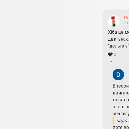
R
21
Хіба це м
двигунах,
“дельта v
0
В теор
двигате
то (что
с тепло
реализу
надо 
Хотя вр