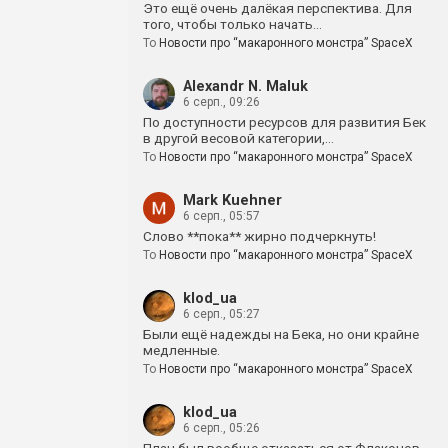
Это ещё очень далёкая перспектива. Для
того, чтобы только начать…
To
Новости про “макаронного монстра” SpaceX
Alexandr N. Maluk
6 серп., 09:26
По доступности ресурсов для развития Бек
в другой весовой категории,…
To
Новости про “макаронного монстра” SpaceX
Mark Kuehner
6 серп., 05:57
Слово **пока** жирно подчеркнуть!
To
Новости про “макаронного монстра” SpaceX
klod_ua
6 серп., 05:27
Были ещё надежды на Бека, но они крайне
медленные.
To
Новости про “макаронного монстра” SpaceX
klod_ua
6 серп., 05:26