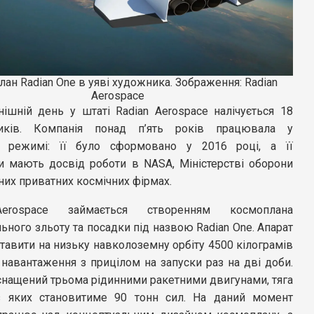
ан Radian One в уяві художника. Зображення: Radian
Aerospace
нішній день у штаті Radian Aerospace налічується 18
тників. Компанія понад п’ять років працювала у
у режимі: її було сформовано у 2016 році, а її
и мають досвід роботи в NASA, Міністерстві оборони
них приватних космічних фірмах.
erospace займається створенням космоплана
ьного зльоту та посадки під назвою Radian One. Апарат
авити на низьку навколоземну орбіту 4500 кілограмів
навантаження з прицілом на запуски раз на дві доби.
снащений трьома рідинними ракетними двигунами, тяга
 яких становитиме 90 тонн сил. На даний момент