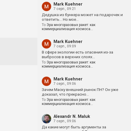
Mark Kuehner
7 серп., 09:21
Дедушка из бункера может на подарочек и
ответить... Но мое…
To
Эра многоразовых ракет: как
коммерциализация космоса…
Mark Kuehner
7 серп., 09:09
В сфере экологии есть опасения из-за
выбросов в верхних слоях…
To
Эра многоразовых ракет: как
коммерциализация космоса…
Mark Kuehner
7 серп., 09:06
Зачем Маску внешний рынок ПН? Он уже
доказал, что прекрасно…
To
Эра многоразовых ракет: как
коммерциализация космоса…
Alexandr N. Maluk
7 серп., 09:06
Да какие могут быть аргументы за