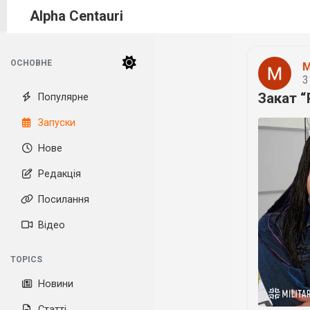
Alpha Centauri
ОСНОВНЕ
M
3
Закат 
Популярне
Запуски
Нове
Редакція
Посилання
Відео
TOPICS
Новини
Статті