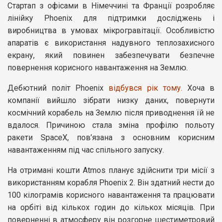
Стартап з офісами в Німеччині та Франції розробляє
лінійку Phoenix для підтримки досліджень і
виробництва в умовах мікрогравітації. Особливістю
апаратів є використання надувного теплозахисного
екрану, який повинен забезпечувати безпечне
повернення корисного навантаження на Землю.
Дебютний політ Phoenix
відбувся рік тому.
Хоча в
компанії вийшло зібрати низку даних, повернути
космічний корабель на Землю після приводнення їй не
вдалося. Причиною стала зміна профілю польоту
ракети SpaceX, пов’язана з основним корисним
навантаженням під час спільного запуску.
На отримані кошти Atmos планує здійснити три місії з
використанням корабля Phoenix 2. Він здатний нести до
100 кілограмів корисного навантаження та працювати
на орбіті від кількох годин до кількох місяців. При
поверненні в атмосферу він розгорне шестиметровий