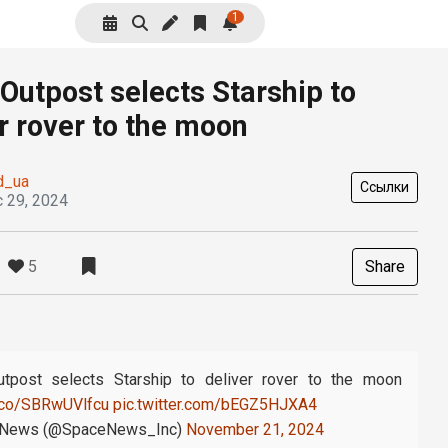
1
Outpost selects Starship to
r rover to the moon
d_ua
Ссылки
 29, 2024
5
Share
utpost selects Starship to deliver rover to the moon
t.co/SBRwUVlfcu
pic.twitter.com/bEGZ5HJXA4
News (@SpaceNews_Inc)
November 21, 2024