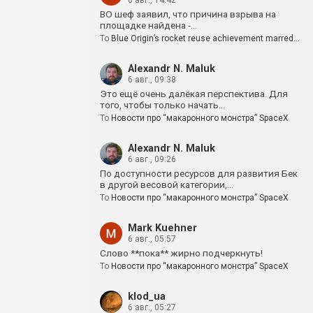
6 авг., 14:42
BO шеф заявил, что причина взрыва на
площадке найдена -…
To
Blue Origin’s rocket reuse achievement marred…
Alexandr N. Maluk
6 авг., 09:38
Это ещё очень далёкая перспектива. Для
того, чтобы только начать…
To
Новости про “макаронного монстра” SpaceX
Alexandr N. Maluk
6 авг., 09:26
По доступности ресурсов для развития Бек
в другой весовой категории,…
To
Новости про “макаронного монстра” SpaceX
Mark Kuehner
6 авг., 05:57
Слово **пока** жирно подчеркнуть!
To
Новости про “макаронного монстра” SpaceX
klod_ua
6 авг., 05:27