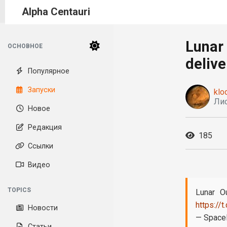
Alpha Centauri
Lunar 
ОСНОВНОЕ
delive
Популярное
Запуски
klo
Лис
Новое
Редакция
185
Ссылки
Видео
TOPICS
Lunar O
https://
Новости
— Space
Статьи