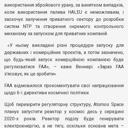
використання збройового урану, за винятком випадків,
коли використання палива HALEU є неможливим, і
заохочує залучення приватного сектору до розробки
систем NTP та створення окремого контрольного
механізму за запуском для приватних компаній.
«У ньому викладені різні процедури запуску для
державних і комерційних проєктів, а потім зазначено,
що будь-який запуск комерційною компанією буде
регулюватися FAA», – каже Веннері. «Зараз FAA
з’ясовує, як це зробити».
FAA відмовилося прокоментувати свої напрацювання
щодо 6-ї директиви космічної політики.
Щоб перевірити регуляторну структуру, Atomos Space
планує запустити реактор у космос десь у середині
2020-х років. Реактор поділу буде генерувати
електроенергію, а не тягу, оскільки основна мета –