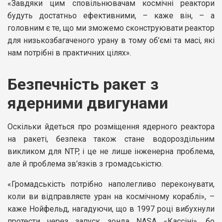
«Завдяки цим сповільнювачам космічні реактори
будуть достатньо ефективними, – каже він, – а
головним є те, що ми зможемо сконструювати реактор
для низькозбагаченого урану в тому об’ємі та масі, які
нам потрібні в практичних цілях».
Безпечність ракет з
ядерними двигунами
Оскільки йдеться про розміщення ядерного реактора
на ракеті, безпека також стане водороздільним
викликом для NTP, і це не лише інженерна проблема,
але й проблема зв’язків з громадськістю.
«Громадськість потрібно наполегливо переконувати,
коли ви відправляєте уран на космічному кораблі», –
каже Нойфельд, нагадуючи, що в 1997 році вибухнули
протести через запуск зонда NASA «Кассіні», бо