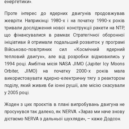
енергетики».
Проте інтерес до ядерних двигунів продовжував
жевріти. Наприкінці 1980-х і на початку 1990-х років
тривали дослідження нової конструкції ракети на NTP,
що фінансувалися в рамках Стратегічної оборонної
ініціативи й отримали подальший розвиток у програмі
Військово-повітряних сил «Космічний ядерний
тепловий двигун», але від розробки відмовились у
1994 році. Амбітна місія NASA JIMO (Jupiter Icy Moons
Orbiter, JIMO) на початку 2000-х років мала
використовувати ядерно-електричну тягу з реактором
поділу, який живив би іонні рушії, але місію скасували
у 2005 році.
Жоден з цих проєктів в плані випробувань двигуна не
просунувся так далеко, як NERVA. «Зараз ми наче знову
дістаємо NERVA з дальньої шухляди», – каже Додсон.