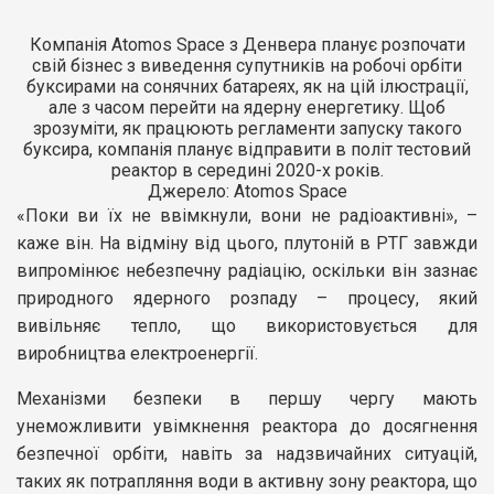
Компанія Atomos Space з Денвера планує розпочати
свій бізнес з виведення супутників на робочі орбіти
буксирами на сонячних батареях, як на цій ілюстрації,
але з часом перейти на ядерну енергетику. Щоб
зрозуміти, як працюють регламенти запуску такого
буксира, компанія планує відправити в політ тестовий
реактор в середині 2020-х років.
Джерело: Atomos Space
«Поки ви їх не ввімкнули, вони не радіоактивні», –
каже він. На відміну від цього, плутоній в РТГ завжди
випромінює небезпечну радіацію, оскільки він зазнає
природного ядерного розпаду – процесу, який
вивільняє тепло, що використовується для
виробництва електроенергії.
Механізми безпеки в першу чергу мають
унеможливити увімкнення реактора до досягнення
безпечної орбіти, навіть за надзвичайних ситуацій,
таких як потрапляння води в активну зону реактора, що