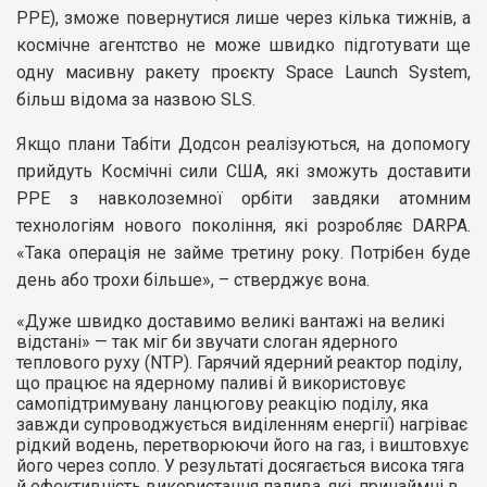
PPE), зможе повернутися лише через кілька тижнів, а
космічне агентство не може швидко підготувати ще
одну масивну ракету проєкту Space Launch System,
більш відома за назвою SLS.
Якщо плани Табіти Додсон реалізуються, на допомогу
прийдуть Космічні сили США, які зможуть доставити
PPE з навколоземної орбіти завдяки атомним
технологіям нового покоління, які розробляє DARPA.
«Така операція не займе третину року. Потрібен буде
день або трохи більше», – стверджує вона.
«Дуже швидко доставимо великі вантажі на великі
відстані» — так міг би звучати слоган ядерного
теплового руху (NTP). Гарячий ядерний реактор поділу,
що працює на ядерному паливі й використовує
самопідтримувану ланцюгову реакцію поділу, яка
завжди супроводжується виділенням енергії) нагріває
рідкий водень, перетворюючи його на газ, і виштовхує
його через сопло. У результаті досягається висока тяга
й ефективність використання палива, які, принаймні в