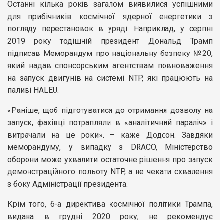
Останні кілька років загалом виявилися успішними
для прибічників космічної ядерної енергетики з
погляду перестановок в уряді. Наприклад, у серпні
2019 року тодішній президент Дональд Трамп
підписав Меморандум про національну безпеку №20,
який надав спонсорським агентствам повноваження
на запуск двигунів на системі NTP, які працюють на
паливі HALEU.
«Раніше, щоб підготуватися до отримання дозволу на
запуск, фахівці потрапляли в «аналітичний параліч» і
витрачали на це роки», – каже Додсон. Завдяки
меморандуму, у випадку з DRACO, Міністерство
оборони може ухвалити остаточне рішення про запуск
демонстраційного польоту NTP, а не чекати схвалення
з боку Адміністрації президента.
Крім того, 6-а директива космічної політики Трампа,
видана в грудні 2020 року, не рекомендує