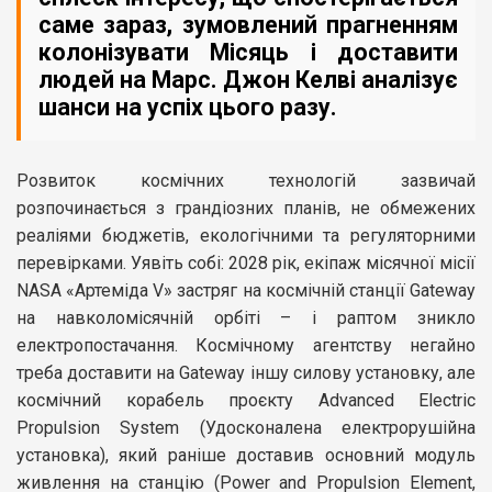
саме зараз, зумовлений прагненням
колонізувати Місяць і доставити
людей на Марс. Джон Келві аналізує
шанси на успіх цього разу.
Розвиток космічних технологій зазвичай
розпочинається з грандіозних планів, не обмежених
реаліями бюджетів, екологічними та регуляторними
перевірками. Уявіть собі: 2028 рік, екіпаж місячної місії
NASA «Артеміда V» застряг на космічній станції Gateway
на навколомісячній орбіті – і раптом зникло
електропостачання. Космічному агентству негайно
треба доставити на Gateway іншу силову установку, але
космічний корабель проєкту Advanced Electric
Propulsion System (Удосконалена електрорушійна
установка), який раніше доставив основний модуль
живлення на станцію (Power and Propulsion Element,