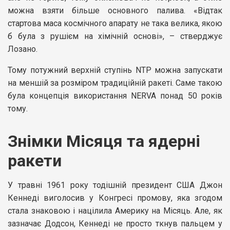
можна взяти більше основного палива. «Відтак
стартова маса космічного апарату не така велика, якою
б була з рушієм на хімічній основі», – стверджує
Лозано.
Тому потужний верхній ступінь NTP можна запускати
на меншій за розміром традиційній ракеті. Саме такою
була концепція використання NERVA понад 50 років
тому.
Знімки Місяця та ядерні
ракети
У травні 1961 року тодішній президент США Джон
Кеннеді виголосив у Конгресі промову, яка згодом
стала знаковою і націлила Америку на Місяць. Але, як
зазначає Додсон, Кеннеді не просто ткнув пальцем у