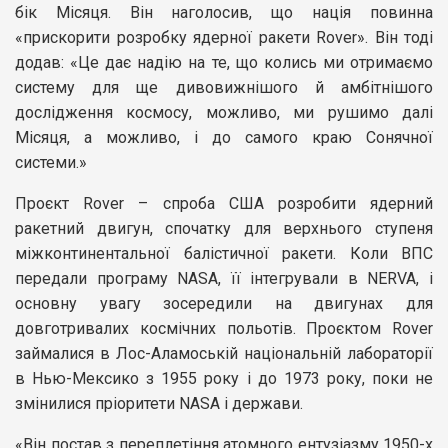
бік Місяця. Він наголосив, що нація повинна
«прискорити розробку ядерної ракети Rover». Він тоді
додав: «Це дає надію на те, що колись ми отримаємо
систему для ще дивовижнішого й амбітнішого
дослідження космосу, можливо, ми рушимо далі
Місяця, а можливо, і до самого краю Сонячної
системи.»
Проєкт Rover – спроба США розробити ядерний
ракетний двигун, спочатку для верхнього ступеня
міжконтинентальної балістичної ракети. Коли ВПС
передали програму NASA, її інтегрували в NERVA, і
основну увагу зосередили на двигунах для
довготривалих космічних польотів. Проєктом Rover
займалися в Лос-Аламоській національній лабораторії
в Нью-Мексико з 1955 року і до 1973 року, поки не
змінилися пріоритети NASA і держави.
«Він постав з переплетіння атомного ентузіазму 1950-х