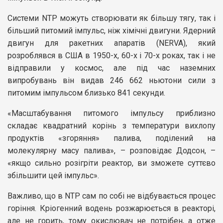
Системи NTP можуть створювати як більшу тягу, так і
більший питомий імпульс, ніж хімічні двигуни. Ядерний
двигун для ракетних апаратів (NERVA), який
розроблявся в США в 1950-х, 60-х і 70-х роках, так і не
відправили у космос, але під час наземних
випробувань він видав 246 662 ньютони сили з
питомим імпульсом близько 841 секунди.
«Масштабування питомого імпульсу приблизно
складає квадратний корінь з температури вихлопу
продуктів «згоряння» палива, поділений на
молекулярну масу палива», – розповідає Додсон, –
«якщо сильно розігріти реактор, ви зможете суттєво
збільшити цей імпульс».
Важливо, що в NTP сам по собі не відбувається процес
горіння. Кріогенний водень розжарюється в реакторі,
але не горить, тому окислювач не потрібен, а отже