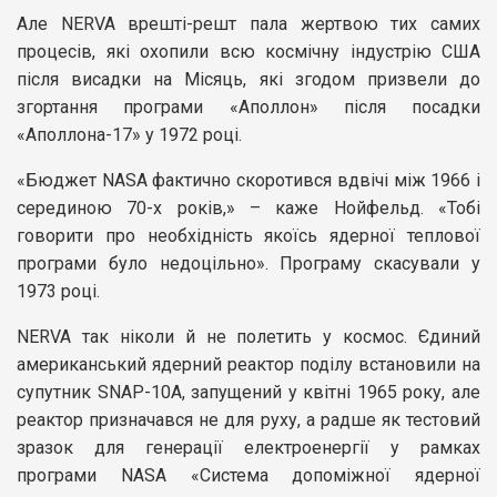
Але NERVA врешті-решт пала жертвою тих самих
процесів, які охопили всю космічну індустрію США
після висадки на Місяць, які згодом призвели до
згортання програми «Аполлон» після посадки
«Аполлона-17» у 1972 році.
«Бюджет NASA фактично скоротився вдвічі між 1966 і
серединою 70-х років,» – каже Нойфельд. «Тобі
говорити про необхідність якоїсь ядерної теплової
програми було недоцільно». Програму скасували у
1973 році.
NERVA так ніколи й не полетить у космос. Єдиний
американський ядерний реактор поділу встановили на
супутник SNAP-10A, запущений у квітні 1965 року, але
реактор призначався не для руху, а радше як тестовий
зразок для генерації електроенергії у рамках
програми NASA «Система допоміжної ядерної