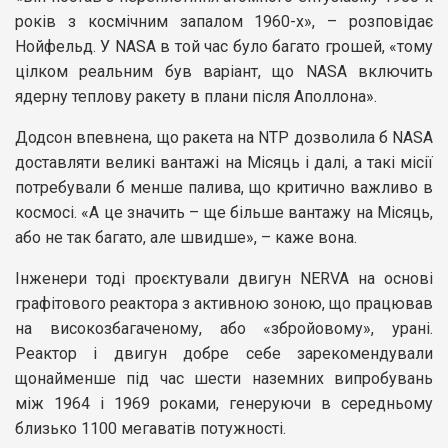
років з космічним запалом 1960-х», – розповідає
Нойфельд. У NASA в той час було багато грошей, «тому
цілком реальним був варіант, що NASA включить
ядерну теплову ракету в плани після Аполлона».
Додсон впевнена, що ракета на NTP дозволила б NASA
доставляти великі вантажі на Місяць і далі, а такі місії
потребували б менше палива, що критично важливо в
космосі. «А це значить – ще більше вантажу на Місяць,
або не так багато, але швидше», – каже вона.
Інженери тоді проєктували двигун NERVA на основі
графітового реактора з активною зоною, що працював
на високозбагаченому, або «збройовому», урані.
Реактор і двигун добре себе зарекомендували
щонайменше під час шести наземних випробувань
між 1964 і 1969 роками, генеруючи в середньому
близько 1100 мегаватів потужності.