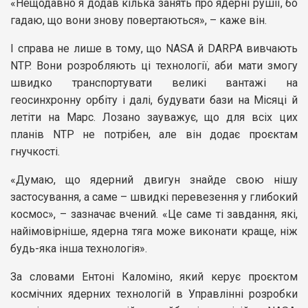
«Нещодавно я додав кілька занять про ядерні рушії, бо
гадаю, що вони знову повертаються», – каже він.
І справа не лише в тому, що NASA й DARPA вивчають
NTP. Вони розробляють ці технології, аби мати змогу
швидко транспортувати великі вантажі на
геосинхронну орбіту і далі, будувати бази на Місяці й
летіти на Марс. Лозано зауважує, що для всіх цих
планів NTP не потрібен, але він додає проєктам
гнучкості.
«Думаю, що ядерний двигун знайде свою нішу
застосування, а саме – швидкі перевезення у глибокий
космос», – зазначає вчений. «Це саме ті завдання, які,
найімовірніше, ядерна тяга може виконати краще, ніж
будь-яка інша технологія».
За словами Ентоні Каломіно, який керує проєктом
космічних ядерних технологій в Управлінні розробки