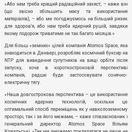
«Або нам треба кращий радіаційний захист, – каже він
(що звісно збільшить масу та використання
матеріалів), – або ми погоджуємось на більший ризик
для здоров’я, або нам треба ядерний рушій, завдяки
якому подорож триватиме не так багато місяців.»
Для більш «земних» цілей компанія Atomos Space, яка
знаходиться в Денвері, розробляє космічний буксир на
NTP для виведення супутників на вищі орбіти після
запуску, хоча в короткостроковій перспективі
компанія, радше буде застосовувати сонячно-
електричну тягу.
«Наша довгострокова перспектива – це використання
космічних ядерних технологій, оскільки це
оптимальний спосіб переміщень як у навколоземному
просторі, так і за його межами, – каже співзасновник і
генеральний директор Atomos Space Вільям
Ковальські. «Так ми зможемо покладатися не лише на