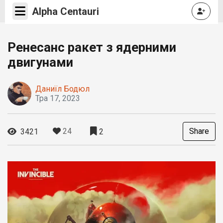
Alpha Centauri
Ренесанс ракет з ядерними
двигунами
Даниїл Бодюл
Тра 17, 2023
24
Share
3421
2