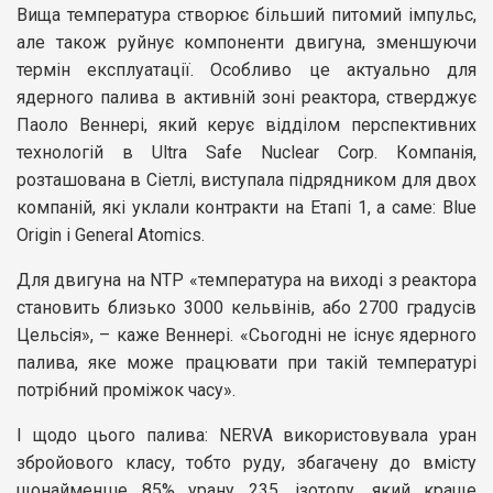
Вища температура створює більший питомий імпульс,
але також руйнує компоненти двигуна, зменшуючи
термін експлуатації. Особливо це актуально для
ядерного палива в активній зоні реактора, стверджує
Паоло Веннері, який керує відділом перспективних
технологій в Ultra Safe Nuclear Corp. Компанія,
розташована в Сіетлі, виступала підрядником для двох
компаній, які уклали контракти на Етапі 1, а саме: Blue
Origin і General Atomics.
Для двигуна на NTP «температура на виході з реактора
становить близько 3000 кельвінів, або 2700 градусів
Цельсія», – каже Веннері. «Сьогодні не існує ядерного
палива, яке може працювати при такій температурі
потрібний проміжок часу».
І щодо цього палива: NERVA використовувала уран
збройового класу, тобто руду, збагачену до вмісту
щонайменше 85% урану 235, ізотопу, який краще