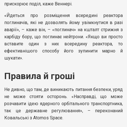
прискорює поділ, каже Веннері.
«Йдеться про розміщення всередині реактора
поглиначів, які не дозволять йому увімкнутися в разі
аварії», – каже він, – «поглинач» на кшталт стрижня з
карбіду бору, що поглинає нейтрони. «Якщо ви просто
вставите один з них всередину реактора, то
ефективнішого способу його зупинити марно й
шукати».
Правила й гроші
Не дивно, що там, де виникають питання безпеки, уряд
не може стояти осторонь. «Насправді, що може
розчавити ідею ядерного орбітального транспортника,
так це державне регулювання», – переконаний
Ковальські з Atomos Space.