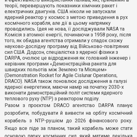
теорії, перевершують показники хімічних ракет і
електричних двигунів. США ніколи не запускали
ядерний реактор у космос з метою приведення в рух
космічного корабля, але дії в цьому напрямку
проводились. Ідея не нова, її досліджували NASA та
Комісія з атомної енергії, починаючи з 1958 року, після
того, як обидва агентства отримали у спадок схожу
науково-дослідну програму від Військово-повітряних
сил США. Додсон, спеціалістка з ядерної фізики з
DARPA, очолює це відродження як головний інженер і
керівник програми «Демонстраційна ракета для
швидких польотів між Землею та Місяцем»
(Demonstration Rocket for Agile Cislunar Operations,
DRACO). NASA також поновлює дослідження в галузі
ядерної енергетики, маючи намір на початку 2030-х
виконати демонстраційний політ системи ядерного
теплового руху (NTP) з реактором поділу.
Разом з проєктом DRACO агентство DARPA планує
розробити, побудувати й вивести на орбіту космічний
корабель з NTP-рушієм до 2026 фінансового року.
Якщо все піде за планом, такий корабель може стати
основою парку космічних сил, який матиме декілька