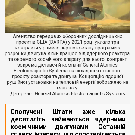
Агентство передових оборонних дослідницьких
проєктів США (DARPA) у 2021 році уклало три
контракти у рамках першого етапу програми з
розробки двигуна, який працює від ядерного реактора,
та окремого космічного апарату для нього, контракт
зокрема дістався й компанії General Atomics
Electromagnetic Systems на складання ескізного
проєкту реактора та двигуна. Концепцію ядерної
рушійної установки на тепловій енергії зображено на
малюнку.
Джерело: General Atomics Electromagnetic Systems
Сполучені Штати вже кілька
десятиліть займаються ядерними
космічними двигунами. Останній
сплеск інтересу, що спостерігається