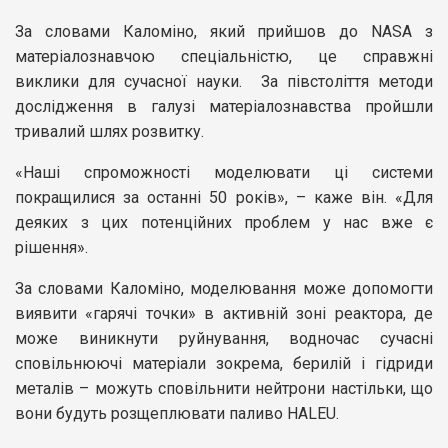
За словами Каломіно, який прийшов до NASA з
матеріалознавчою спеціальністю, це справжні
виклики для сучасної науки. За півстоліття методи
дослідження в галузі матеріалознавства пройшли
тривалий шлях розвитку.
«Наші спроможності моделювати ці системи
покращилися за останні 50 років», – каже він. «Для
деяких з цих потенційних проблем у нас вже є
рішення».
За словами Каломіно, моделювання може допомогти
виявити «гарячі точки» в активній зоні реактора, де
може виникнути руйнування, водночас сучасні
сповільнюючі матеріали зокрема, берилій і гідриди
металів – можуть сповільнити нейтрони настільки, що
вони будуть розщеплювати паливо HALEU.