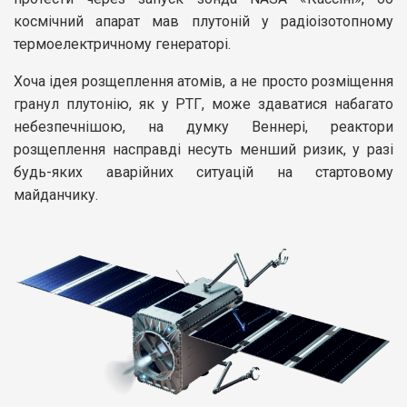
космічний апарат мав плутоній у радіоізотопному
термоелектричному генераторі.
Хоча ідея розщеплення атомів, а не просто розміщення
гранул плутонію, як у РТГ, може здаватися набагато
небезпечнішою, на думку Веннері, реактори
розщеплення насправді несуть менший ризик, у разі
будь-яких аварійних ситуацій на стартовому
майданчику.