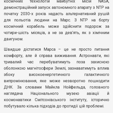
космічних технологій майбутніх місій NASA,
демонстраційний запуск автономного апарату з NTP на
початку 2030-х років надасть альтернативний рушій
для польотів людини на Марс. З NTP на борту
космічний корабель може здійснити подорож за
чотири-шість місяців, а не за дев’ять, як з хімічним
двигуном.
Швидше дістатися Марса – це не просто питання
комфорту, але й справа виживання. Астронавти, які
тривалий час перебуватимуть поза захисною
оболонкою магнітосфери Землі, зазнаватимуть вплив
збоку високоенергетичного галактичного
випромінювання, яке може незворотно пошкодити
ДНК. За словами Майкла Нойфельда, головного
наглядача Національного музею авіації й
космонавтики Смітсонівського інституту, історично
побутувало кілька підходів до протидії цій проблемі.