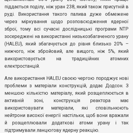
піддається поділу, ніж уран 238, який також присутній в
руді. Використання такого палива дуже обмежене
через міркування щодо розповсюдження ядерної
зброї, тому всі сучасні дослідницькі програми NTP
зосереджені на використанні низькозбагаченого урану
(HALEU), який збагачується до рівня близько 20% –
нижчого, ніж збройовий, але вищого, ніж 5%, який
використовується на традиційних атомних
електростанцій.
Але використання HALEU своєю чергою породжує нові
проблеми з матеріали конструкцій, додає Додсон. З
меншою кількістю матеріалу, який розщеплюється в
активній зоні, конструкція реактора має
використовувати матеріали, які сповільнюють
нейтрони високої енергії настільки, щоб вони вражали
й розщеплювали додаткові атоми урану і так
підтримували ланцюгову ядерну реакцію.