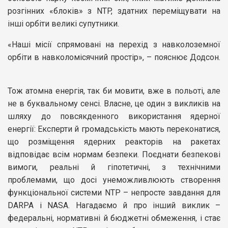
розгінних «блоків» з NTP, здатних переміщувати на
інші орбіти великі супутники.
«Наші місії спрямовані на перехід з навколоземної
орбіти в навколомісячний простір», – пояснює Додсон.
Тож атомна енергія, так би мовити, вже в польоті, але
не в буквальному сенсі. Власне, це один з викликів на
шляху до повсякденного використання ядерної
енергії: Експерти й громадськість мають переконатися,
що розміщення ядерних реакторів на ракетах
відповідає всім нормам безпеки. Поєднати безпекові
вимоги, реальні й гіпотетичні, з технічними
проблемами, що досі унеможливлюють створення
функціональної системи NTP – непросте завдання для
DARPA і NASA. Нагадаємо й про інший виклик –
федеральні, нормативні й бюджетні обмеження, і стає