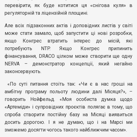
перевірити, як буде котитися ця «снігова куля» в
регуляторній та ліцензійній площині.
Але всіх підзаконних актів і доповідних листів у світі
може стати замало, щоб запустити ці нові розробки,
якщо Конгрес втратить інтерес до місій, які
потребують NTP. Якщо Конгрес припинить
фінансування, DRACO цілком може створити ще одну
NERVA – демонстратор концепції, який негайно
законсервують.
«По суті питання стоїть так: «Чи є в нас гроші на
амбітну програму польоту людини далі Місяця?», –
говорить Нойфельд. «Моя особиста думка щодо
«Артеміди» і супровідних проєктів полягає в тому, що
спроба створити постійну базу на Місяці виявиться
досить дорогою. І я не думаю, що і на Марсі ми
зможемо досягти чогось такого найближчим часом».