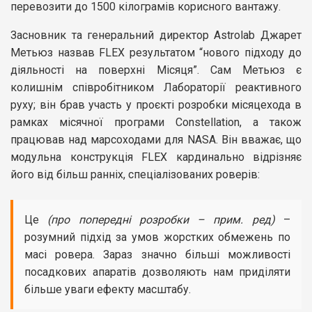
перевозити до 1500 кілограмів корисного вантажу.
Засновник та генеральний директор Astrolab Джарет
Метьюз назвав FLEX результатом “нового підходу до
діяльності на поверхні Місяця”. Сам Метьюз є
колишнім співробітником Лабораторії реактивного
руху; він брав участь у проєкті розробки місяцехода в
рамках місячної програми Constellation, а також
працював над марсоходами для NASA. Він вважає, що
модульна конструкція FLEX кардинально відрізняє
його від більш ранніх, спеціалізованих роверів:
Це
(про попередні розробки – прим. ред)
–
розумний підхід за умов жорстких обмежень по
масі ровера. Зараз значно більші можливості
посадкових апаратів дозволяють нам приділяти
більше уваги ефекту масштабу.