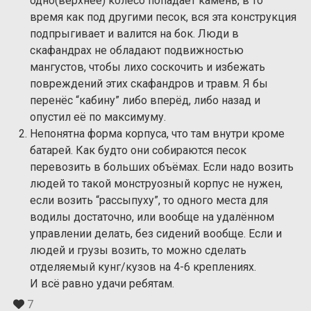
одно(верхнее) колесо попадает камень, в то
время как под другими песок, вся эта конструкция
подпрыгивает и валится на бок. Люди в
скафандрах не обладают подвижностью
мангустов, чтобы лихо соскочить и избежать
повреждений этих скафандров и травм. Я бы
перенёс “кабину” либо вперёд, либо назад и
опустил её по максимуму.
Непонятна форма корпуса, что там внутри кроме
батарей. Как будто они собираются песок
перевозить в больших объёмах. Если надо возить
людей то такой монструозный корпус не нужен,
если возить “рассыпуху”, то одного места для
водилы достаточно, или вообще на удалённом
управлении делать, без сидений вообще. Если и
людей и грузы возить, то можно сделать
отделяемый кунг/кузов на 4-6 креплениях.
И всё равно удачи ребятам.
7