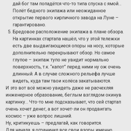
дай бог там попадётся что-то типа спуска с ямой…
Полёт бедного экипажа или неожиданное
открытие первого кирпичного завода на Луне –
гарантировано.
Бредовое расположение экипажа в плане обзора.
На картинках стартапа нашёл, что у этой тележки
есть две выдвигающиеся опоры на носу, которые
дополнительно перекрывают обзор. Но самое
глупое – экипаж тупо не увидит нормально
поверхность, т.к. “капот” перед ними ну ож очень
длинный. А в случае сложного рельефа лучше
видеть, куда там твои колёса закатываются.
И это вот всё можно увидеть даже не расчехляя
инженерное образование, беглым взглядом окинув
картинку… Что-то мне подсказывает, что сей стартап
очень хочет денег, а вот хочет-ли он продвигать
космос – уже вопрос лишний.
Ну, критикуешь – предлагай, как говорится.
Для начала, я ограничил все свои взоры именно