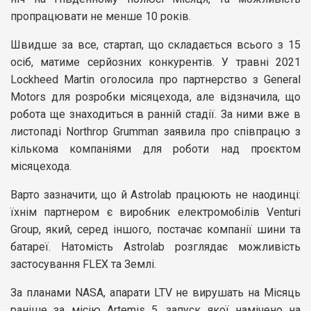
пропрацювати не менше 10 років.
Швидше за все, стартап, що складається всього з 15
осіб, матиме серйозних конкурентів. У травні 2021
Lockheed Martin оголосила про партнерство з General
Motors для розробки місяцехода, але відзначила, що
робота ще знаходиться в ранній стадії. За ними вже в
листопаді Northrop Grumman заявила про співпрацю з
кількома компаніями для роботи над проєктом
місяцехода.
Варто зазначити, що й Astrolab працюють не наодинці:
їхнім партнером є виробник електромобілів Venturi
Group, який, серед іншого, постачає компанії шини та
батареї. Натомість Astrolab розглядає можливість
застосування FLEX та Землі.
За планами NASA, апарати LTV не вирушать на Місяць
раніше за місію Artemis 5, запуск якої намічено на