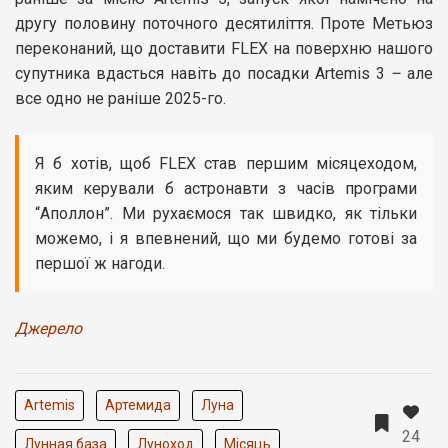
другу половину поточного десятиліття. Проте Метьюз
переконаний, що доставити FLEX на поверхню нашого
супутника вдасться навіть до посадки Artemis 3
–
але
все одно не раніше 2025-го.
Я б хотів, щоб FLEX став першим місяцеходом,
яким керували б астронавти з часів програми
“Аполлон”. Ми рухаємося так швидко, як тільки
можемо, і я впевнений, що ми будемо готові за
першої ж нагоди.
Джерело
Artemis
Артемида
Луна
24
Лунная база
Луноход
Місяць