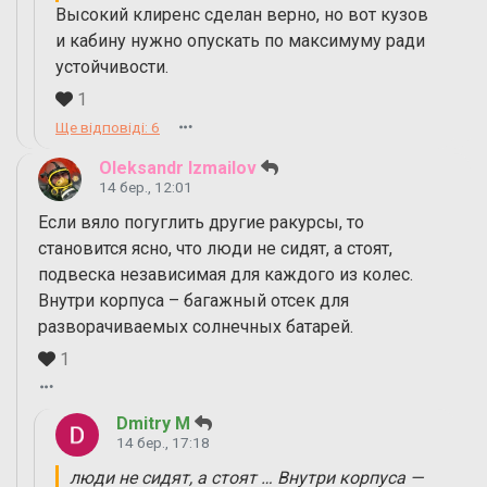
Высокий клиренс сделан верно, но вот кузов
и кабину нужно опускать по максимуму ради
устойчивости.
1
Ще відповіді: 6
Oleksandr Izmailov
14 бер., 12:01
Если вяло погуглить другие ракурсы, то
становится ясно, что люди не сидят, а стоят,
подвеска независимая для каждого из колес.
Внутри корпуса – багажный отсек для
разворачиваемых солнечных батарей.
1
Dmitry M
14 бер., 17:18
люди не сидят, а стоят … Внутри корпуса —