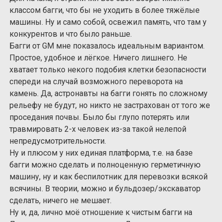
классом багги, что бы не уходить в более тяжёлые
машины. Ну и само собой, освежил память, что там у
конкурентов и что было раньше.
Багги от GM мне показалось идеальным вариантом.
Простое, удобное и лёгкое. Ничего лишнего. Не
хватает только некого подобия клетки безопасности
спереди на случай возможного переворота на
камень. Да, астронавты на багги гонять по сложному
рельефу не будут, но никто не застрахован от того же
проседания почвы. Было бы глупо потерять или
травмировать 2-х человек из-за такой нелепой
непредусмотрительности.
Ну и плюсом у них единая платформа, т.е. на базе
багги можно сделать и полноценную герметичную
машину, ну и как беспилотник для перевозки всякой
всячины. В теории, можно и бульдозер/экскаватор
сделать, ничего не мешает.
Ну и, да, лично моё отношение к чистым багги на