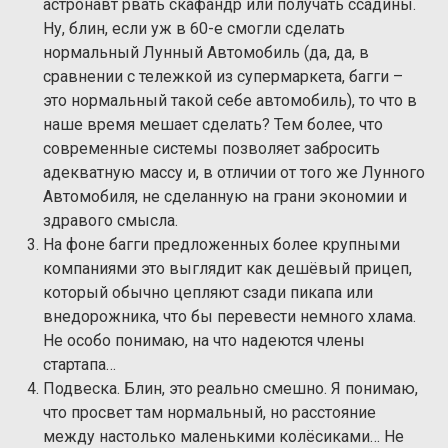
астронавт рвать скафандр или получать ссадины.
Ну, блин, если уж в 60-е смогли сделать
нормальный Лунный Автомобиль (да, да, в
сравнении с тележкой из супермаркета, багги –
это нормальный такой себе автомобиль), то что в
наше время мешает сделать? Тем более, что
современные системы позволяет забросить
адекватную массу и, в отличии от того же Лунного
Автомобиля, не сделанную на грани экономии и
здравого смысла.
На фоне багги предложенных более крупными
компаниями это выглядит как дешёвый прицеп,
который обычно цепляют сзади пикапа или
внедорожника, что бы перевести немного хлама.
Не особо понимаю, на что надеются члены
стартапа…
Подвеска. Блин, это реально смешно. Я понимаю,
что просвет там нормальный, но расстояние
между настолько маленькими колёсиками… Не