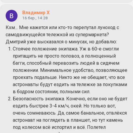
Владимир Х
16 бер., 14:28
Кхм… Мне кажется или кто-то перепутал луноход с
самодвижущейся тележкой из супермаркета?
Дмитрий уже высказался о минусах, но добавлю:
Стоячее положение экипажа. Уж в 60-е смогли
притащить не просто поповоз, а полноценный
багги, способный перевозить людей в сидячем
положении. Минимальное удобство, позволяющее
проехать подальше. Никто же не обещает, что все
астронавты будут ездить на тележке за покупками
в бодром состоянии, полными сил.
Безопасность экипажа. Конечно, если оно не будет
ездить быстрее 3-4 км/ч, окей. Но только вот,
очень сомневаюсь. Да, самое банальное, отвлёкся
астронавт на поглядеть в планшет, но тут камень
под колесом всё испортил и всё. Полетел