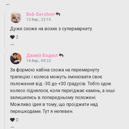
Bob Gershon
12 бер., 22:15
Дуже схоже на возик з супермаркету.
3
Даниїл Бодюл
14 бер., 09:22
За формою кабіна схожа на перемернуту
трапецію і колеса можуть змінювати своє
положення від -30 до +30 градусів. Тобто одне
колесо піднялося, коли переїджає камінь, а інші
залишились в попередньому положені.
Можливо ідея в тому, що проїджати над
перешкодами. Тут я непевен.
0