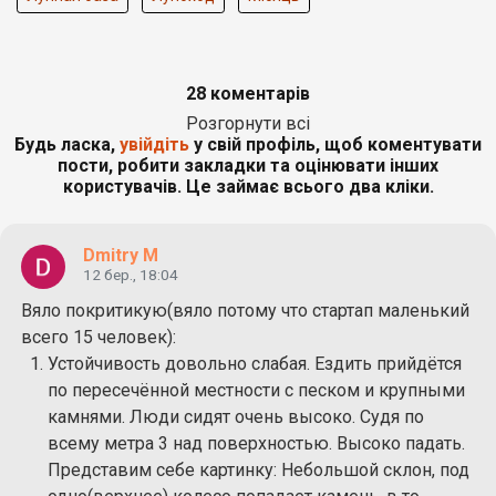
28 коментарів
Розгорнути всі
Будь ласка,
увійдіть
у свій профіль, щоб коментувати
пости, робити закладки та оцінювати інших
користувачів. Це займає всього два кліки.
Dmitry M
12 бер., 18:04
Вяло покритикую(вяло потому что стартап маленький
всего 15 человек):
Устойчивость довольно слабая. Ездить прийдётся
по пересечённой местности с песком и крупными
камнями. Люди сидят очень высоко. Судя по
всему метра 3 над поверхностью. Высоко падать.
Представим себе картинку: Небольшой склон, под