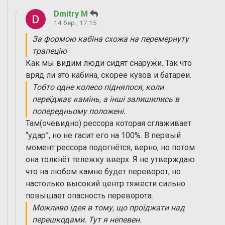
Dmitry M
14 бер., 17:15
За формою кабіна схожа на перемернуту
трапецію
Как мы видим люди сидят снаружи. Так что
вряд ли это кабина, скорее кузов и батареи.
Тобто одне колесо піднялося, коли
переїджає камінь, а інші залишились в
попередньому положені.
Там(очевидно) рессора которая сглаживает
“удар”, но не гасит его на 100%. В первый
момент рессора подогнётся, верно, но потом
она толкнёт тележку вверх. Я не утверждаю
что на любом камне будет переворот, но
настолько высокий центр тяжести сильно
повышает опасность переворота.
Можливо ідея в тому, що проїджати над
перешкодами. Тут я непевен.