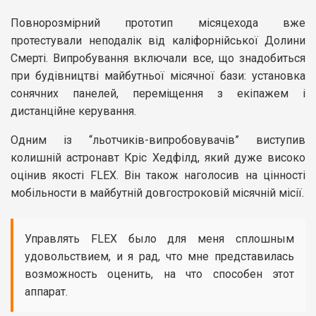
Повнорозмірний прототип місяцехода вже
протестували неподалік від каліфорнійської Долини
Смерті. Випробування включали все, що знадобиться
при будівництві майбутньої місячної бази: установка
сонячних панелей, переміщення з екіпажем і
дистанційне керування.
Одним із “льотчиків-випробовувачів” виступив
колишній астронавт Кріс Хедфілд, який дуже високо
оцінив якості FLEX. Він також наголосив на цінності
мобільности в майбутній довгостроковій місячній місії.
Управлять FLEX было для меня сплошным
удовольствием, и я рад, что мне представилась
возможность оценить, на что способен этот
аппарат.