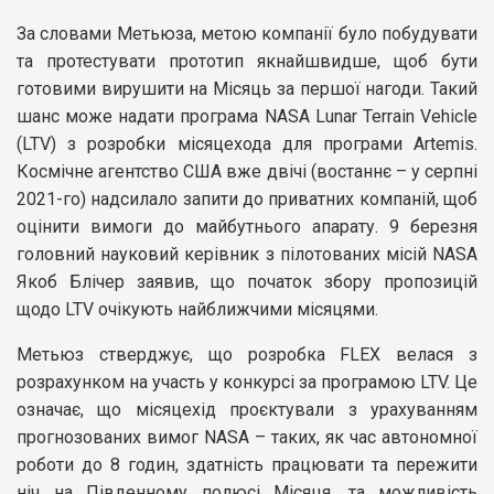
За словами Метьюза, метою компанії було побудувати
та протестувати прототип якнайшвидше, щоб бути
готовими вирушити на Місяць за першої нагоди. Такий
шанс може надати програма NASA Lunar Terrain Vehicle
(LTV) з розробки місяцехода для програми Artemis.
Космічне агентство США вже двічі (востаннє – у серпні
2021-го) надсилало запити до приватних компаній, щоб
оцінити вимоги до майбутнього апарату. 9 березня
головний науковий керівник з пілотованих місій NASA
Якоб Блічер заявив, що початок збору пропозицій
щодо LTV очікують найближчими місяцями.
Метьюз стверджує, що розробка FLEX велася з
розрахунком на участь у конкурсі за програмою LTV. Це
означає, що місяцехід проєктували з урахуванням
прогнозованих вимог NASA – таких, як час автономної
роботи до 8 годин, здатність працювати та пережити
ніч на Південному полюсі Місяця, та можливість