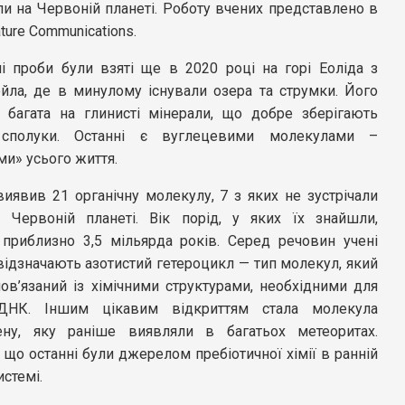
ли на Червоній планеті. Роботу вчених представлено в
ture Communications.
і проби були взяті ще в 2020 році на горі Еоліда з
ейла, де в минулому існували озера та струмки. Його
ь багата на глинисті мінерали, що добре зберігають
і сполуки. Останні є вуглецевими молекулами –
и» усього життя.
иявив 21 органічну молекулу, 7 з яких не зустрічали
 Червоній планеті. Вік порід, у яких їх знайшли,
 приблизно 3,5 мільярда років. Серед речовин учені
ідзначають азотистий гетероцикл — тип молекул, який
ов’язаний із хімічними структурами, необхідними для
НК. Іншим цікавим відкриттям стала молекула
ену, яку раніше виявляли в багатьох метеоритах.
що останні були джерелом пребіотичної хімії в ранній
истемі.