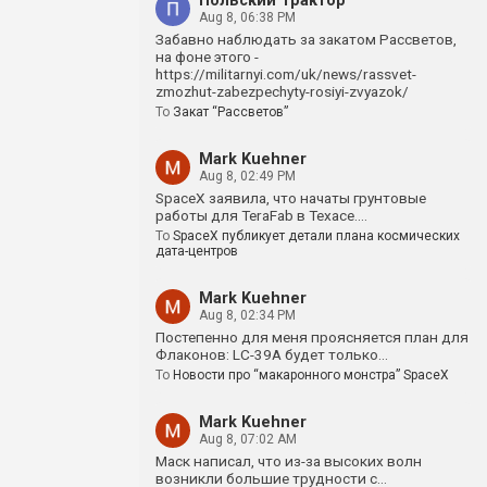
Польский Трактор
Aug 8, 06:38 PM
Забавно наблюдать за закатом Рассветов,
на фоне этого -
https://militarnyi.com/uk/news/rassvet-
zmozhut-zabezpechyty-rosiyi-zvyazok/
To
Закат “Рассветов”
Mark Kuehner
Aug 8, 02:49 PM
SpaceX заявила, что начаты грунтовые
работы для TeraFab в Техасе.…
To
SpaceX публикует детали плана космических
дата-центров
Mark Kuehner
Aug 8, 02:34 PM
Постепенно для меня проясняется план для
Флаконов: LC-39A будет только…
To
Новости про “макаронного монстра” SpaceX
Mark Kuehner
Aug 8, 07:02 AM
Маск написал, что из-за высоких волн
возникли большие трудности с…