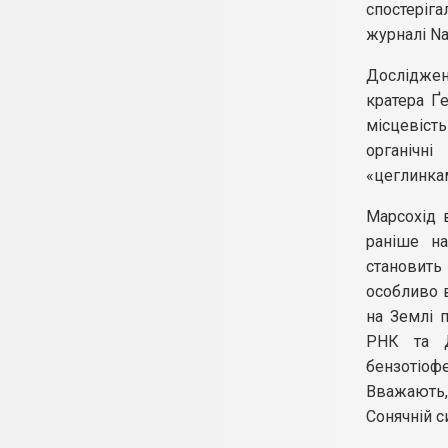
спостеріга
журналі Na
Досліджен
кратера Ґ
місцевіст
органічн
«цеглинкам
Марсохід в
раніше на
становить
особливо в
на Землі п
РНК та Д
бензотіоф
Вважають, 
Сонячній с