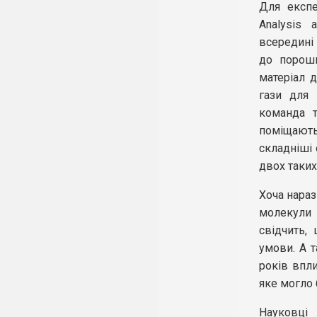
Для експе
Analysis 
всередині 
до порошк
матеріал 
гази для 
команда т
поміщають
складніші 
двох таких 
Хоча нараз
молекули 
свідчить,
умови. А 
років впли
яке могло 
Науковці 