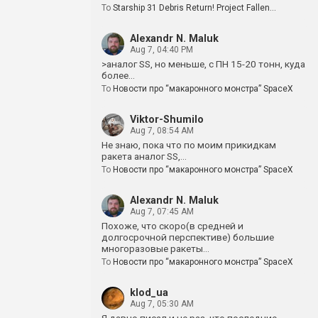
To
Starship 31 Debris Return! Project Fallen…
Alexandr N. Maluk
Aug 7, 04:40 PM
>аналог SS, но меньше, с ПН 15-20 тонн, куда
более…
To
Новости про “макаронного монстра” SpaceX
Viktor-Shumilo
Aug 7, 08:54 AM
Не знаю, пока что по моим прикидкам
ракета аналог SS,…
To
Новости про “макаронного монстра” SpaceX
Alexandr N. Maluk
Aug 7, 07:45 AM
Похоже, что скоро(в средней и
долгосрочной перспективе) большие
многоразовые ракеты…
To
Новости про “макаронного монстра” SpaceX
klod_ua
Aug 7, 05:30 AM