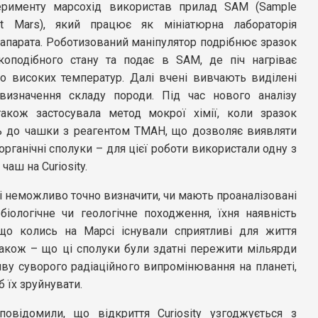
рименту марсохід використав прилад SAM (Sample
at Mars), який працює як мініатюрна лабораторія
апарата. Роботизований маніпулятор подрібнює зразок
оподібного стану та подає в SAM, де піч нагріває
до високих температур. Далі вчені вивчають виділені
визначення складу породи. Під час нового аналізу
акож застосувала метод мокрої хімії, коли зразок
 до чашки з реагентом TMAH, що дозволяє виявляти
органічні сполуки – для цієї роботи використали одну з
чаш на Curiosity.
і неможливо точно визначити, чи мають проаналізовані
біологічне чи геологічне походження, їхня наявність
 що колись на Марсі існували сприятливі для життя
також – що ці сполуки були здатні пережити мільярди
ву суворого радіаційного випромінювання на планеті,
б їх зруйнувати.
повідомили, що відкриття Curiosity узгоджується з