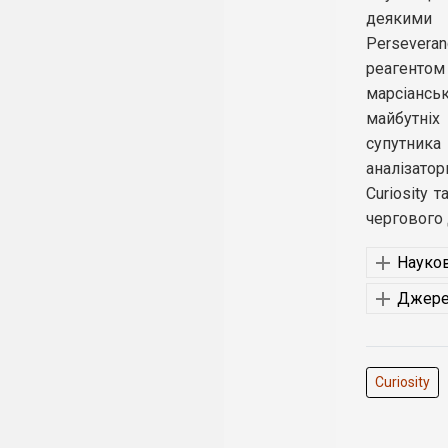
деякими 
Persevera
реагентом
марсіансь
майбутніх
супутника
аналізатор
Curiosity 
чергового 
Науков
Джере
Curiosity