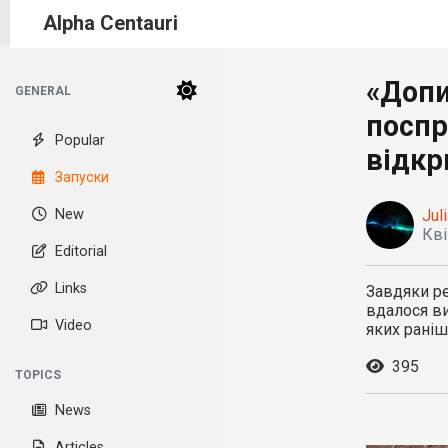
Alpha Centauri
«Допи
GENERAL
поспр
Popular
відк
Запуски
New
Juli
Кві
Editorial
Links
Завдяки ре
вдалося ви
Video
яких раніш
395
TOPICS
News
Articles