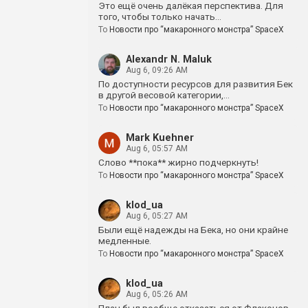
Это ещё очень далёкая перспектива. Для
того, чтобы только начать…
To
Новости про “макаронного монстра” SpaceX
Alexandr N. Maluk
Aug 6, 09:26 AM
По доступности ресурсов для развития Бек
в другой весовой категории,…
To
Новости про “макаронного монстра” SpaceX
Mark Kuehner
Aug 6, 05:57 AM
Слово **пока** жирно подчеркнуть!
To
Новости про “макаронного монстра” SpaceX
klod_ua
Aug 6, 05:27 AM
Были ещё надежды на Бека, но они крайне
медленные.
To
Новости про “макаронного монстра” SpaceX
klod_ua
Aug 6, 05:26 AM