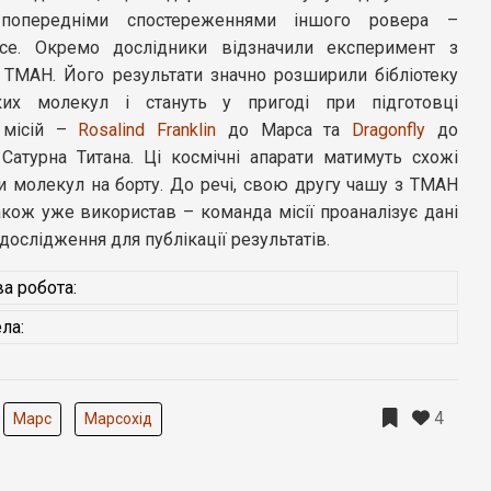
попередніми спостереженнями іншого ровера –
nce. Окремо дослідники відзначили експеримент з
 TMAH. Його результати значно розширили бібліотеку
ких молекул і стануть у пригоді при підготовці
 місій –
Rosalind Franklin
до Марса та
Dragonfly
до
 Сатурна Титана. Ці космічні апарати матимуть схожі
и молекул на борту. До речі, свою другу чашу з TMAH
також уже використав – команда місії проаналізує дані
дослідження для публікації результатів.
а робота:
ла:
4
Марс
Марсохід