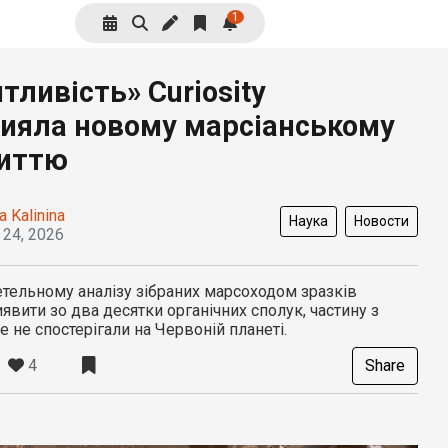
1
тливість» Curiosity
ияла новому марсіанському
риттю
a Kalinina
Наука
Новости
 24, 2026
тельному аналізу зібраних марсоходом зразків
явити зо два десятки органічних сполук, частину з
е не спостерігали на Червоній планеті.
4
Share