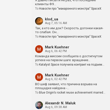
Я давно писал и не раз, что последние
клиенты Ф9…
To
Новости про “макаронного монстра” SpaceX
klod_ua
Aug 7, 05:16 AM
Так, а кто им док? Скорость догонки какая-
то слабая. Он…
To
Новости про “макаронного монстра” SpaceX
Mark Kuehner
Aug 6, 06:42 PM
Команда миссии сообщила о достигнутом
успехе на первом шаге: вращение…
To
Katalyst Space получила контракт на подъем…
Mark Kuehner
Aug 6, 02:42 PM
BO шеф заявил, что причина взрыва на
площадке найдена -…
To
Blue Origin’s rocket reuse achievement marred…
Alexandr N. Maluk
Aug 6, 09:38 AM