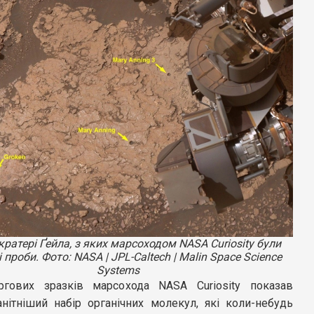
кратері Ґейла, з яких марсоходом NASA Curiosity були
і проби. Фото: NASA | JPL-Caltech | Malin Space Science
Systems
ргових зразків марсохода NASA Curiosity показав
анітніший набір органічних молекул, які коли-небудь