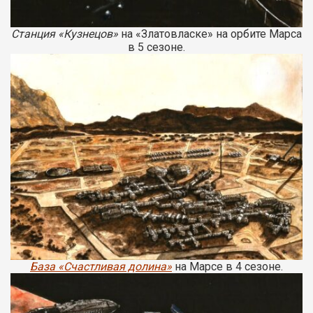
Станция «Кузнецов»
на «Златовласке» на орбите Марса
в 5 сезоне.
База «Счастливая долина»
на Марсе в 4 сезоне.