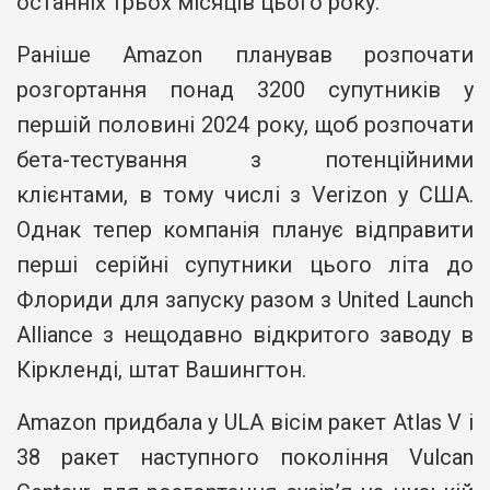
останніх трьох місяців цього року.
Раніше Amazon планував розпочати
розгортання понад 3200 супутників у
першій половині 2024 року, щоб розпочати
бета-тестування з потенційними
клієнтами, в тому числі з Verizon у США.
Однак тепер компанія планує відправити
перші серійні супутники цього літа до
Флориди для запуску разом з United Launch
Alliance з нещодавно відкритого заводу в
Кіркленді, штат Вашингтон.
Amazon придбала у ULA вісім ракет Atlas V і
38 ракет наступного покоління Vulcan