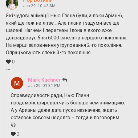
Ігор Возний
Jun 29, 10:42 AM
Які чудові анімації Нью Глена були, а поки Аріан-6,
який ще теж не літає… Але плани і задуми все ще
шалені. Нагнем і перегнем. Ілона в якого вже
допрацьовує біля 6000 сателітів першого покоління.
На марші заповнення угруповання 2-го покоління.
Опрацьовують спеки 3-го покоління.
0
Mark Kuehner
Jun 29, 01:31 PM
Справедливости ради, Нью Гленн
продемонстрировал чуть больше чем анимацию.
А у Арианы даже дата пуска назначена, ждать
осталось совсем недолго – тогда и поговорим.
😉
2