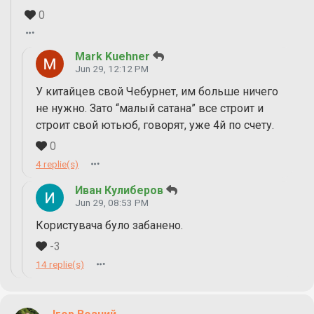
0
Mark Kuehner
Jun 29, 12:12 PM
У китайцев свой Чебурнет, им больше ничего
не нужно. Зато “малый сатана” все строит и
строит свой ютьюб, говорят, уже 4й по счету.
0
4 replie(s)
Иван Кулиберов
Jun 29, 08:53 PM
Користувача було забанено.
-3
14 replie(s)