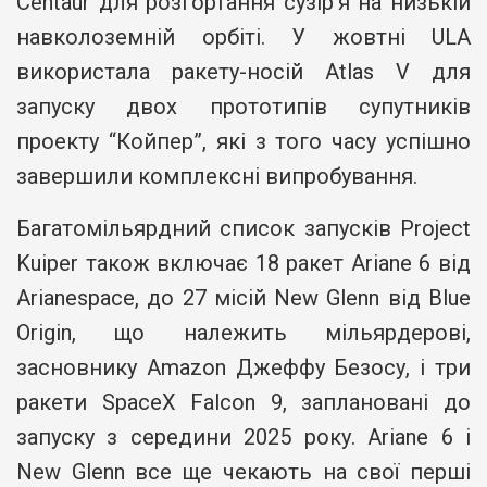
Centaur для розгортання сузір’я на низькій
навколоземній орбіті. У жовтні ULA
використала ракету-носій Atlas V для
запуску двох прототипів супутників
проекту “Койпер”, які з того часу успішно
завершили комплексні випробування.
Багатомільярдний список запусків Project
Kuiper також включає 18 ракет Ariane 6 від
Arianespace, до 27 місій New Glenn від Blue
Origin, що належить мільярдерові,
засновнику Amazon Джеффу Безосу, і три
ракети SpaceX Falcon 9, заплановані до
запуску з середини 2025 року. Ariane 6 і
New Glenn все ще чекають на свої перші