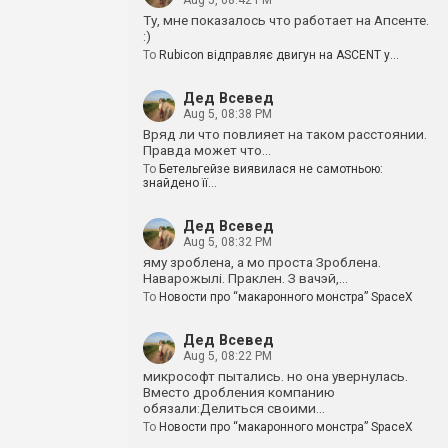
Aug 5, 08:42 PM
Ту, мне показалось что работает на Апсенте.
:)
To
Rubicon відправляє двигун на ASCENT у…
Дед Всевед
Aug 5, 08:38 PM
Вряд ли что повлияет на таком расстоянии.
Правда может что…
To
Бетельгейзе виявилася не самотньою:
знайдено її…
Дед Всевед
Aug 5, 08:32 PM
яму зроблена, а мо проста Зроблена.
Наварожылі. Праклен. З вачэй,…
To
Новости про “макаронного монстра” SpaceX
Дед Всевед
Aug 5, 08:22 PM
микрософт пытались. но она увернулась.
Вместо дробления компанию
обязали:Делиться своими…
To
Новости про “макаронного монстра” SpaceX