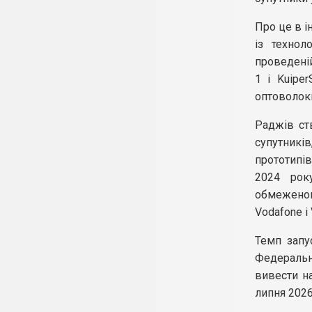
Про це в 
із технол
проведеній
1 і Kuipe
оптоволок
Раджів ст
супутників
прототипі
2024 рок
обмеженог
Vodafone і 
Темп запу
Федеральн
вивести на
липня 2026