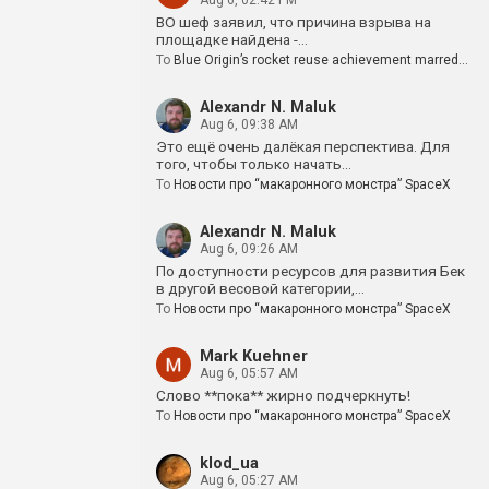
Aug 6, 02:42 PM
BO шеф заявил, что причина взрыва на
площадке найдена -…
To
Blue Origin’s rocket reuse achievement marred…
Alexandr N. Maluk
Aug 6, 09:38 AM
Это ещё очень далёкая перспектива. Для
того, чтобы только начать…
To
Новости про “макаронного монстра” SpaceX
Alexandr N. Maluk
Aug 6, 09:26 AM
По доступности ресурсов для развития Бек
в другой весовой категории,…
To
Новости про “макаронного монстра” SpaceX
Mark Kuehner
Aug 6, 05:57 AM
Слово **пока** жирно подчеркнуть!
To
Новости про “макаронного монстра” SpaceX
klod_ua
Aug 6, 05:27 AM