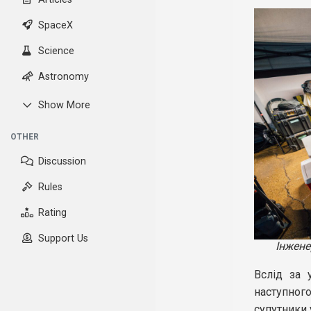
SpaceX
Science
Astronomy
Show More
OTHER
Discussion
Rules
Rating
Support Us
Інжене
Вслід за 
наступног
супутники 