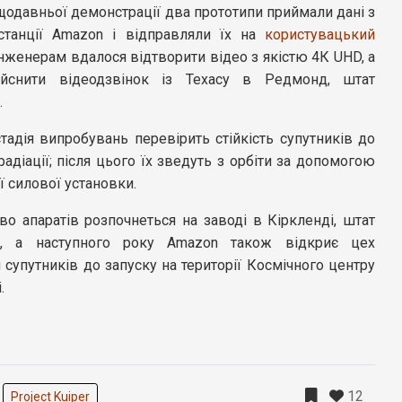
щодавньої демонстрації два прототипи приймали дані з
станції Amazon і відправляли їх на
користувацький
Інженерам вдалося відтворити відео з якістю 4К UHD, а
ійснити відеодзвінок із Техасу в Редмонд, штат
.
тадія випробувань перевірить стійкість супутників до
радіації; після цього їх зведуть з орбіти за допомогою
 силової установки.
о апаратів розпочнеться на заводі в Кіркленді, штат
н, а наступного року Amazon також відкриє цех
 супутників до запуску на території Космічного центру
.
12
Project Kuiper