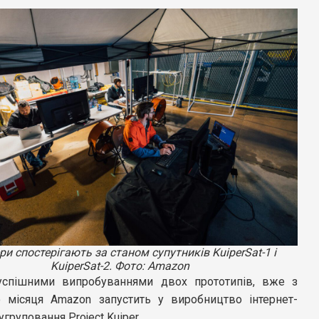
ри спостерігають за станом супутників KuiperSat-1 і
KuiperSat-2. Фото: Amazon
успішними випробуваннями двох прототипів, вже з
о місяця Amazon запустить у виробництво інтернет-
угруповання Project Kuiper.