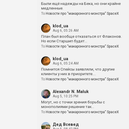
Были ещё надежды на Бека, но они крайне
медленные.
To
Новости про “макаронного монстра” SpaceX
klod_ua
Aug 6, 05:26 AM
План был вообще отказаться от Флаконов.
Но если Старшип будет…
To
Новости про “макаронного монстра” SpaceX
klod_ua
Aug 6, 05:24 AM
Помнится Спейсы заявляли, что другие
клиенты у них в приоритете.…
To
Новости про “макаронного монстра” SpaceX
Alexandr N. Maluk
Aug 5, 10:25 PM
Могут, но с точки зрения борьбы с
монополиями решение так…
To
Новости про “макаронного монстра” SpaceX
Дед Всевед