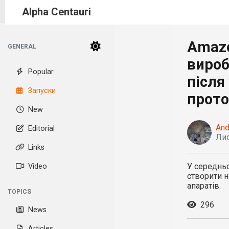
Alpha Centauri
Amazo
GENERAL
вироб
Popular
після
Запуски
прото
New
And
Editorial
Лис
Links
У середньо
Video
створити н
апаратів.
TOPICS
296
News
Articles