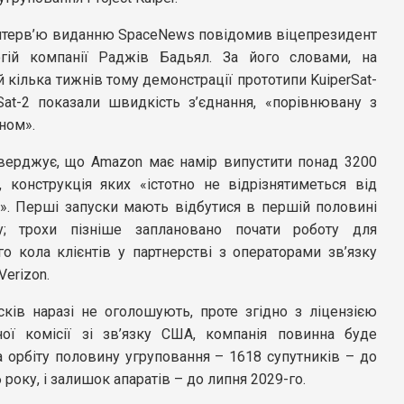
інтерв’ю виданню SpaceNews повідомив віцепрезидент
огій компанії Раджів Бадьял. За його словами, на
 кілька тижнів тому демонстрації прототипи KuiperSat-
rSat-2 показали швидкість з’єднання, «порівнювану з
ном».
верджує, що Amazon має намір випустити понад 3200
, конструкція яких «істотно не відрізнятиметься від
в». Перші запуски мають відбутися в першій половині
у; трохи пізніше заплановано почати роботу для
о кола клієнтів у партнерстві з операторами зв’язку
Verizon.
сків наразі не оголошують, проте згідно з ліцензією
ої комісії зі зв’язку США, компанія повинна буде
 орбіту половину угруповання – 1618 супутників – до
 року, і залишок апаратів – до липня 2029-го.