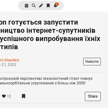
1
n готується запустити
ництво інтернет-супутників
 успішного випробування їхніх
типів
rii Kliachkin
Новости
 21, 2023
строковій перспективі технологічний гігант планує
изькоорбітальне угруповання з більш ніж 3000
12
Share