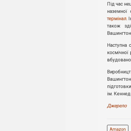
Під час не
наземної 
термінал
. 
також зд
Вашингтон
Наступна с
космічної 
вбудованої
Виробництв
Вашингто
підготовки
ім. Кеннеді
Джерело
Amazon