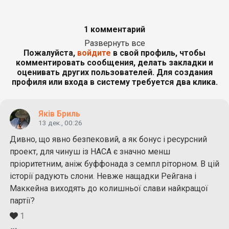
1 комментарий
Развернуть все
Пожалуйста,
войдите
в свой профиль, чтобы
комментировать сообщения, делать закладки и
оценивать других пользователей. Для создания
профиля или входа в систему требуется два клика.
Яків Бриль
13 дек., 00:26
Дивно, що явно безпековий, а як бонус і ресурсний
проект, для чинуш із НАСА є значно менш
пріоритетним, аніж буффонада з семпл ріторном. В цій
історії радують слони. Невже нащадки Рейгана і
Маккейна виходять до колишньої слави найкращої
партії?
1