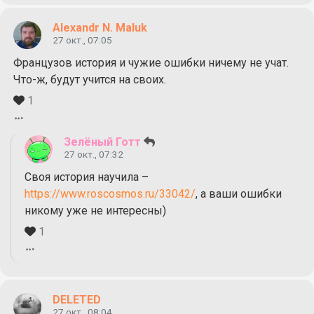
Alexandr N. Maluk
27 окт., 07:05
Французов история и чужие ошибки ничему не учат.
Что-ж, будут учится на своих.
1
Зелёный Готт
27 окт., 07:32
Своя история научила –
https://www.roscosmos.ru/33042/
, а ваши ошибки
никому уже не интересны)
1
DELETED
27 окт., 08:04