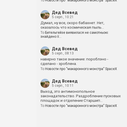
To
Новости про “макаронного монстра” SpaceX
Дед Всевед
5 серп., 10:21
Думал, ну все, скоро бабахнет. Нет,
оказалось что космическая пыль…
To
Бетельгейзе виявилася не самотньою:
знайдено її…
Дед Всевед
5 серп., 08:13
наверно такое значение: пороблэно -
сделано - зроблена.
To
Новости про “макаронного монстра” SpaceX
Дед Всевед
5 серп., 10:11
Выход, это антимонопольное
законадательство. Раздробление пусковых
площадок и отделение Старшип…
To
Новости про “макаронного монстра” SpaceX