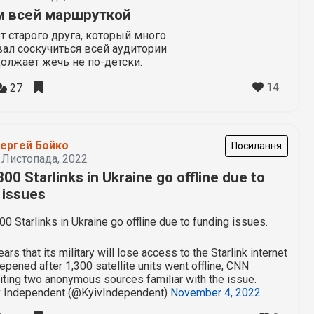
 всей маршруткой
т старого друга, который много
вал соскучиться всей аудитории
должает жечь не по-детски.
14
27
ергей Бойко
Посилання
 Листопада, 2022
00 Starlinks in Ukraine go offline due to
 issues
00 Starlinks in Ukraine go offline due to funding issues.
ears that its military will lose access to the Starlink internet
epened after 1,300 satellite units went offline, CNN
citing two anonymous sources familiar with the issue.
v Independent (@KyivIndependent)
November 4, 2022