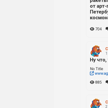
ракеты
от арт-
Петерб
космон
704
С
1
Ну что,
No Title
www.ag
885
С
2