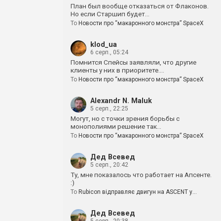
План был вообще отказаться от Флаконов.
Но если Старшип будет…
To
Новости про “макаронного монстра” SpaceX
klod_ua
6 серп., 05:24
Помнится Спейсы заявляли, что другие
клиенты у них в приоритете.…
To
Новости про “макаронного монстра” SpaceX
Alexandr N. Maluk
5 серп., 22:25
Могут, но с точки зрения борьбы с
монополиями решение так…
To
Новости про “макаронного монстра” SpaceX
Дед Всевед
5 серп., 20:42
Ту, мне показалось что работает на Апсенте.
:)
To
Rubicon відправляє двигун на ASCENT у…
Дед Всевед