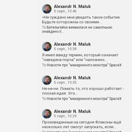
Alexandr N. Maluk
5 серп., 10:46
>Не суждено мне увидеть такое событие
Будьте осторожны со своими…
To
Бетельгейзе виявилася не самотньою:
знайдено її…
Alexandr N. Maluk
5 серп., 10:38
Я имел ввиду термин, который означает
"наведена порча" или "наложено…
To
Новости про “макаронного монстра” SpaceX
Alexandr N. Maluk
5 серп., 10:35
Не-не-не. Ломать то, что хорошо работает -
плохая идея. Это…
To
Новости про “макаронного монстра” SpaceX
Alexandr N. Maluk
5 серп., 10:29
Произведенные на сегодня Флаконы ещё
несколько лет смогут запускать, если…