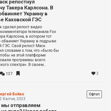
аск репостнул
чу Такера Карлсона. В
обвиняет Украину в
е Каховской ГЭС
к сделал репост видео
комментатора телеканала Fox
ра Карлсона, в котором тот
 обвиняет Украину в подрыве
 ГЭС. Свой репост Маск
л словами о том, что «было бы
чтобы на этой платформе
вовали программы всего
кого спектра». В своем...
3
137
ергей Бойко
Офтоп
2 Квітня, 2023
 мы отправляем