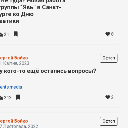
 не туда? Новая работа
группы “Явь” в Санкт-
урге ко Дню
автики
8
21
ергей Бойко
Офтоп
1 Квітня, 2023
 у кого-то ещё остались вопросы?
ents.media
2
212
ергей Бойко
Офтоп
7 Листопада, 2022