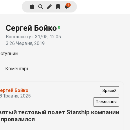
1
Сергей Бойко
0
Востаннє тут: 31/05, 12:05
З 26 Червня, 2019
ступний.
Коментарі
ергей Бойко
SpaceX
8 Травня, 2025
Посилання
вятый тестовый полет Starship компании
 провалился