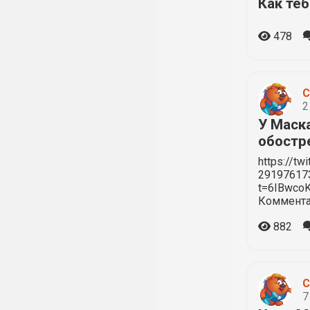
Как теб
478
С
2
У Маск
обостр
https://tw
29197617
t=6IBwco
Коммента
882
С
7