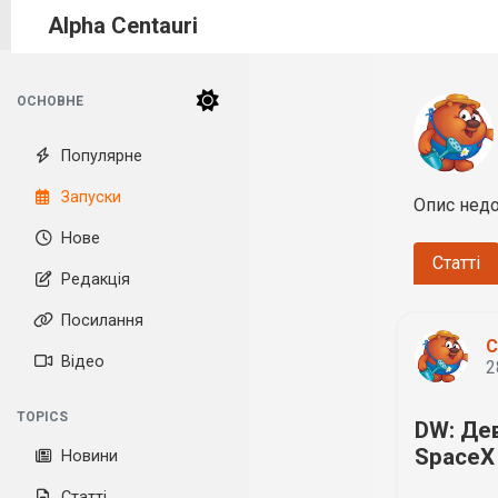
Alpha Centauri
ОСНОВНЕ
Популярне
Запуски
Опис недо
Нове
Статті
Редакція
Посилання
С
Відео
2
TOPICS
DW: Де
SpaceX
Новини
Статті