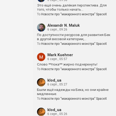
6 серп., 09:38
Это ещё очень далёкая перспектива. Для
того, чтобы только начать…
To
Новости про “макаронного монстра” SpaceX
Alexandr N. Maluk
6 серп., 09:26
По доступности ресурсов для развития Бек
в другой весовой категории,…
To
Новости про “макаронного монстра” SpaceX
Mark Kuehner
6 серп., 05:57
Слово **пока** жирно подчеркнуть!
To
Новости про “макаронного монстра” SpaceX
klod_ua
6 серп., 05:27
Были ещё надежды на Бека, но они крайне
медленные.
To
Новости про “макаронного монстра” SpaceX
klod_ua
6 серп., 05:26