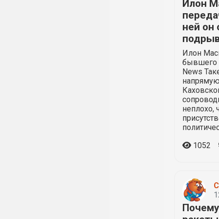
Илон М
переда
ней он 
подрыв
Илон Мас
бывшего 
News Таке
напрямую
Каховской
сопроводи
неплохо, 
присутст
политичес
1052
С
1
Почему