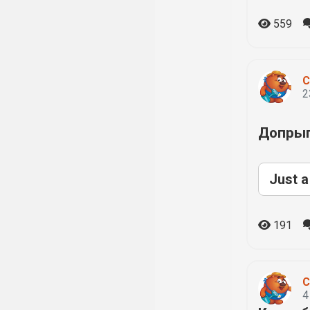
559
С
2
Допрыг
Just a
191
С
4