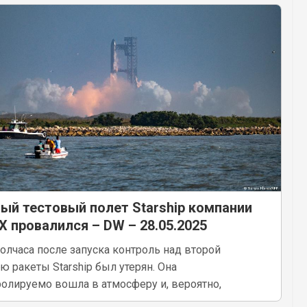
ый тестовый полет Starship компании
X провалился – DW – 28.05.2025
олчаса после запуска контроль над второй
ю ракеты Starship был утерян. Она
олируемо вошла в атмосферу и, вероятно,
илась над Индийским океаном.