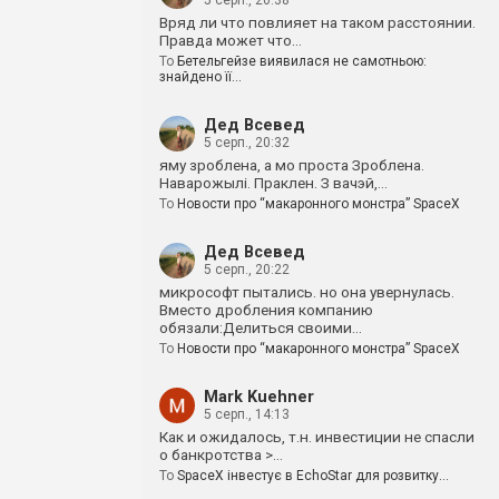
5 серп., 20:38
Вряд ли что повлияет на таком расстоянии.
Правда может что…
To
Бетельгейзе виявилася не самотньою:
знайдено її…
Дед Всевед
5 серп., 20:32
яму зроблена, а мо проста Зроблена.
Наварожылі. Праклен. З вачэй,…
To
Новости про “макаронного монстра” SpaceX
Дед Всевед
5 серп., 20:22
микрософт пытались. но она увернулась.
Вместо дробления компанию
обязали:Делиться своими…
To
Новости про “макаронного монстра” SpaceX
Mark Kuehner
5 серп., 14:13
Как и ожидалось, т.н. инвестиции не спасли
о банкротства >…
To
SpaceX інвестує в EchoStar для розвитку…