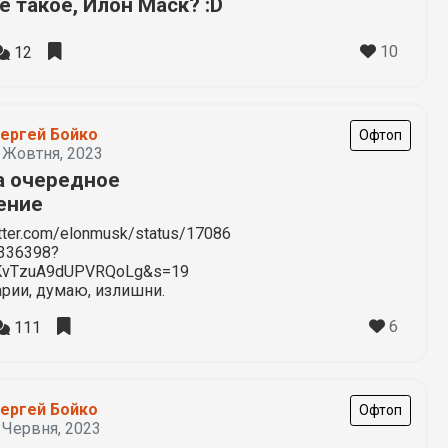
е такое, Илон Маск? :D
10
12
ергей Бойко
Офтоп
 Жовтня, 2023
а очередное
ение
itter.com/elonmusk/status/17086
336398?
KvTzuA9dUPVRQoLg&s=19
рии, думаю, излишни.
6
111
ергей Бойко
Офтоп
 Червня, 2023