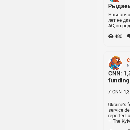
Рыдаем
Новости о
лет не да
AC, и про
480
С
5
CNN: 1,3
funding
⚡️ CNN: 1,3
Ukraine’s f
service de
reported, 
— The Kyi