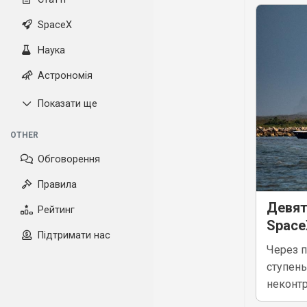
SpaceX
Наука
Астрономія
Показати ще
OTHER
Обговорення
Правила
Девят
Рейтинг
Space
Підтримати нас
Через п
ступень
неконтр
разруш