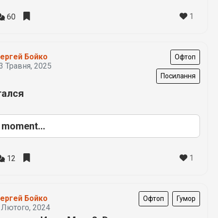
1
60
ергей Бойко
Офтоп
3 Травня, 2025
Посилання
ался
 moment...
1
12
ергей Бойко
Офтоп
Гумор
 Лютого, 2024