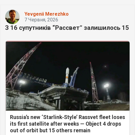
Yevgenii Merezhko
7 Червня, 2026
З 16 супутників “Рассвет” залишилось 15
Russia’s new ‘Starlink‑Style’ Rassvet fleet loses
its first satellite after weeks — Object 4 drops
out of orbit but 15 others remain