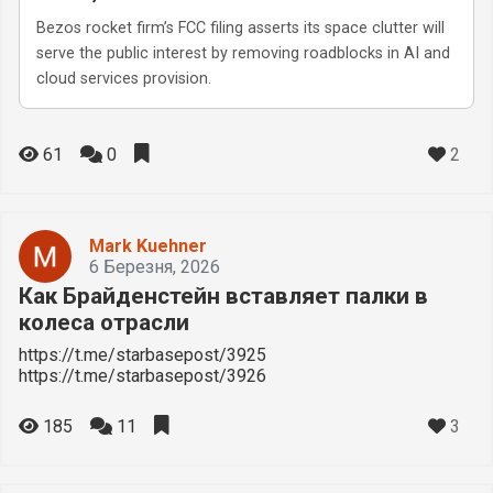
Bezos rocket firm’s FCC filing asserts its space clutter will
serve the public interest by removing roadblocks in AI and
cloud services provision.
2
61
0
Mark Kuehner
6 Березня, 2026
Как Брайденстейн вставляет палки в
колеса отрасли
https://t.me/starbasepost/3925
https://t.me/starbasepost/3926
3
185
11