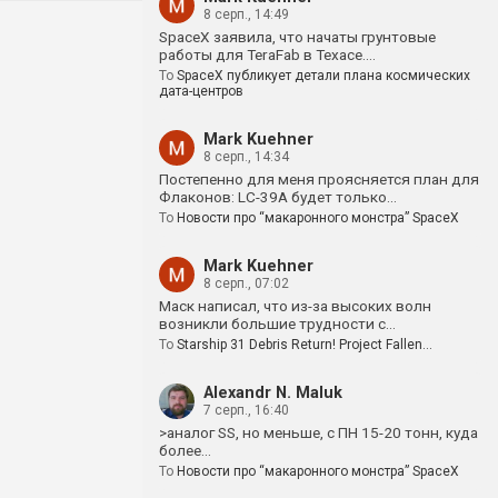
8 серп., 14:49
SpaceX заявила, что начаты грунтовые
работы для TeraFab в Техасе.…
To
SpaceX публикует детали плана космических
дата-центров
Mark Kuehner
8 серп., 14:34
Постепенно для меня проясняется план для
Флаконов: LC-39A будет только…
To
Новости про “макаронного монстра” SpaceX
Mark Kuehner
8 серп., 07:02
Маск написал, что из-за высоких волн
возникли большие трудности с…
To
Starship 31 Debris Return! Project Fallen…
Alexandr N. Maluk
7 серп., 16:40
>аналог SS, но меньше, с ПН 15-20 тонн, куда
более…
To
Новости про “макаронного монстра” SpaceX